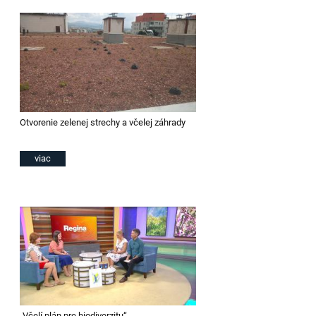
Otvorenie zelenej strechy a včelej záhrady
viac
„Včelí plán pre biodiverzitu“