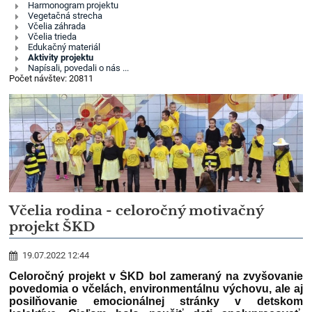
Harmonogram projektu
pre
Vegetačná strecha
biodiverzitu
Včelia záhrada
Včelia trieda
Edukačný materiál
Aktivity projektu
Napísali, povedali o nás ...
Počet návštev: 20811
Včelia rodina - celoročný motivačný
projekt ŠKD
19.07.2022 12:44
Celoročný projekt v ŠKD bol zameraný na zvyšovanie
povedomia o včelách, environmentálnu výchovu, ale aj
posilňovanie emocionálnej stránky v detskom