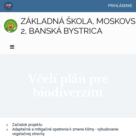
PRIHLÁSENIE
ZÁKLADNÁ ŠKOLA, MOSKOVS
2, BANSKÁ BYSTRICA
Včelí plán pre
biodiverzitu
Včelí
Začiatok projektu
Adaptačné a mitigačné opatrenia k zmene klímy - vybudovanie
plán
vegetačnej strechy