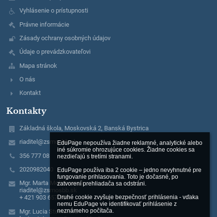
Vyhlásenie o prístupnosti
Právne informácie
Zásady ochrany osobných údajov
Údaje o prevádzkovateľovi
Mapa stránok
O nás
Kontakt
Kontakty
Základná škola, Moskovská 2, Banská Bystrica
riaditel@zsmosbb.sk
EduPage nepoužíva žiadne reklamné, analytické alebo 
iné súkromie ohrozujúce cookies. Žiadne cookies sa 
356 777 08
nezdieľajú s tretími stranami.

2020982040
EduPage používa iba 2 cookie – jedno nevyhnutné pre 
fungovanie prihlasovania. Toto je dočasné, po 
Mgr. Marta Melicherová
zatvorení prehliadača sa odstráni.

riaditel@zsmosbb.sk
Druhé cookie zvyšuje bezpečnosť prihlásenia - vďaka 
+ 421 903 657 550
nemu EduPage vie identifikovať prihlásenie z 
neznámeho počítača.
Mgr. Lucia Steinerová