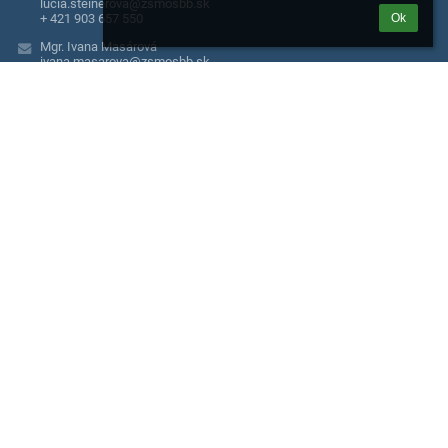
lucia.steinerova@zsmosbb.sk
+ 421 903 657 550
Ok
Mgr. Ivana Masárová
ivana.masarova@zsmosbb.sk
Mgr. Katarína Riečanová
katarina.riecanova@zsmosbb.sk
+ 421 903 657 550
Mgr. Alena Maľová, školský špeciálny pedagóg
+ 421 918 778 100
Mgr. Michaela Palková, školský psychológ
+ 421 918 779 381
Moskovská 2
974 04 Banská Bystrica
Slovakia
+ 421 903 657 550
Jaroslava Šulejová
jaroslava.sulejova@zsmosbb.sk
+ 421 903 657 550
Katarína Hornyaková
katarina.hornyakova@zsmosbb.sk
+ 421 911 365 755