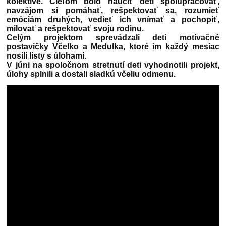
kolektíve. Cieľom bolo naučiť deti spolupracovať,
navzájom si pomáhať, rešpektovať sa, rozumieť
emóciám druhých, vedieť ich vnímať a pochopiť,
milovať a rešpektovať svoju rodinu.
Celým projektom sprevádzali deti motivačné
postavičky Včelko a Medulka, ktoré im každý mesiac
nosili listy s úlohami.
V júni na spoločnom stretnutí deti vyhodnotili projekt,
úlohy splnili a dostali sladkú včeliu odmenu.