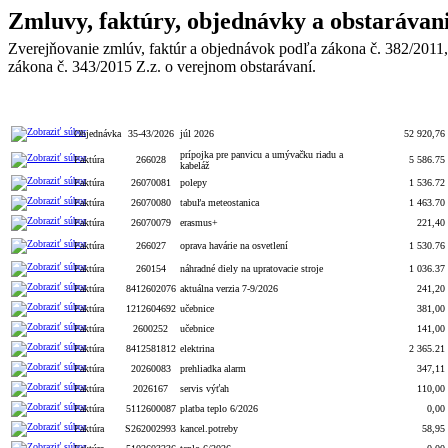
Zmluvy, faktúry, objednávky a obstarávan
Zverejňovanie zmlúv, faktúr a objednávok podľa zákona č. 382/2011,
zákona č. 343/2015 Z.z. o verejnom obstarávaní.
Celková
Typ
Číslo
Popis
hodnota
Objednávka
35-43/2026
júl 2026
52 920,76
prípojka pre panvicu a umývačku riadu a
Faktúra
266028
5 586.75
kabeláž
Faktúra
26070081
polepy
1 536.72
Faktúra
26070080
tabuľa meteostanica
1 463.70
Faktúra
26070079
erasmus+
221,40
Faktúra
266027
oprava havárie na osvetlení
1 530.76
Faktúra
260154
náhradné diely na upratovacie stroje
1 036.37
Faktúra
8412602076
aktuálna verzia 7-9/2026
241,20
Faktúra
1212604692
učebnice
381,00
Faktúra
2600252
učebnice
141,00
Faktúra
8412581812
elektrina
2 365.21
Faktúra
20260083
prehliadka alarm
347,11
Faktúra
2026167
servis výťah
110,00
Faktúra
5112600087
platba teplo 6/2026
0,00
Faktúra
S262002993
kancel.potreby
58,95