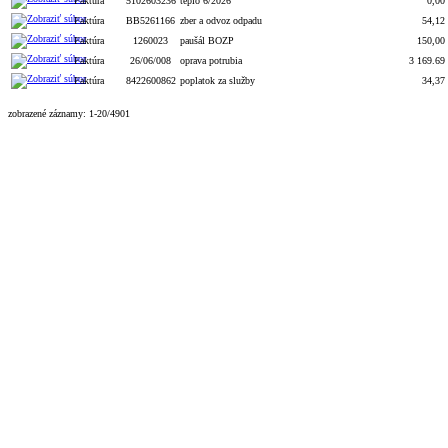
Faktúra
5102603236
teplo 6/2026
0,00
Faktúra
BB5261166
zber a odvoz odpadu
54,12
Faktúra
1260023
paušál BOZP
150,00
Faktúra
26/06/008
oprava potrubia
3 169.69
Faktúra
8422600862
poplatok za služby
34,37
zobrazené záznamy: 1-20/4901