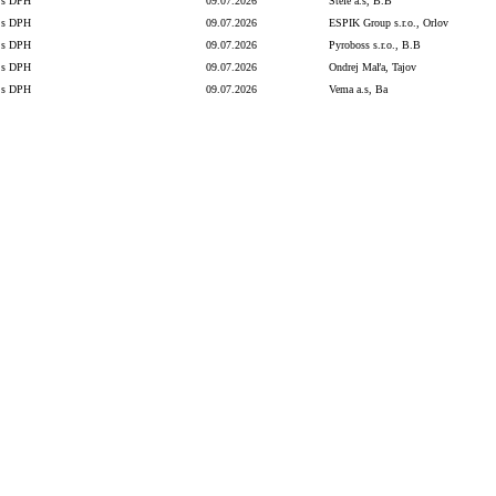
s DPH
09.07.2026
Stefe a.s, B.B
s DPH
09.07.2026
ESPIK Group s.r.o., Orlov
s DPH
09.07.2026
Pyroboss s.r.o., B.B
s DPH
09.07.2026
Ondrej Maľa, Tajov
s DPH
09.07.2026
Vema a.s, Ba