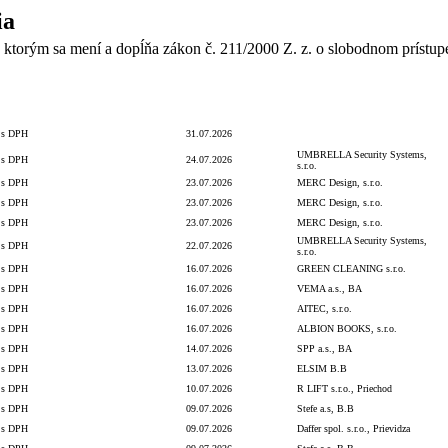
ia
 ktorým sa mení a dopĺňa zákon č. 211/2000 Z. z. o slobodnom prístup
S/bez
Číslo
Číslo
Lehota na
Dátum
Dodávateľ/Druhá zmluvná strana
DPH
obj./zmluvy
zmluvy
PP
s DPH
31.07.2026
UMBRELLA Security Systems,
s DPH
24.07.2026
s.r.o.
s DPH
23.07.2026
MERC Design, s.r.o.
s DPH
23.07.2026
MERC Design, s.r.o.
s DPH
23.07.2026
MERC Design, s.r.o.
UMBRELLA Security Systems,
s DPH
22.07.2026
s.r.o.
s DPH
16.07.2026
GREEN CLEANING s.r.o.
s DPH
16.07.2026
VEMA a.s., BA
s DPH
16.07.2026
AITEC, s.r.o.
s DPH
16.07.2026
ALBION BOOKS, s.r.o.
s DPH
14.07.2026
SPP a.s., BA
s DPH
13.07.2026
ELSIM B.B
s DPH
10.07.2026
R LIFT s.r.o., Priechod
s DPH
09.07.2026
Stefe a.s, B.B
s DPH
09.07.2026
Daffer spol. s.r.o., Prievidza