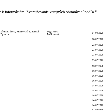
e k informáciám. Zverejňovanie verejných obstarávaní podľa č.
Podpis
Dátum
Objednávateľ
Podpis
funkcia
zverejnenia
Základná škola, Moskovská 2, Banská
Mgr. Marta
04.08.2026
Bystrica
Melicherová
28.07.2026
23.07.2026
23.07.2026
23.07.2026
23.07.2026
16.07.2026
16.07.2026
16.07.2026
16.07.2026
14.07.2026
14.07.2026
14.07.2026
14.07.2026
14.07.2026