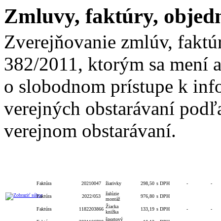
Zmluvy, faktúry, objed
Zverejňovanie zmlúv, faktú
382/2011, ktorým sa mení a
o slobodnom prístupe k inf
verejných obstarávaní podľa
verejnom obstarávaní.
Celková
S/bez
Číslo
Číslo
Typ
Číslo
Popis
hodnota
DPH
obj./zmluvy
zmluvy
Faktúra
20210047
žiarivky
298,50
s DPH
-
-
žalúzie
Faktúra
2022/053
976,80
s DPH
montáž
Žiacka
Faktúra
1182203866
133,19
s DPH
-
-
knižka
športový