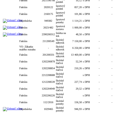
Faktúra
2021106708
10,12
s DPH
-
-
poldeň
športový
Faktúra
2020122
857,20
s DPH
-
-
poldeň
športový
Faktúra
2160175
101,86
s DPH
-
-
poldeň
športové
Objednávka
949382
1 114,21
s DPH
potreby
športová
Faktúra
2023/482
1 000,00
s DPH
zostava
šnúrka na
Faktúra
2390200312
48,50
s DPH
krk
školský
Faktúra
211200549
7 150,00
s DPH
-
-
nábytok
VO: Zákazka
školský
-
6 250,00
s DPH
-
-
malého rozsahu
nábytok
školský
Faktúra
201200331
13 469,00
s DPH
-
-
nábytok
školské
Faktúra
1202200878
52,34
s DPH
-
-
tlačivá
školské
Faktúra
1202208854
210,26
s DPH
-
-
tlačivá
školské
Faktúra
2212208688
s DPH
-
-
tlačivá
školské
Faktúra
1212208539
227,74
s DPH
-
-
tlačivá
školské
Faktúra
1202204949
29,52
s DPH
-
-
tlačivá
školské
Faktúra
2202206226
s DPH
-
-
tlačivá
školské
Faktúra
112/2016
156,58
s DPH
-
-
potreby
školské
Objednávka
1029465
946,93
s DPH
potreby