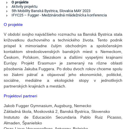
Erasmus
O projekte
Aktivity projektu
plus
5th Mobility Banská Bystrica, Slovakia MAY 2023
IFYC25 – Fugger - Medzinárodná mládežnícka konferencia
-
Jakob
O projekte
Fugger
V období svojho najväčšieho rozmachu sa Banská Bystrica stala
-
križovatkou duchovného a technického života. Tento podnik
a
prispel k mimoriadne čulým obchodným a spoločenským
kontaktom stredoslovenských banských miest s Nemeckom,
historical
Českom, Poľskom, Sliezskom a ďalšími vyspelými krajinami
influencer
Európy. Projekt Erasmus+ je zameraný na rôzne oblasti
pôsobenia Jakuba Fuggera. Po dobu dvoch
rokov chceme spolu
so žiakmi pátrať a objavovať jeho ekonomické, politické,
sociálne, mediálne a ekologické stopy v jednotlivých
partnerských krajinách a mestách.
Projektoví partneri
Jakob Fugger Gymnasium, Augsburg, Nemecko
Základná škola, Moskovská 2, Banská Bystrica, Slovensko
Instututo de Educación Secundaria Pablo Ruiz Picasso,
Almaden, Španielsko
Onze-Lieve-Vrouwecollege, Antverpy, Belgicko