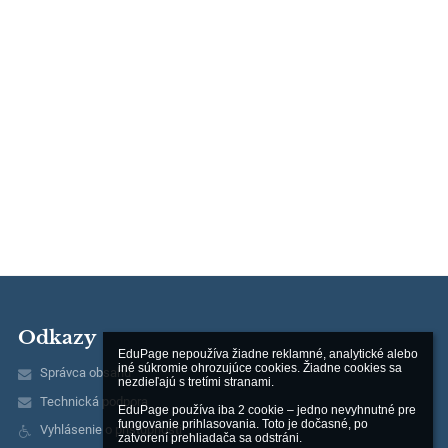
Odkazy
EduPage nepoužíva žiadne reklamné, analytické alebo 
iné súkromie ohrozujúce cookies. Žiadne cookies sa 
Správca obsahu
nezdieľajú s tretími stranami.

Technická podpora
EduPage používa iba 2 cookie – jedno nevyhnutné pre 
fungovanie prihlasovania. Toto je dočasné, po 
Vyhlásenie o prístupnosti
zatvorení prehliadača sa odstráni.
