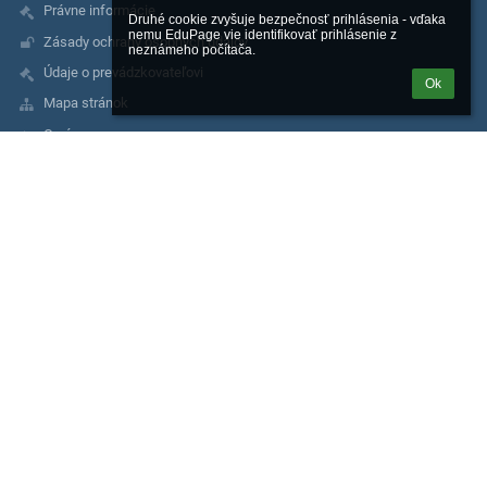
Právne informácie
Druhé cookie zvyšuje bezpečnosť prihlásenia - vďaka 
nemu EduPage vie identifikovať prihlásenie z 
Zásady ochrany osobných údajov
neznámeho počítača.
Údaje o prevádzkovateľovi
Ok
Mapa stránok
O nás
Kontakt
Kontakty
Základná škola, Moskovská 2, Banská Bystrica
riaditel@zsmosbb.sk
356 777 08
2020982040
Mgr. Marta Melicherová
riaditel@zsmosbb.sk
+ 421 903 657 550
Mgr. Lucia Steinerová
lucia.steinerova@zsmosbb.sk
+ 421 903 657 550