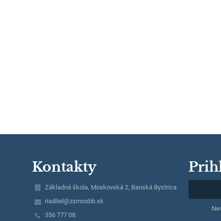
Kontakty
Prih
Základná škola, Moskovská 2, Banská Bystrica
riaditel@zsmosbb.sk
Nev
356 777 08