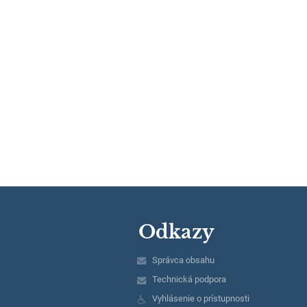
Odkazy
Správca obsahu
Technická podpora
Vyhlásenie o prístupnosti