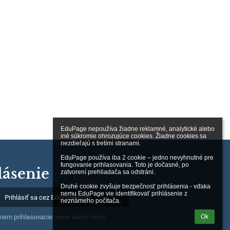
EduPage nepoužíva žiadne reklamné, analytické alebo 
iné súkromie ohrozujúce cookies. Žiadne cookies sa 
nezdieľajú s tretími stranami.

EduPage používa iba 2 cookie – jedno nevyhnutné pre 
fungovanie prihlasovania. Toto je dočasné, po 
lásenie
zatvorení prehliadača sa odstráni.

Druhé cookie zvyšuje bezpečnosť prihlásenia - vďaka 
nemu EduPage vie identifikovať prihlásenie z 
Prihlásiť sa cez EduPage účet
neznámeho počítača.
Ok
iem prihlasovacie meno alebo heslo