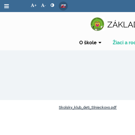
+
-
ZÁKLA
O škole
Žiaci a ro
Oddelenia
Skolsky_klub_deti_Slnieckovo.pdf
ŠKD