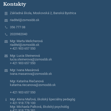
Kontakty
Základná škola, Moskovská 2, Banská Bystrica
riaditel@zsmosbb.sk
356 777 08
2020982040
Mgr. Marta Melicherová
riaditel@zsmosbb.sk
+ 421 903 657 550
Mgr. Lucia Steinerová
lucia.steinerova@zsmosbb.sk
+ 421 903 657 550
Mgr. Ivana Masárová
ivana.masarova@zsmosbb.sk
Mgr. Katarína Riečanová
katarina.riecanova@zsmosbb.sk
+ 421 903 657 550
Mgr. Alena Maľová, školský špeciálny pedagóg
+ 421 918 778 100
Mgr. Michaela Palková, školský psychológ
+ 421 918 779 381