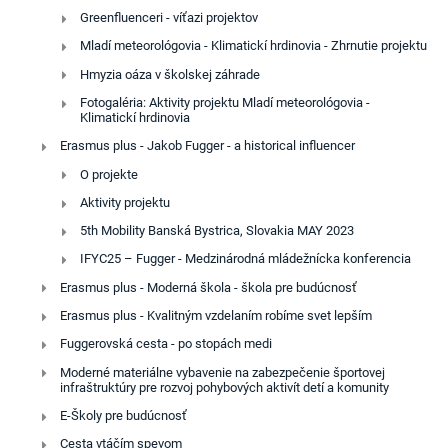
Greenfluenceri - víťazi projektov
Mladí meteorológovia - Klimatickí hrdinovia - Zhrnutie projektu
Hmyzia oáza v školskej záhrade
Fotogaléria: Aktivity projektu Mladí meteorológovia -
Klimatickí hrdinovia
Erasmus plus - Jakob Fugger - a historical influencer
O projekte
Aktivity projektu
5th Mobility Banská Bystrica, Slovakia MAY 2023
IFYC25 – Fugger - Medzinárodná mládežnícka konferencia
Erasmus plus - Moderná škola - škola pre budúcnosť
Erasmus plus - Kvalitným vzdelaním robíme svet lepším
Fuggerovská cesta - po stopách medi
Moderné materiálne vybavenie na zabezpečenie športovej
infraštruktúry pre rozvoj pohybových aktivít detí a komunity
E-Školy pre budúcnosť
Cesta vtáčím spevom