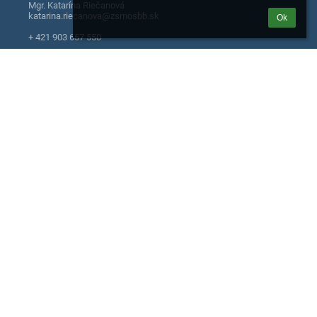
Mgr. Katarína Riečanová
katarina.riecanova@zsmosbb.sk
Ok
+ 421 903 657 550
Mgr. Alena Maľová, školský špeciálny pedagóg
+ 421 918 778 100
Mgr. Michaela Palková, školský psychológ
+ 421 918 779 381
Moskovská 2
974 04 Banská Bystrica
Slovakia
+ 421 903 657 550
Jaroslava Šulejová
jaroslava.sulejova@zsmosbb.sk
+ 421 903 657 550
Katarína Hornyaková
katarina.hornyakova@zsmosbb.sk
+ 421 911 365 755
Prihlásenie
Prihlásiť sa cez EduPage účet
Neviem prihlasovacie meno alebo heslo