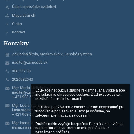
Údaje o prevádzkovateľovi
Mapa stránok
O nás
Kontakt
Kontakty
Základná škola, Moskovská 2, Banská Bystrica
riaditel@zsmosbb.sk
356 777 08
2020982040
Mgr. Marta Melicherová
EduPage nepoužíva žiadne reklamné, analytické alebo 
riaditel@zsmosbb.sk
iné súkromie ohrozujúce cookies. Žiadne cookies sa 
+ 421 903 657 550
nezdieľajú s tretími stranami.

Mgr. Lucia Steinerová
EduPage používa iba 2 cookie – jedno nevyhnutné pre 
lucia.steinerova@zsmosbb.sk
fungovanie prihlasovania. Toto je dočasné, po 
+ 421 903 657 550
zatvorení prehliadača sa odstráni.

Mgr. Ivana Masárová
Druhé cookie zvyšuje bezpečnosť prihlásenia - vďaka 
ivana.masarova@zsmosbb.sk
nemu EduPage vie identifikovať prihlásenie z 
neznámeho počítača.