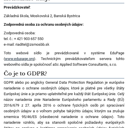
osobných
údajov
Prevádzkovateľ
:
Základná škola, Moskovská 2, Banská Bystrica
Zodpovedná osoba za ochranu osobných údajov:
Zodpovedná osoba:
tel. č.: + 421 903 657 550
e-mail: riaditel@zsmosbb.sk
Toto webové sídlo je prevádzkované v systéme EduPage
(
www.edupage.org
). Technickým prevádzkovateľom servera tohto
webového sídla je spoločnosť aSc Applied Software Consultants, s.r.o.
Čo je to GDPR?
GDPR alebo po anglicky General Data Protection Regulation je európske
nariadenie o ochrane osobných údajov, ktoré je platné pre všetky štáty
Európskej únie a je priamo uplatniteľné pre každý štát Európskej únie. Celý
názov nariadenia znie Nariadenie Európskeho parlamentu a Rady (EÚ)
2016/679 z 27. apríla 2016 o ochrane fyzických osôb pri spracúvaní
osobných údajov a o voľnom pohybe takýchto údajov, ktorým sa zrušuje
smernica 95/46/ES (všeobecné nariadenie o ochrane údajov). Toto
nariadenie vzniklo, aby sa stanovili spoločné požiadavky európskych