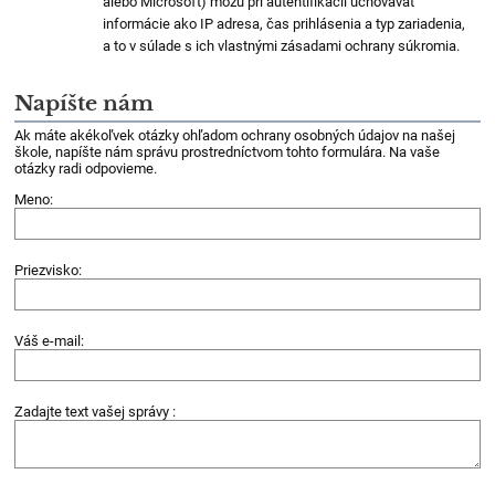
alebo Microsoft) môžu pri autentifikácii uchovávať
informácie ako IP adresa, čas prihlásenia a typ zariadenia,
a to v súlade s ich vlastnými zásadami ochrany súkromia.
Napíšte nám
Ak máte akékoľvek otázky ohľadom ochrany osobných údajov na našej
škole, napíšte nám správu prostredníctvom tohto formulára. Na vaše
otázky radi odpovieme.
Meno:
Priezvisko:
Váš e-mail:
Zadajte text vašej správy :