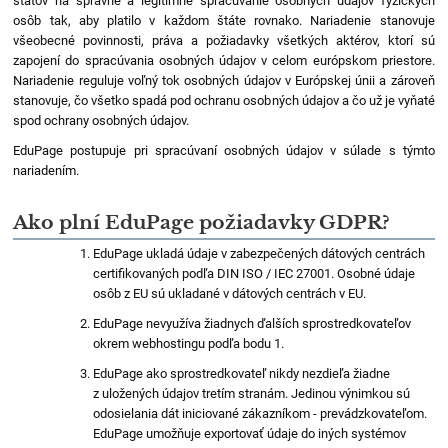
štátov na správne a legitímne spracúvanie osobných údajov fyzických
osôb tak, aby platilo v každom štáte rovnako. Nariadenie stanovuje
všeobecné povinnosti, práva a požiadavky všetkých aktérov, ktorí sú
zapojení do spracúvania osobných údajov v celom európskom priestore.
Nariadenie reguluje voľný tok osobných údajov v Európskej únii a zároveň
stanovuje, čo všetko spadá pod ochranu osobných údajov a čo už je vyňaté
spod ochrany osobných údajov.
EduPage postupuje pri spracúvaní osobných údajov v súlade s týmto
nariadením.
Ako plní EduPage požiadavky GDPR?
EduPage ukladá údaje v zabezpečených dátových centrách
certifikovaných podľa DIN ISO / IEC 27001. Osobné údaje
osôb z EU sú ukladané v dátových centrách v EU.
EduPage nevyužíva žiadnych ďalších sprostredkovateľov
okrem webhostingu podľa bodu 1.
EduPage ako sprostredkovateľ nikdy nezdieľa žiadne
z uložených údajov tretím stranám. Jedinou výnimkou sú
odosielania dát iniciované zákazníkom - prevádzkovateľom.
EduPage umožňuje exportovať údaje do iných systémov