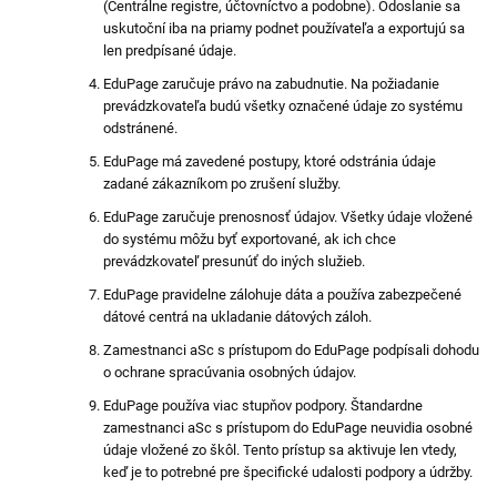
(Centrálne registre, účtovníctvo a podobne). Odoslanie sa
uskutoční iba na priamy podnet používateľa a exportujú sa
len predpísané údaje.
EduPage zaručuje právo na zabudnutie. Na požiadanie
prevádzkovateľa budú všetky označené údaje zo systému
odstránené.
EduPage má zavedené postupy, ktoré odstránia údaje
zadané zákazníkom po zrušení služby.
EduPage zaručuje prenosnosť údajov. Všetky údaje vložené
do systému môžu byť exportované, ak ich chce
prevádzkovateľ presunúť do iných služieb.
EduPage pravidelne zálohuje dáta a používa zabezpečené
dátové centrá na ukladanie dátových záloh.
Zamestnanci aSc s prístupom do EduPage podpísali dohodu
o ochrane spracúvania osobných údajov.
EduPage používa viac stupňov podpory. Štandardne
zamestnanci aSc s prístupom do EduPage neuvidia osobné
údaje vložené zo škôl. Tento prístup sa aktivuje len vtedy,
keď je to potrebné pre špecifické udalosti podpory a údržby.