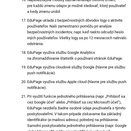
pre každú zmenu údajov je možné sledovať, ktorý používateľ
a kedy zmenu urobil.
EduPage ukladá z bezpečnostných dôvodov logy o aktivite
používateľov. Naši zamestnanci pomôžu pri analýze
bezpečnostných incidentov, napr. keď niekto odcudzí heslo
iných používateľov. Všetky logy sa po 12 mesiacoch natrvalo
odstránia.
EduPage využíva službu Google Analytics
na zhromažďovanie štatistík o používaní stránok EduPage.
EduPage využíva cloudové služby Google (hlavne pre službu
push notifikácie).
EduPage využíva službu Apple cloud (hlavne pre službu push
notifikácie).
Pri využití funkcie jednotného prihlásenia (napr. „Prihlásiť sa
cez Google účet“ alebo „Prihlásiť sa cez Microsoft účet“),
EduPage nezdieľa žiadne osobné údaje používateľa s týmito
poskytovateľmi. V takom prípade získavame iba základný
identifikátor (e-mailovú adresu) potrebný na prihlásenie.
Samotní poskytovatelia jednotného prihlásenia (napr. Google