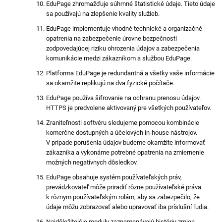
EduPage zhromažďuje súhrnné štatistické údaje. Tieto údaje
sa používajú na zlepšenie kvality služieb.
EduPage implementuje vhodné technické a organizačné
opatrenia na zabezpečenie úrovne bezpečnosti
zodpovedajúcej riziku ohrozenia údajov a zabezpečenia
komunikácie medzi zákazníkom a službou EduPage.
Platforma EduPage je redundantná a všetky vaše informácie
sa okamžite replikujú na dva fyzické počítače.
EduPage používa šifrovanie na ochranu prenosu údajov.
HTTPS je predvolene aktivovaný pre všetkých používateľov.
Zraniteľnosti softvéru sledujeme pomocou kombinácie
komerčne dostupných a účelových in-house nástrojov.
V prípade porušenia údajov budeme okamžite informovať
zákazníka a vykonáme potrebné opatrenia na zmiernenie
možných negatívnych dôsledkov.
EduPage obsahuje systém používateľských práv,
prevádzkovateľ môže priradiť rôzne používateľské práva
k rôznym používateľským rolám, aby sa zabezpečilo, že
údaje môžu zobrazovať alebo upravovať iba príslušní ľudia.
Najdôležitejšie moduly zaznamenávajú históriu zmien,