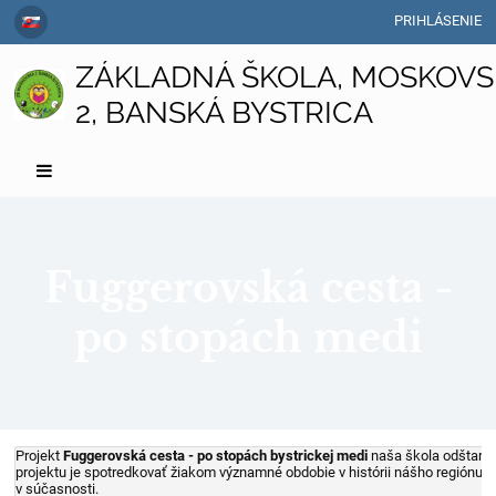
PRIHLÁSENIE
ZÁKLADNÁ ŠKOLA, MOSKOVS
2, BANSKÁ BYSTRICA
Fuggerovská cesta -
po stopách medi
Fuggerovská
Projekt
Fuggerovská cesta - po stopách bystrickej medi
naša škola odštarto
projektu je spotredkovať žiakom významné obdobie v histórii nášho regiónu
cesta
v súčasnosti.