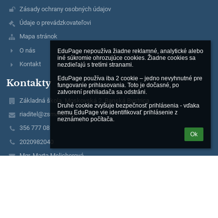
Zásady ochrany osobných údajov
Údaje o prevádzkovateľovi
Mapa stránok
O nás
EduPage nepoužíva žiadne reklamné, analytické alebo 
iné súkromie ohrozujúce cookies. Žiadne cookies sa 
Kontakt
nezdieľajú s tretími stranami.

EduPage používa iba 2 cookie – jedno nevyhnutné pre 
Kontakty
fungovanie prihlasovania. Toto je dočasné, po 
zatvorení prehliadača sa odstráni.

Základná škola, Moskovská 2, Banská Bystrica
Druhé cookie zvyšuje bezpečnosť prihlásenia - vďaka 
nemu EduPage vie identifikovať prihlásenie z 
riaditel@zsmosbb.sk
neznámeho počítača.
356 777 08
Ok
2020982040
Mgr. Marta Melicherová
riaditel@zsmosbb.sk
+ 421 903 657 550
Mgr. Lucia Steinerová
lucia.steinerova@zsmosbb.sk
+ 421 903 657 550
Mgr. Ivana Masárová