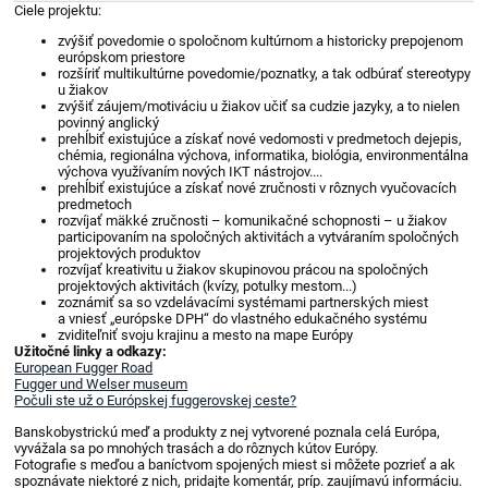
Ciele projektu:
-
po
zvýšiť povedomie o spoločnom kultúrnom a historicky prepojenom
európskom priestore
stopách
rozšíriť multikultúrne povedomie/poznatky, a tak odbúrať stereotypy
u žiakov
medi
zvýšiť záujem/motiváciu u žiakov učiť sa cudzie jazyky, a to nielen
povinný anglický
prehĺbiť existujúce a získať nové vedomosti v predmetoch dejepis,
chémia, regionálna výchova, informatika, biológia, environmentálna
výchova využívaním nových IKT nástrojov....
prehĺbiť existujúce a získať nové zručnosti v rôznych vyučovacích
predmetoch
rozvíjať mäkké zručnosti – komunikačné schopnosti – u žiakov
participovaním na spoločných aktivitách a vytváraním spoločných
projektových produktov
rozvíjať kreativitu u žiakov skupinovou prácou na spoločných
projektových aktivitách (kvízy, potulky mestom...)
zoznámiť sa so vzdelávacími systémami partnerských miest
a vniesť „európske DPH“ do vlastného edukačného systému
zviditeľniť svoju krajinu a mesto na mape Európy
Užitočné linky a odkazy:
European Fugger Road
Fugger und Welser museum
Počuli ste už o Európskej fuggerovskej ceste?
Banskobystrickú meď a produkty z nej vytvorené poznala celá Európa,
vyvážala sa po mnohých trasách a do rôznych kútov Európy.
Fotografie s meďou a baníctvom spojených miest si môžete pozrieť a ak
spoznávate niektoré z nich, pridajte komentár, príp. zaujímavú informáciu.