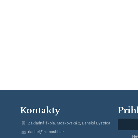
Kontakty
Prih
Základná škola, Moskovská 2, Banská Bystrica
riaditel@zsmosbb.sk
Nev