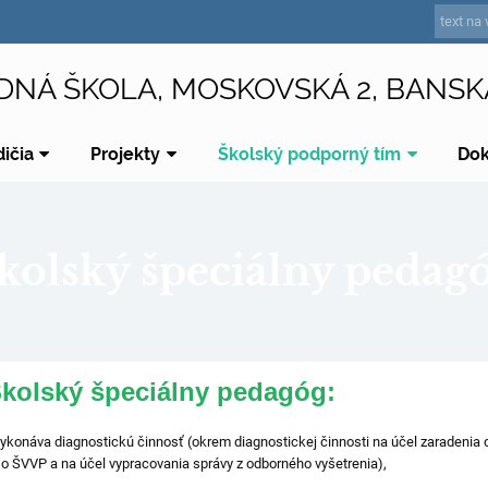
DNÁ ŠKOLA, MOSKOVSKÁ 2, BANSK
dičia
Projekty
Školský podporný tím
Do
kolský špeciálny pedag
kolský špeciálny pedagóg:
ykonáva diagnostickú činnosť (okrem diagnostickej činnosti na účel zaradenia di
o ŠVVP a na účel vypracovania správy z odborného vyšetrenia),