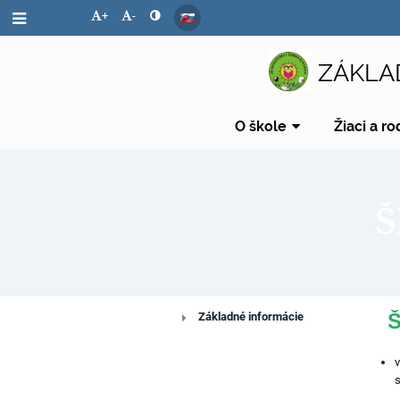
+
-
ZÁKLA
O škole
Žiaci a ro
Š
Š
Školský
Základné informácie
špeciálny
v
s
pedagóg