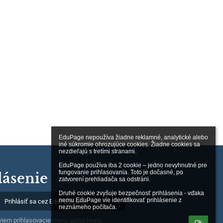
EduPage nepoužíva žiadne reklamné, analytické alebo 
iné súkromie ohrozujúce cookies. Žiadne cookies sa 
nezdieľajú s tretími stranami.

EduPage používa iba 2 cookie – jedno nevyhnutné pre 
fungovanie prihlasovania. Toto je dočasné, po 
lásenie
zatvorení prehliadača sa odstráni.

Druhé cookie zvyšuje bezpečnosť prihlásenia - vďaka 
nemu EduPage vie identifikovať prihlásenie z 
Prihlásiť sa cez EduPage účet
neznámeho počítača.
iem prihlasovacie meno alebo heslo
Ok