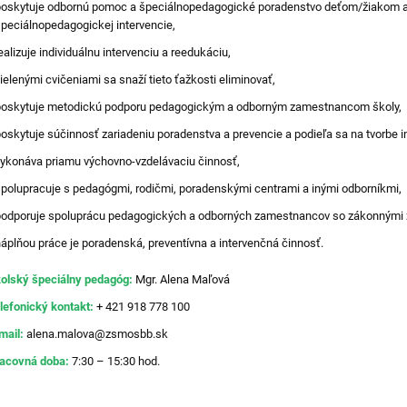
oskytuje odbornú pomoc a špeciálnopedagogické poradenstvo deťom/žiakom a
peciálnopedagogickej intervencie,
ealizuje individuálnu intervenciu a reedukáciu,
ielenými cvičeniami sa snaží tieto ťažkosti eliminovať,
oskytuje metodickú podporu pedagogickým a odborným zamestnancom školy,
oskytuje súčinnosť zariadeniu poradenstva a prevencie a podieľa sa na tvorbe 
ykonáva priamu výchovno-vzdelávaciu činnosť,
polupracuje s pedagógmi, rodičmi, poradenskými centrami a inými odborníkmi,
odporuje spoluprácu pedagogických a odborných zamestnancov so zákonnými z
áplňou práce je poradenská, preventívna a intervenčná činnosť.
olský špeciálny pedagóg:
Mgr. Alena Maľová
lefonický kontakt:
+ 421 918 778 100
mail:
alena.malova@zsmosbb.sk
acovná doba:
7:30 – 15:30 hod.