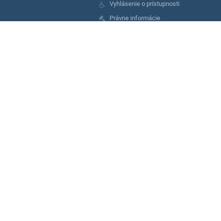
Vyhlásenie o prístupnosti
Právne informácie
Zásady ochrany osobných údajov
Údaje o prevádzkovateľovi
Mapa stránok
O nás
Kontakt