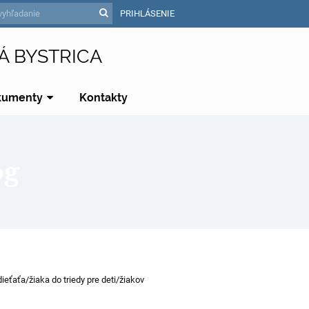
PRIHLÁSENIE
Á BYSTRICA
kumenty
Kontakty
óg
eťaťa/žiaka do triedy pre deti/žiakov