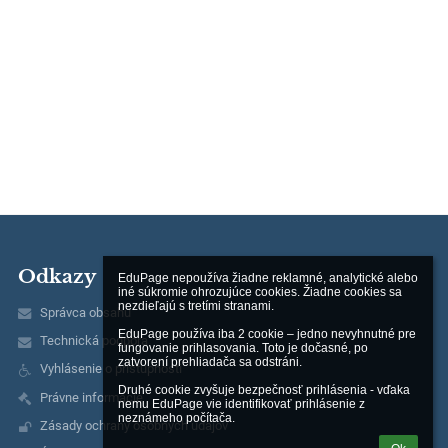
Odkazy
EduPage nepoužíva žiadne reklamné, analytické alebo 
iné súkromie ohrozujúce cookies. Žiadne cookies sa 
nezdieľajú s tretími stranami.

Správca obsahu
EduPage používa iba 2 cookie – jedno nevyhnutné pre 
Technická podpora
fungovanie prihlasovania. Toto je dočasné, po 
zatvorení prehliadača sa odstráni.

Vyhlásenie o prístupnosti
Druhé cookie zvyšuje bezpečnosť prihlásenia - vďaka 
Právne informácie
nemu EduPage vie identifikovať prihlásenie z 
neznámeho počítača.
Zásady ochrany osobných údajov