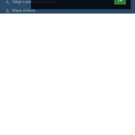
Ok
Údaje o prevádzkovateľovi
Mapa stránok
O nás
Kontakt
Kontakty
Základná škola, Moskovská 2, Banská Bystrica
riaditel@zsmosbb.sk
356 777 08
2020982040
Mgr. Marta Melicherová
riaditel@zsmosbb.sk
+ 421 903 657 550
Mgr. Lucia Steinerová
lucia.steinerova@zsmosbb.sk
+ 421 903 657 550
Mgr. Ivana Masárová
ivana.masarova@zsmosbb.sk
Mgr. Katarína Riečanová