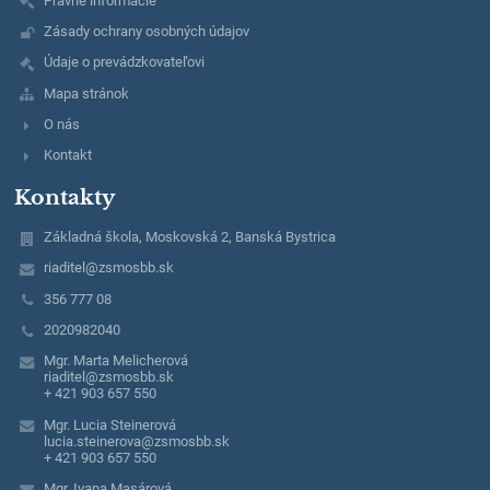
Právne informácie
Zásady ochrany osobných údajov
Údaje o prevádzkovateľovi
Mapa stránok
O nás
Kontakt
Kontakty
Základná škola, Moskovská 2, Banská Bystrica
riaditel@zsmosbb.sk
356 777 08
2020982040
Mgr. Marta Melicherová
riaditel@zsmosbb.sk
+ 421 903 657 550
Mgr. Lucia Steinerová
lucia.steinerova@zsmosbb.sk
+ 421 903 657 550
Mgr. Ivana Masárová