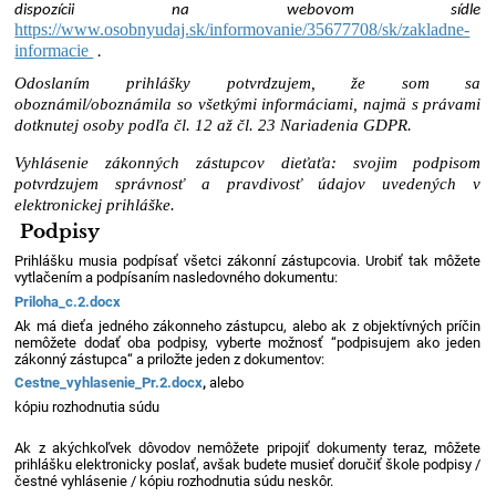
dispozícii na webovom sídle
https://www.osobnyudaj.sk/informovanie/35677708/sk/zakladne-
informacie
.
Odoslaním prihlášky potvrdzujem, že som sa
oboznámil/oboznámila so všetkými informáciami, najmä s právami
dotknutej osoby podľa čl. 12 až čl. 23 Nariadenia GDPR.
Vyhlásenie zákonných zástupcov dieťaťa: svojim podpisom
potvrdzujem správnosť a pravdivosť údajov uvedených v
elektronickej prihláške.
Podpisy
Prihlášku musia podpísať všetci zákonní zástupcovia. Urobiť tak môžete
vytlačením a podpísaním nasledovného dokumentu:
Priloha_c.2.docx
Ak má dieťa jedného zákonneho zástupcu, alebo ak z objektívných príčin
nemôžete dodať oba podpisy, vyberte možnosť “podpisujem ako jeden
zákonný zástupca“ a priložte jeden z dokumentov:
Cestne_vyhlasenie_Pr.2.docx
,
alebo
kópiu rozhodnutia súdu
Ak z akýchkoľvek dôvodov nemôžete pripojiť dokumenty teraz, môžete
prihlášku elektronicky poslať, avšak budete musieť doručiť škole podpisy /
čestné vyhlásenie / kópiu rozhodnutia súdu neskôr.