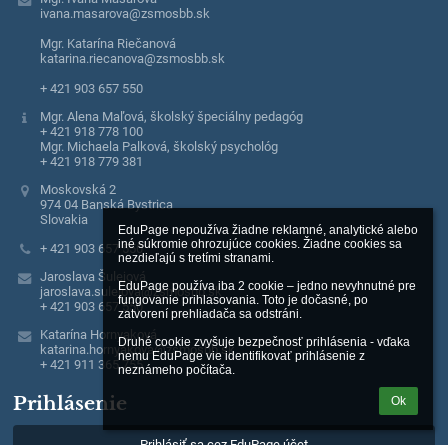
ivana.masarova@zsmosbb.sk
Mgr. Katarína Riečanová
katarina.riecanova@zsmosbb.sk
+ 421 903 657 550
Mgr. Alena Maľová, školský špeciálny pedagóg
+ 421 918 778 100
Mgr. Michaela Palková, školský psychológ
+ 421 918 779 381
Moskovská 2
974 04 Banská Bystrica
Slovakia
EduPage nepoužíva žiadne reklamné, analytické alebo 
iné súkromie ohrozujúce cookies. Žiadne cookies sa 
+ 421 903 657 550
nezdieľajú s tretími stranami.

Jaroslava Šulejová
EduPage používa iba 2 cookie – jedno nevyhnutné pre 
jaroslava.sulejova@zsmosbb.sk
fungovanie prihlasovania. Toto je dočasné, po 
+ 421 903 657 550
zatvorení prehliadača sa odstráni.

Katarína Hornyaková
Druhé cookie zvyšuje bezpečnosť prihlásenia - vďaka 
katarina.hornyakova@zsmosbb.sk
nemu EduPage vie identifikovať prihlásenie z 
+ 421 911 365 755
neznámeho počítača.
Prihlásenie
Ok
Prihlásiť sa cez EduPage účet