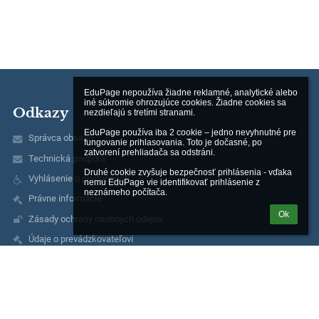
EduPage nepoužíva žiadne reklamné, analytické alebo 
iné súkromie ohrozujúce cookies. Žiadne cookies sa 
Odkazy
nezdieľajú s tretími stranami.

EduPage používa iba 2 cookie – jedno nevyhnutné pre 
Správca obsahu
fungovanie prihlasovania. Toto je dočasné, po 
zatvorení prehliadača sa odstráni.

Technická podpora
Druhé cookie zvyšuje bezpečnosť prihlásenia - vďaka 
Vyhlásenie o prístupnosti
nemu EduPage vie identifikovať prihlásenie z 
neznámeho počítača.
Právne informácie
Ok
Zásady ochrany osobných údajov
Údaje o prevádzkovateľovi
Mapa stránok
O nás
Kontakt