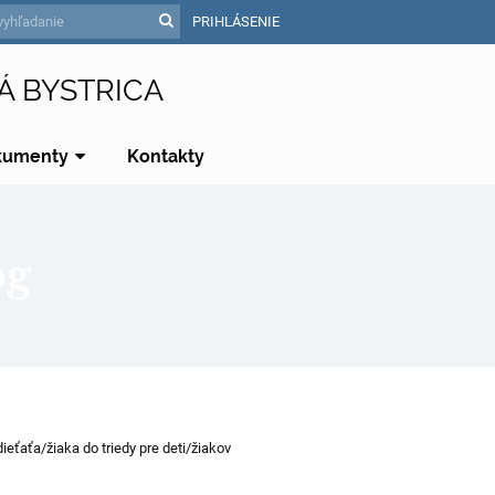
PRIHLÁSENIE
Á BYSTRICA
kumenty
Kontakty
óg
eťaťa/žiaka do triedy pre deti/žiakov