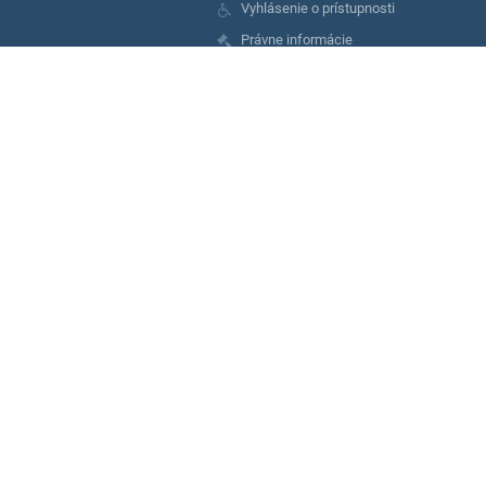
Vyhlásenie o prístupnosti
Právne informácie
Zásady ochrany osobných údajov
Údaje o prevádzkovateľovi
Mapa stránok
O nás
Kontakt