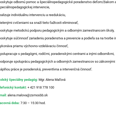
oskytuje odbornú pomoc a špeciálnopedagogické poradenstvo deťom/žiakom a
peciálnopedagogickej intervencie,
ealizuje individuálnu intervenciu a reedukáciu,
ielenými cvičeniami sa snaží tieto ťažkosti eliminovať,
oskytuje metodickú podporu pedagogickým a odborným zamestnancom školy,
oskytuje súčinnosť zariadeniu poradenstva a prevencie a podieľa sa na tvorbe 
ykonáva priamu výchovno-vzdelávaciu činnosť,
polupracuje s pedagógmi, rodičmi, poradenskými centrami a inými odborníkmi,
odporuje spoluprácu pedagogických a odborných zamestnancov so zákonnými z
áplňou práce je poradenská, preventívna a intervenčná činnosť.
olský špeciálny pedagóg:
Mgr. Alena Maľová
lefonický kontakt:
+ 421 918 778 100
mail:
alena.malova@zsmosbb.sk
acovná doba:
7:30 – 15:30 hod.