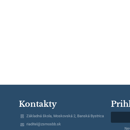
Kontakty
Prih
Základná škola, Moskovská 2, Banská Bystrica
riaditel@zsmosbb.sk
Nev