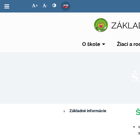
+
-
ZÁKLA
O škole
Žiaci a ro
Š
Š
Školský
Základné informácie
špeciálny
v
s
pedagóg