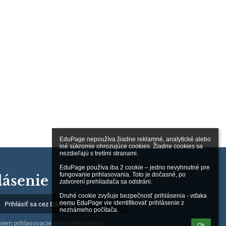
EduPage nepoužíva žiadne reklamné, analytické alebo 
iné súkromie ohrozujúce cookies. Žiadne cookies sa 
nezdieľajú s tretími stranami.

EduPage používa iba 2 cookie – jedno nevyhnutné pre 
fungovanie prihlasovania. Toto je dočasné, po 
lásenie
zatvorení prehliadača sa odstráni.

Druhé cookie zvyšuje bezpečnosť prihlásenia - vďaka 
nemu EduPage vie identifikovať prihlásenie z 
Prihlásiť sa cez EduPage účet
neznámeho počítača.
iem prihlasovacie meno alebo heslo
Ok