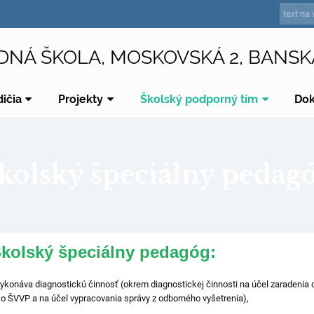
DNÁ ŠKOLA, MOSKOVSKÁ 2, BANSK
dičia
Projekty
Školský podporný tím
Do
kolský špeciálny pedag
kolský špeciálny pedagóg:
ykonáva diagnostickú činnosť (okrem diagnostickej činnosti na účel zaradenia di
o ŠVVP a na účel vypracovania správy z odborného vyšetrenia),