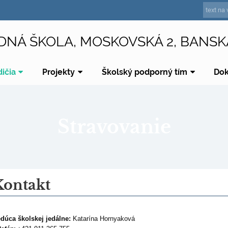
DNÁ ŠKOLA, MOSKOVSKÁ 2, BANSK
dičia
Projekty
Školský podporný tím
Do
Stravovanie
Kontakt
dúca školskej jedálne:
Katarína Hornyaková