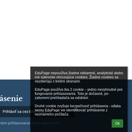
EduPage nepoužíva žiadne reklamné, analytické alebo 
iné súkromie ohrozujúce cookies. Žiadne cookies sa 
nezdieľajú s tretími stranami.

EduPage používa iba 2 cookie – jedno nevyhnutné pre 
fungovanie prihlasovania. Toto je dočasné, po 
ásenie
zatvorení prehliadača sa odstráni.

Druhé cookie zvyšuje bezpečnosť prihlásenia - vďaka 
nemu EduPage vie identifikovať prihlásenie z 
Prihlásiť sa cez EduPage účet
neznámeho počítača.
iem prihlasovacie meno alebo heslo
Ok