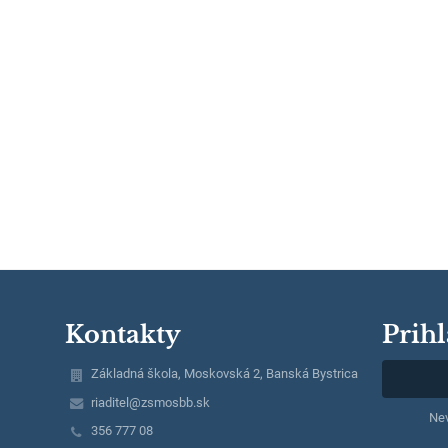
Kontakty
Prihl
Základná škola, Moskovská 2, Banská Bystrica
riaditel@zsmosbb.sk
Nev
356 777 08