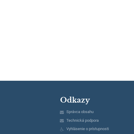
Odkazy
Správca obsahu
Technická podpora
Vyhlásenie o prístupnosti