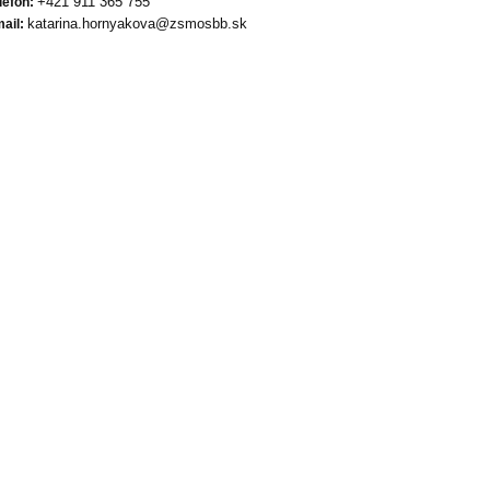
+421 911 365 755
lefón:
katarina.hornyakova@zsmosbb.sk
ail: