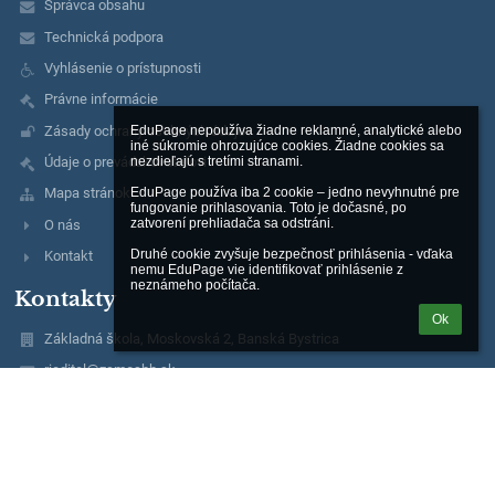
Správca obsahu
Technická podpora
Vyhlásenie o prístupnosti
Právne informácie
Zásady ochrany osobných údajov
EduPage nepoužíva žiadne reklamné, analytické alebo 
iné súkromie ohrozujúce cookies. Žiadne cookies sa 
nezdieľajú s tretími stranami.

Údaje o prevádzkovateľovi
EduPage používa iba 2 cookie – jedno nevyhnutné pre 
Mapa stránok
fungovanie prihlasovania. Toto je dočasné, po 
zatvorení prehliadača sa odstráni.

O nás
Druhé cookie zvyšuje bezpečnosť prihlásenia - vďaka 
Kontakt
nemu EduPage vie identifikovať prihlásenie z 
neznámeho počítača.
Kontakty
Ok
Základná škola, Moskovská 2, Banská Bystrica
riaditel@zsmosbb.sk
356 777 08
2020982040
Mgr. Marta Melicherová
riaditel@zsmosbb.sk