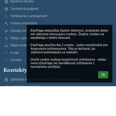
Správca obsahu
Technická podpora
Vyhlásenie o prístupnosti
Právne informácie
Zásady ochrany osobných údajov
EduPage nepoužíva žiadne reklamné, analytické alebo 
iné súkromie ohrozujúce cookies. Žiadne cookies sa 
nezdieľajú s tretími stranami.

Údaje o prevádzkovateľovi
EduPage používa iba 2 cookie – jedno nevyhnutné pre 
Mapa stránok
fungovanie prihlasovania. Toto je dočasné, po 
zatvorení prehliadača sa odstráni.

O nás
Druhé cookie zvyšuje bezpečnosť prihlásenia - vďaka 
Kontakt
nemu EduPage vie identifikovať prihlásenie z 
neznámeho počítača.
Kontakty
Ok
Základná škola, Moskovská 2, Banská Bystrica
riaditel@zsmosbb.sk
356 777 08
2020982040
Mgr. Marta Melicherová
riaditel@zsmosbb.sk