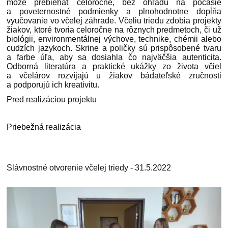
môže prebiehať celoročne, bez ohľadu na počasie
a poveternostné podmienky a plnohodnotne dopĺňa
vyučovanie vo včelej záhrade. Včeliu triedu zdobia projekty
žiakov, ktoré tvoria celoročne na rôznych predmetoch, či už
biológii, environmentálnej výchove, technike, chémii alebo
cudzích jazykoch. Skrine a poličky sú prispôsobené tvaru
a farbe úľa, aby sa dosiahla čo najväčšia autenticita.
Odborná literatúra a praktické ukážky zo života včiel
a včelárov rozvíjajú u žiakov bádateľské zručnosti
a podporujú ich kreativitu.
Pred realizáciou projektu
Priebežná realizácia
Slávnostné otvorenie včelej triedy - 31.5.2022