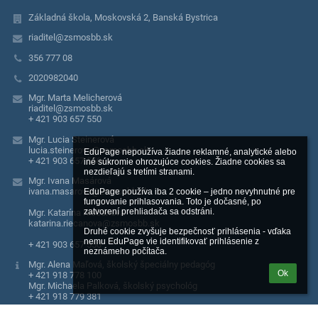
Základná škola, Moskovská 2, Banská Bystrica
riaditel@zsmosbb.sk
356 777 08
2020982040
Mgr. Marta Melicherová
riaditel@zsmosbb.sk
+ 421 903 657 550
Mgr. Lucia Steinerová
lucia.steinerova@zsmosbb.sk
EduPage nepoužíva žiadne reklamné, analytické alebo 
+ 421 903 657 550
iné súkromie ohrozujúce cookies. Žiadne cookies sa 
nezdieľajú s tretími stranami.

Mgr. Ivana Masárová
ivana.masarova@zsmosbb.sk
EduPage používa iba 2 cookie – jedno nevyhnutné pre 
fungovanie prihlasovania. Toto je dočasné, po 
zatvorení prehliadača sa odstráni.

Mgr. Katarína Riečanová
katarina.riecanova@zsmosbb.sk
Druhé cookie zvyšuje bezpečnosť prihlásenia - vďaka 
nemu EduPage vie identifikovať prihlásenie z 
+ 421 903 657 550
neznámeho počítača.
Mgr. Alena Maľová, školský špeciálny pedagóg
Ok
+ 421 918 778 100
Mgr. Michaela Palková, školský psychológ
+ 421 918 779 381
Moskovská 2