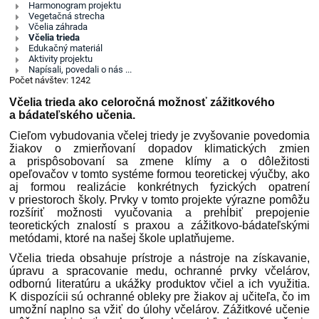
Harmonogram projektu
pre
Vegetačná strecha
biodiverzitu
Včelia záhrada
Včelia trieda
Edukačný materiál
Aktivity projektu
Napísali, povedali o nás ...
Počet návštev: 1242
Včelia trieda ako celoročná možnosť zážitkového
a bádateľského učenia.
Cieľom vybudovania včelej triedy je zvyšovanie povedomia
žiakov o zmierňovaní dopadov klimatických zmien
a prispôsobovaní sa zmene klímy a o dôležitosti
opeľovačov v tomto systéme formou teoretickej výučby, ako
aj formou realizácie konkrétnych fyzických opatrení
v priestoroch školy. Prvky v tomto projekte výrazne pomôžu
rozšíriť možnosti vyučovania a prehĺbiť prepojenie
teoretických znalostí s praxou a zážitkovo-bádateľskými
metódami, ktoré na našej škole uplatňujeme.
Včelia trieda obsahuje prístroje a nástroje na získavanie,
úpravu a spracovanie medu, ochranné prvky včelárov,
odbornú literatúru a ukážky produktov včiel a ich využitia.
K dispozícii sú ochranné obleky pre žiakov aj učiteľa, čo im
umožní naplno sa vžiť do úlohy včelárov. Zážitkové učenie