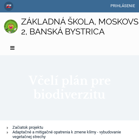
PRIHLÁSENIE
ZÁKLADNÁ ŠKOLA, MOSKOVS
2, BANSKÁ BYSTRICA
Včelí plán pre
biodiverzitu
Včelí
Začiatok projektu
Adaptačné a mitigačné opatrenia k zmene klímy - vybudovanie
plán
vegetačnej strechy