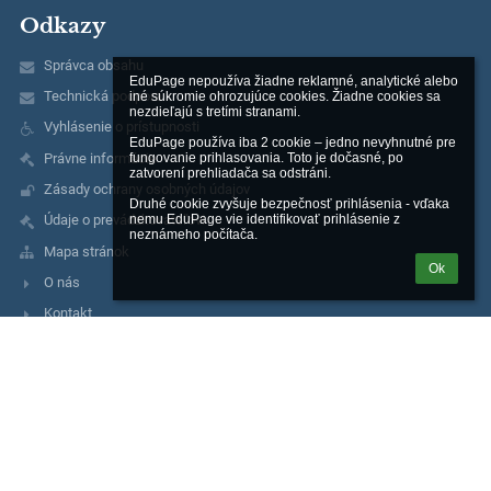
Odkazy
Správca obsahu
EduPage nepoužíva žiadne reklamné, analytické alebo 
Technická podpora
iné súkromie ohrozujúce cookies. Žiadne cookies sa 
nezdieľajú s tretími stranami.

Vyhlásenie o prístupnosti
EduPage používa iba 2 cookie – jedno nevyhnutné pre 
Právne informácie
fungovanie prihlasovania. Toto je dočasné, po 
zatvorení prehliadača sa odstráni.

Zásady ochrany osobných údajov
Druhé cookie zvyšuje bezpečnosť prihlásenia - vďaka 
nemu EduPage vie identifikovať prihlásenie z 
Údaje o prevádzkovateľovi
neznámeho počítača.
Mapa stránok
Ok
O nás
Kontakt
Kontakty
Základná škola, Moskovská 2, Banská Bystrica
riaditel@zsmosbb.sk
356 777 08
2020982040