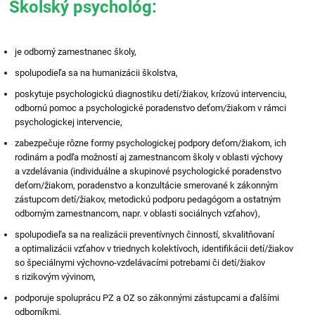
Školský psychológ:
je odborný zamestnanec školy,
spolupodieľa sa na humanizácii školstva,
poskytuje psychologickú diagnostiku detí/žiakov, krízovú intervenciu,
odbornú pomoc a psychologické poradenstvo deťom/žiakom v rámci
psychologickej intervencie,
zabezpečuje rôzne formy psychologickej podpory deťom/žiakom, ich
rodinám a podľa možností aj zamestnancom školy v oblasti výchovy
a vzdelávania (individuálne a skupinové psychologické poradenstvo
deťom/žiakom, poradenstvo a konzultácie smerované k zákonným
zástupcom detí/žiakov, metodickú podporu pedagógom a ostatným
odborným zamestnancom, napr. v oblasti sociálnych vzťahov),
spolupodieľa sa na realizácii preventívnych činností, skvalitňovaní
a optimalizácii vzťahov v triednych kolektívoch, identifikácii detí/žiakov
so špeciálnymi výchovno-vzdelávacími potrebami či detí/žiakov
s rizikovým vývinom,
podporuje spoluprácu PZ a OZ so zákonnými zástupcami a ďalšími
odborníkmi,