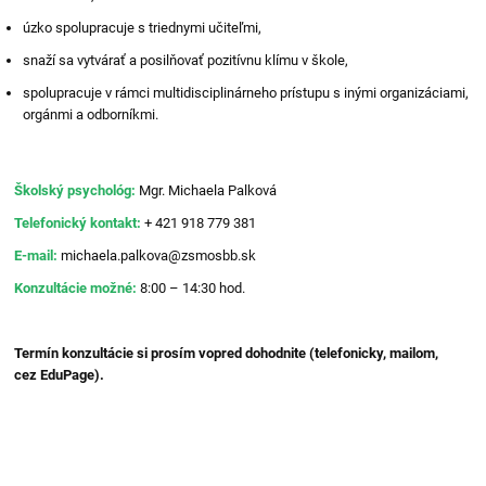
úzko spolupracuje s triednymi učiteľmi,
snaží sa vytvárať a posilňovať pozitívnu klímu v škole,
spolupracuje v rámci multidisciplinárneho prístupu s inými organizáciami,
orgánmi a odborníkmi.
Školský psychológ:
Mgr. Michaela Palková
Telefonický kontakt:
+ 421 918 779 381
E-mail:
michaela.palkova@zsmosbb.sk
Konzultácie možné:
8:00 – 14:30 hod.
Termín konzultácie si prosím vopred dohodnite (telefonicky, mailom,
cez EduPage).