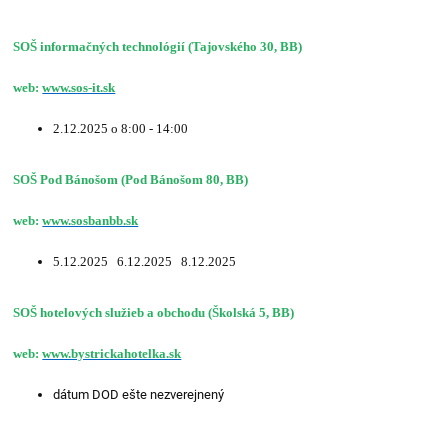
SOŠ informačných technológií (Tajovského 30, BB)
web:
www.sos-it.sk
2.12.2025 o 8:00 - 14:00
SOŠ Pod Bánošom (Pod Bánošom 80, BB)
web:
www.sosbanbb.sk
5.12.2025 6.12.2025 8.12.2025
SOŠ hotelových služieb a obchodu (Školská 5, BB)
web:
www.bystrickahotelka.sk
dátum DOD ešte nezverejnený