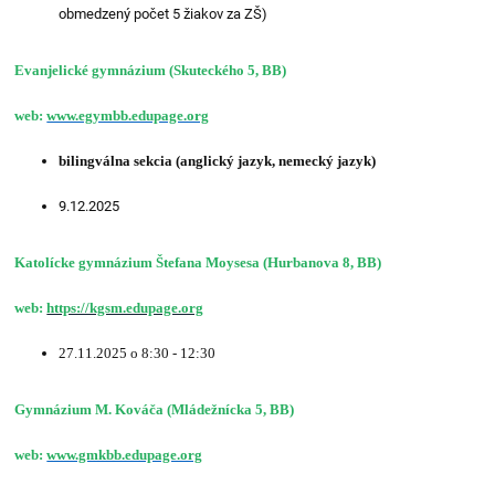
obmedzený počet 5 žiakov za ZŠ)
Evanjelické gymnázium (Skuteckého 5, BB)
web:
www.egymbb.edupage.org
bilingválna sekcia (anglický jazyk, nemecký jazyk)
9.12.2025
Katolícke gymnázium Štefana Moysesa (Hurbanova 8, BB)
web:
https://kgsm.edupage.org
27.11.2025 o 8:30 - 12:30
Gymnázium M. Kováča (Mládežnícka 5, BB)
web:
www.gmkbb.edupage.org