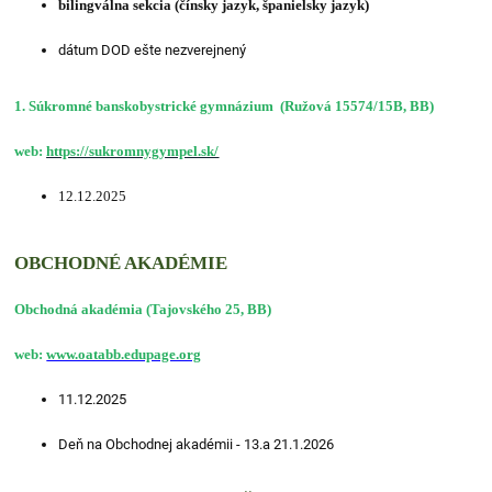
bilingválna sekcia (čínsky jazyk, španielsky jazyk)
dátum DOD ešte nezverejnený
1. Súkromné banskobystrické gymnázium (Ružová 15574/15B, BB)
web:
https://sukromnygympel.sk/
12.12.2025
OBCHODNÉ AKADÉMIE
Obchodná akadémia (Tajovského 25, BB)
web:
www.oatabb.edupage.org
11.12.2025
Deň na Obchodnej akadémii - 13.a 21.1.2026