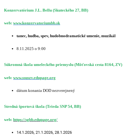
Konzervatórium J.L. Bellu (Skuteckého 27, BB)
web:
www.konzervatoriumbb.sk
tanec,
hudba, spev, hudobnodramatické umenie, muzikál
8.11.2025 o 9:00
Súkromná škola umeleckého priemyslu (Môťovská cesta 8164, ZV)
web:
www.ssuszv.edupage.org
dátum konania DOD nezverejnený
Stredná športová škola (Trieda SNP 54, BB)
web:
https://sgbb.edupage.org/
14.1.2026, 21.1.2026, 28.1.2026