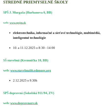
STREDNÉ PRIEMYSELNÉ ŠKOLY
SPŠ J. Murgaša (Hurbanova 6, BB)
web:
www.spsjm.sk
elektrotechnika, informačné a sieťové technológie, multimédiá,
inteligentné technológie
10. a 11.12.2025 o 8:30 - 14:00
SŠ stavebná (Kremnička 10, BB)
web:
www.stavebnabb.edupage.org
2.12.2025 o 9.30h
SPŠ dopravná (Sokolská 911/94, ZV)
web:
www.dopravnazv.sk