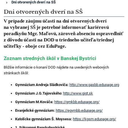
Dni otvorených dverí na SŠ
kariérové
poradenstvo
Dni otvorených dverí na SŠ
V prípade záujmu účasti na dni otvorených dverí
na vybranej SŠ je potrebné informovať kariérovú
poradkyňu Mgr. Maľovú, zároveň absenciu ospravedlniť
z dôvodu účasti na DOD u triedneho učiteľa/triednej
učiteľky - oboje cez EduPage.
Zoznam stredných škôl v Banskej Bystrici
Bližšie informácie o konaní DOD nájdete na uvedených webových
stránkach škôl:
Gymnázium Andreja Sládkoviča:
http://www.gasbb.edupage.org
Gymnázium J.G.Tajovského
:
http://www.gjgt.sk
Gymnázium M.Kováča:
https://gmkbb.edupage.org/
Evanjelické gymnázium:
https://egymbb.edupage.org/
Katolícke gymnázium Š. Moysesa:
https://kgsm.edupage.org/
1. Súkromné Banskobystrické