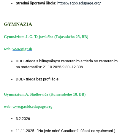
Stredná športová škola:
https://sgbb.edupage.org/
GYMNÁZIÁ
Gymnázium J. G. Tajovského (Tajovského 25, BB)
web:
www.gjgt.sk
DOD -trieda s bilingválnym zameraním a trieda so zameraním
na matematiku: 21.10.2025-9.30.-12.30h
DOD- trieda bez profilácie:
Gymnázium A. Sládkoviča (Komenského 18, BB)
web:
www.gasbb.edupage.org
3.2.2026
11.11.2025 - "Na jede ndeň Gasákom"- účasť na vyučovaní (