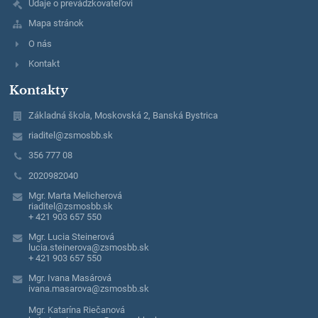
Údaje o prevádzkovateľovi
Mapa stránok
O nás
Kontakt
Kontakty
Základná škola, Moskovská 2, Banská Bystrica
riaditel@zsmosbb.sk
356 777 08
2020982040
Mgr. Marta Melicherová
riaditel@zsmosbb.sk
+ 421 903 657 550
Mgr. Lucia Steinerová
lucia.steinerova@zsmosbb.sk
+ 421 903 657 550
Mgr. Ivana Masárová
ivana.masarova@zsmosbb.sk
Mgr. Katarína Riečanová