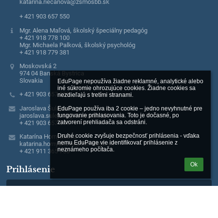
katarina.riecanova@zsmosbb.sk
+ 421 903 657 550
Mgr. Alena Maľová, školský špeciálny pedagóg
+ 421 918 778 100
Mgr. Michaela Palková, školský psychológ
+ 421 918 779 381
Moskovská 2
974 04 Banská Bystrica
Slovakia
EduPage nepoužíva žiadne reklamné, analytické alebo 
iné súkromie ohrozujúce cookies. Žiadne cookies sa 
+ 421 903 657 550
nezdieľajú s tretími stranami.

Jaroslava Šulejová
EduPage používa iba 2 cookie – jedno nevyhnutné pre 
jaroslava.sulejova@zsmosbb.sk
fungovanie prihlasovania. Toto je dočasné, po 
zatvorení prehliadača sa odstráni.

+ 421 903 657 550
Druhé cookie zvyšuje bezpečnosť prihlásenia - vďaka 
Katarína Hornyaková
nemu EduPage vie identifikovať prihlásenie z 
katarina.hornyakova@zsmosbb.sk
neznámeho počítača.
+ 421 911 365 755
Ok
Prihlásenie
Prihlásiť sa cez EduPage účet
Neviem prihlasovacie meno alebo heslo