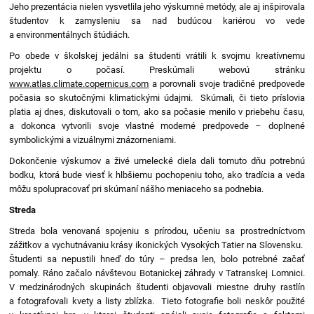
Jeho prezentácia nielen vysvetlila jeho výskumné metódy, ale aj inšpirovala
študentov k zamysleniu sa nad budúcou kariérou vo vede
a environmentálnych štúdiách.
Po obede v školskej jedálni sa študenti vrátili k svojmu kreatívnemu
projektu o počasí. Preskúmali webovú stránku
www.atlas.climate.copernicus.com
a porovnali svoje tradičné predpovede
počasia so skutočnými klimatickými údajmi. Skúmali, či tieto príslovia
platia aj dnes, diskutovali o tom, ako sa počasie menilo v priebehu času,
a dokonca vytvorili svoje vlastné moderné predpovede – doplnené
symbolickými a vizuálnymi znázorneniami.
Dokončenie výskumov a živé umelecké diela dali tomuto dňu potrebnú
bodku, ktorá bude viesť k hlbšiemu pochopeniu toho, ako tradícia a veda
môžu spolupracovať pri skúmaní nášho meniaceho sa podnebia.
Streda
Streda bola venovaná spojeniu s prírodou, učeniu sa prostredníctvom
zážitkov a vychutnávaniu krásy ikonických Vysokých Tatier na Slovensku.
Študenti sa nepustili hneď do túry – predsa len, bolo potrebné začať
pomaly. Ráno začalo návštevou Botanickej záhrady v Tatranskej Lomnici.
V medzinárodných skupinách študenti objavovali miestne druhy rastlín
a fotografovali kvety a listy zblízka. Tieto fotografie boli neskôr použité