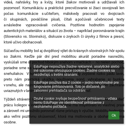
videá, nahrávky, hry a kvízy, ktoré žiakov motivovali a udržiavali ich
pozornosť. Komunikáciu a praktické precvičovanie si žiaci osvojovali len
počas komunikácie s učiteľom, málokedy pracovali vo dvojiciach
či skupinách, poväčšine písali, čítali a počúvali učebnicové texty
a následne vypracovávali cvičenia. Pozitívne hodnotím zapojenie
autentických materiálov a situácií zo života – napríklad porovnávanie krajín
(Slovensko vs. Slovinsko), diskusie o zvykoch či úryvky z filmov a piesní,
ktoré učivo obohacovali.
Súčasťou mobility bol aj dvojdňový výlet do krásnych slovinských hôr spolu
so žiakmi. Keďže pár dní pred mobilitou akurát poriadne nasnežilo,
vyskúšali sme si pochod hlbokým snehom v mačkách – no nielen pochod,
EduPage nepoužíva žiadne reklamné, analytické alebo 
poriadne sme sa v snehu vybláznili, vyguľovali a postavili medzinárodných
iné súkromie ohrozujúce cookies. Žiadne cookies sa 
snehuliakov. V horách je v jarnom období vždy zvýšené riziko pádu lavín,
nezdieľajú s tretími stranami.

preto nám praktická ukážka používania sond, vyhrabanie si bunkra
EduPage používa iba 2 cookie – jedno nevyhnutné pre 
v snehu, ale najmä efektivita používania nástrojov v snehu pri záchrane
fungovanie prihlasovania. Toto je dočasné, po 
uviaznutých v lavíne, pripadala ako výborná skúsenosť.
zatvorení prehliadača sa odstráni.

Druhé cookie zvyšuje bezpečnosť prihlásenia - vďaka 
Týždeň strávený na škole v Slovinsku bol pre mňa veľmi prínosný. Vidieť
nemu EduPage vie identifikovať prihlásenie z 
prácu kolegov v inom školskom systéme ma inšpirovalo vo vlastnej praxi
neznámeho počítača.
a zároveň mi umožnilo porovnať rôzne prístupy k výučbe. Mobilitu hodnotím
Ok
ako veľmi pozitívnu skúsenosť, ktorá ma motivovala a obohatila najmä
osobne.