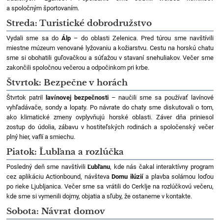
a spoločným športovaním.
Streda: Turistické dobrodružstvo
Vydali sme sa do
Á
lp
– do oblasti Zelenica. Pred túrou sme navštívili
miestne múzeum venované lyžovaniu a kožiarstvu. Cestu na horskú chatu
sme si obohatili guľovačkou a súťažou v stavaní snehuliakov. Večer sme
zakončili spoločnou večerou a odpočinkom pri krbe.
Štvrtok: Bezpečne v horách
Štvrtok patril
lavínovej bezpečnosti
– naučili sme sa používať lavínové
vyhľadávače, sondy a lopaty. Po návrate do chaty sme diskutovali o tom,
ako klimatické zmeny ovplyvňujú horské oblasti. Záver dňa priniesol
zostup do údolia, zábavu v hostiteľských rodinách a spoločenský večer
plný hier, vaflí a smiechu.
Piatok: Ľubľana a rozlúčka
Posledný deň sme navštívili
Ľubľanu
, kde nás čakal interaktívny program
cez aplikáciu Actionbound, návšteva
Domu ilúzií
a plavba solárnou loďou
po rieke Ljubljanica. Večer sme sa vrátili do Cerklje na rozlúčkovú večeru,
kde sme si vymenili dojmy, objatia a sľuby, že ostaneme v kontakte.
Sobota: Návrat domov