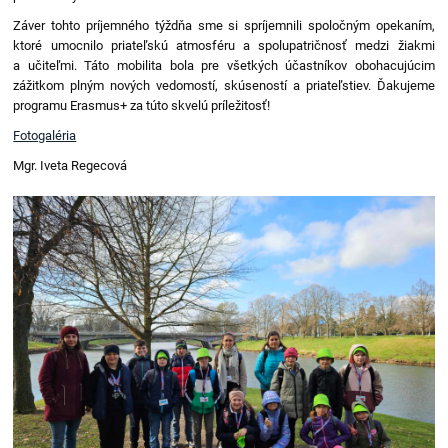
Záver tohto príjemného týždňa sme si spríjemnili spoločným opekaním,
ktoré umocnilo priateľskú atmosféru a spolupatričnosť medzi žiakmi
a učiteľmi. Táto mobilita bola pre všetkých účastníkov obohacujúcim
zážitkom plným nových vedomostí, skúseností a priateľstiev. Ďakujeme
programu Erasmus+ za túto skvelú príležitosť!
Fotogaléria
Mgr. Iveta Regecová