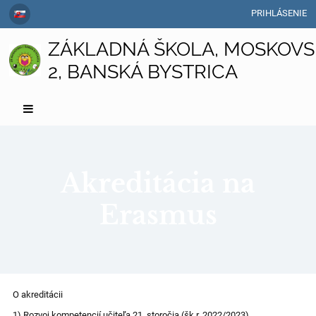
PRIHLÁSENIE
ZÁKLADNÁ ŠKOLA, MOSKOVS
2, BANSKÁ BYSTRICA
Akreditácia na
Erasmus
Akreditácia
O akreditácii
na
1) Rozvoj kompetencií učiteľa 21. storočia (šk.r. 2022/2023)