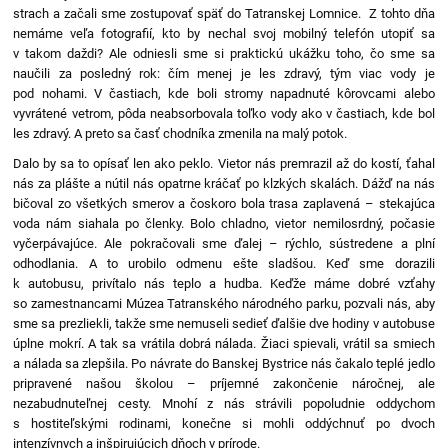
strach a začali sme zostupovať späť do Tatranskej Lomnice. Z tohto dňa
nemáme veľa fotografií, kto by nechal svoj mobilný telefón utopiť sa
v takom daždi? Ale odniesli sme si praktickú ukážku toho, čo sme sa
naučili za posledný rok: čím menej je les zdravý, tým viac vody je
pod nohami. V častiach, kde boli stromy napadnuté kôrovcami alebo
vyvrátené vetrom, pôda neabsorbovala toľko vody ako v častiach, kde bol
les zdravý. A preto sa časť chodníka zmenila na malý potok.
Dalo by sa to opísať len ako peklo. Vietor nás premrazil až do kostí, ťahal
nás za plášte a nútil nás opatrne kráčať po klzkých skalách. Dážď na nás
bičoval zo všetkých smerov a čoskoro bola trasa zaplavená – stekajúca
voda nám siahala po členky. Bolo chladno, vietor nemilosrdný, počasie
vyčerpávajúce. Ale pokračovali sme ďalej – rýchlo, sústredene a plní
odhodlania. A to urobilo odmenu ešte sladšou. Keď sme dorazili
k autobusu, privítalo nás teplo a hudba. Keďže máme dobré vzťahy
so zamestnancami Múzea Tatranského národného parku, pozvali nás, aby
sme sa prezliekli, takže sme nemuseli sedieť ďalšie dve hodiny v autobuse
úplne mokrí. A tak sa vrátila dobrá nálada. Žiaci spievali, vrátil sa smiech
a nálada sa zlepšila. Po návrate do Banskej Bystrice nás čakalo teplé jedlo
pripravené našou školou – príjemné zakončenie náročnej, ale
nezabudnuteľnej cesty. Mnohí z nás strávili popoludnie oddychom
s hostiteľskými rodinami, konečne si mohli oddýchnuť po dvoch
intenzívnych a inšpirujúcich dňoch v prírode.