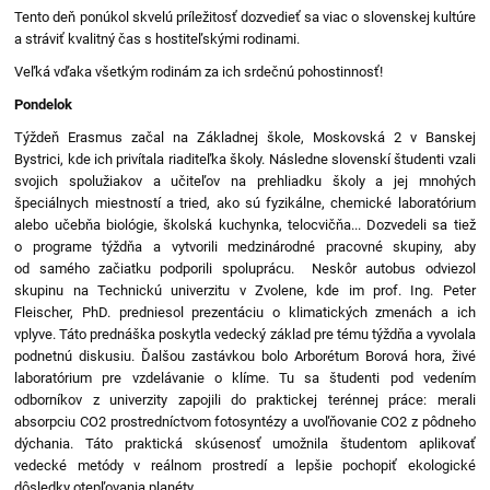
Tento deň ponúkol skvelú príležitosť dozvedieť sa viac o slovenskej kultúre
a stráviť kvalitný čas s hostiteľskými rodinami.
Veľká vďaka všetkým rodinám za ich srdečnú pohostinnosť!
Pondelok
Týždeň Erasmus začal na Základnej škole, Moskovská 2 v Banskej
Bystrici, kde ich privítala riaditeľka školy. Následne slovenskí študenti vzali
svojich spolužiakov a učiteľov na prehliadku školy a jej mnohých
špeciálnych miestností a tried, ako sú fyzikálne, chemické laboratórium
alebo učebňa biológie, školská kuchynka, telocvičňa... Dozvedeli sa tiež
o programe týždňa a vytvorili medzinárodné pracovné skupiny, aby
od samého začiatku podporili spoluprácu. Neskôr autobus odviezol
skupinu na Technickú univerzitu v Zvolene, kde im prof. Ing. Peter
Fleischer, PhD. predniesol prezentáciu o klimatických zmenách a ich
vplyve. Táto prednáška poskytla vedecký základ pre tému týždňa a vyvolala
podnetnú diskusiu. Ďalšou zastávkou bolo Arborétum Borová hora, živé
laboratórium pre vzdelávanie o klíme. Tu sa študenti pod vedením
odborníkov z univerzity zapojili do praktickej terénnej práce: merali
absorpciu CO2 prostredníctvom fotosyntézy a uvoľňovanie CO2 z pôdneho
dýchania. Táto praktická skúsenosť umožnila študentom aplikovať
vedecké metódy v reálnom prostredí a lepšie pochopiť ekologické
dôsledky otepľovania planéty.