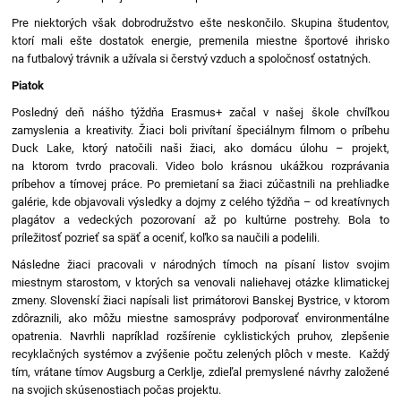
Pre niektorých však dobrodružstvo ešte neskončilo. Skupina študentov,
ktorí mali ešte dostatok energie, premenila miestne športové ihrisko
na futbalový trávnik a užívala si čerstvý vzduch a spoločnosť ostatných.
Piatok
Posledný deň nášho týždňa Erasmus+ začal v našej škole chvíľkou
zamyslenia a kreativity. Žiaci boli privítaní špeciálnym filmom o príbehu
Duck Lake, ktorý natočili naši žiaci, ako domácu úlohu – projekt,
na ktorom tvrdo pracovali. Video bolo krásnou ukážkou rozprávania
príbehov a tímovej práce. Po premietaní sa žiaci zúčastnili na prehliadke
galérie, kde objavovali výsledky a dojmy z celého týždňa – od kreatívnych
plagátov a vedeckých pozorovaní až po kultúrne postrehy. Bola to
príležitosť pozrieť sa späť a oceniť, koľko sa naučili a podelili.
Následne žiaci pracovali v národných tímoch na písaní listov svojim
miestnym starostom, v ktorých sa venovali naliehavej otázke klimatickej
zmeny. Slovenskí žiaci napísali list primátorovi Banskej Bystrice, v ktorom
zdôraznili, ako môžu miestne samosprávy podporovať environmentálne
opatrenia. Navrhli napríklad rozšírenie cyklistických pruhov, zlepšenie
recyklačných systémov a zvýšenie počtu zelených plôch v meste. Každý
tím, vrátane tímov Augsburg a Cerklje, zdieľal premyslené návrhy založené
na svojich skúsenostiach počas projektu.