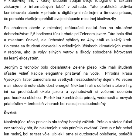
v kreatívnej hre, v ktorej študenti spájali svoje fotografie s faktami
získanými z informačných tabúľ v záhrade. Táto praktická aktivita
kombinovala učenie v prírode s digitálnymi nástrojmi a tímovou prácou,
čo pomohlo všetkým prehĺbiť svoje chápanie miestnej biodiverzity.
Po chutnom obede v miestnej reštaurácii nastal čas na skutočné
dobrodružstvo: 2,5-hodinovú túru k chate pri Zelenom jazere. Túra bola dlhá
a miestami únavná, ale úchvatné výhľady na Alpy stáli za každý krok.
Po ceste sa študenti dozvedeli o viditeľných účinkoch klimatických zmien
v regióne, ako je vplyv silných vetrov a škody spôsobené kôrovcami
na lesný ekosystém.
Jedným z vrcholov bolo dosiahnutie Zelené pleso, kde mali študenti
šťastie vidieť kačice elegantne pristávať na vode. Prírodná krása
Vysokých Tatier zanechala na všetkých nezabudnuteľný dojem. Po večeri
mali študenti ešte stále dosť energie! Niektorí hrali s učiteľmi stolové hry,
iní sa prechádzali okolo jazera a vychutnávali si večernú scenériu
pod horskou oblohou. Perfektná kombinácia prírody, vedomostí a nových
priateľstiev – tento deň v horách bol naozaj nezabudnuteľný.
Štvrtok
Nasledujúce ráno prinieslo skutočný horský zážitok. Pršalo a vietor fúkal
cez vrcholky hôr, čo niektorých z nás prinútilo zaváhať. Zostup z hôr nebol
len mokrý, bol to test vôle. Obliekli sme si outdoorové oblečenie, potlačili