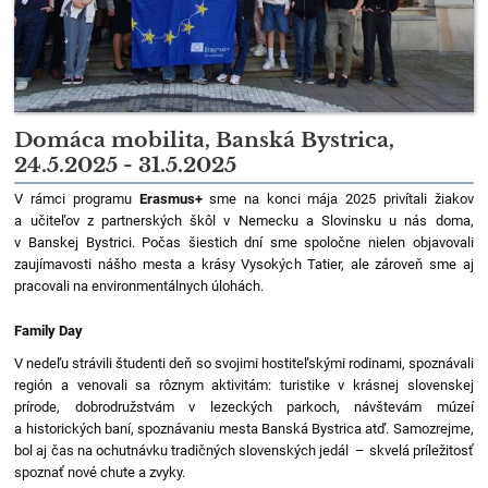
Domáca mobilita, Banská Bystrica,
24.5.2025 - 31.5.2025
V rámci programu
Erasmus+
sme na konci mája 2025 privítali žiakov
a učiteľov z partnerských škôl v Nemecku a Slovinsku u nás doma,
v Banskej Bystrici. Počas šiestich dní sme spoločne nielen objavovali
zaujímavosti nášho mesta a krásy Vysokých Tatier, ale zároveň sme aj
pracovali na environmentálnych úlohách.
Family Day
V nedeľu strávili študenti deň so svojimi hostiteľskými rodinami, spoznávali
región a venovali sa rôznym aktivitám: turistike v krásnej slovenskej
prírode, dobrodružstvám v lezeckých parkoch, návštevám múzeí
a historických baní, spoznávaniu mesta Banská Bystrica atď. Samozrejme,
bol aj čas na ochutnávku tradičných slovenských jedál – skvelá príležitosť
spoznať nové chute a zvyky.