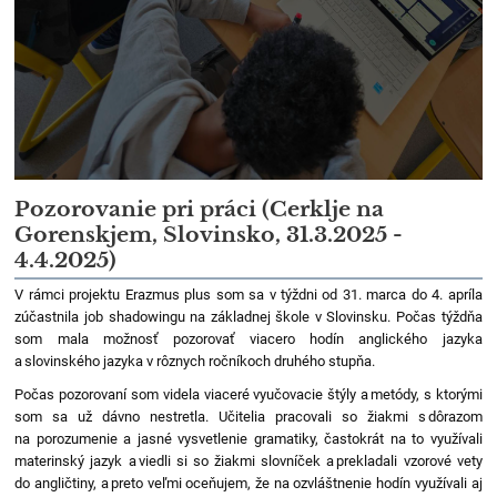
Pozorovanie pri práci (Cerklje na
Gorenskjem, Slovinsko, 31.3.2025 -
4.4.2025)
V rámci projektu Erazmus plus som sa v týždni od 31. marca do 4. apríla
zúčastnila job shadowingu na základnej škole v Slovinsku. Počas týždňa
som mala možnosť pozorovať viacero hodín anglického jazyka
a slovinského jazyka v rôznych ročníkoch druhého stupňa.
Počas pozorovaní som videla viaceré vyučovacie štýly a metódy, s ktorými
som sa už dávno nestretla. Učitelia pracovali so žiakmi s dôrazom
na porozumenie a jasné vysvetlenie gramatiky, častokrát na to využívali
materinský jazyk a viedli si so žiakmi slovníček a prekladali vzorové vety
do angličtiny, a preto veľmi oceňujem, že na ozvláštnenie hodín využívali aj