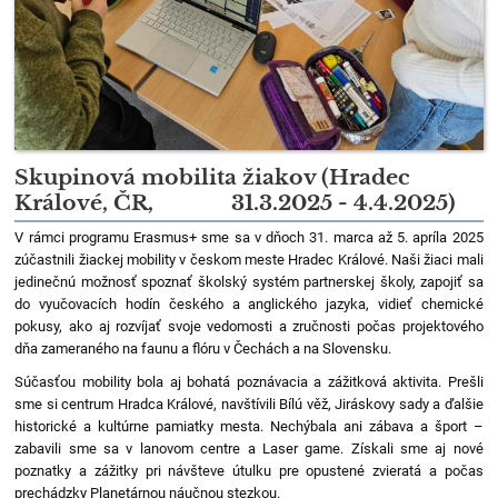
Skupinová mobilita žiakov (Hradec
Králové, ČR, 31.3.2025 - 4.4.2025)
V rámci programu Erasmus+ sme sa v dňoch 31. marca až 5. apríla 2025
zúčastnili žiackej mobility v českom meste Hradec Králové. Naši žiaci mali
jedinečnú možnosť spoznať školský systém partnerskej školy, zapojiť sa
do vyučovacích hodín českého a anglického jazyka, vidieť chemické
pokusy, ako aj rozvíjať svoje vedomosti a zručnosti počas projektového
dňa zameraného na faunu a flóru v Čechách a na Slovensku.
Súčasťou mobility bola aj bohatá poznávacia a zážitková aktivita. Prešli
sme si centrum Hradca Králové, navštívili Bílú věž, Jiráskovy sady a ďalšie
historické a kultúrne pamiatky mesta. Nechýbala ani zábava a šport –
zabavili sme sa v lanovom centre a Laser game. Získali sme aj nové
poznatky a zážitky pri návšteve útulku pre opustené zvieratá a počas
prechádzky Planetárnou náučnou stezkou.