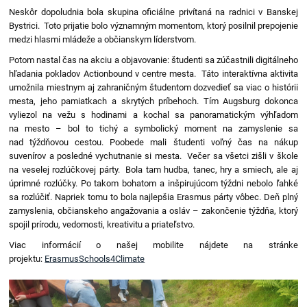
Neskôr dopoludnia bola skupina oficiálne privítaná na radnici v Banskej
Bystrici. Toto prijatie bolo významným momentom, ktorý posilnil prepojenie
medzi hlasmi mládeže a občianskym líderstvom.
Potom nastal čas na akciu a objavovanie: študenti sa zúčastnili digitálneho
hľadania pokladov Actionbound v centre mesta. Táto interaktívna aktivita
umožnila miestnym aj zahraničným študentom dozvedieť sa viac o histórii
mesta, jeho pamiatkach a skrytých príbehoch. Tím Augsburg dokonca
vyliezol na vežu s hodinami a kochal sa panoramatickým výhľadom
na mesto – bol to tichý a symbolický moment na zamyslenie sa
nad týždňovou cestou. Poobede mali študenti voľný čas na nákup
suvenírov a posledné vychutnanie si mesta. Večer sa všetci zišli v škole
na veselej rozlúčkovej párty. Bola tam hudba, tanec, hry a smiech, ale aj
úprimné rozlúčky. Po takom bohatom a inšpirujúcom týždni nebolo ľahké
sa rozlúčiť. Napriek tomu to bola najlepšia Erasmus párty vôbec. Deň plný
zamyslenia, občianskeho angažovania a osláv – zakončenie týždňa, ktorý
spojil prírodu, vedomosti, kreativitu a priateľstvo.
Viac informácií o našej mobilite nájdete na stránke
projektu:
ErasmusSchools4Climate