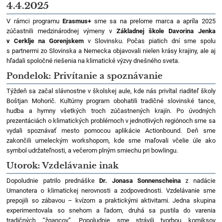
4.4.2025
V rámci programu
Erasmus+
sme sa na prelome marca a apríla 2025
zúčastnili medzinárodnej výmeny v
Základnej škole Davorina Jenka
v Cerklje na Gorenjskem
v Slovinsku. Počas piatich dní sme spolu
s partnermi zo Slovinska a Nemecka objavovali nielen krásy krajiny, ale aj
hľadali spoločné riešenia na klimatické výzvy dnešného sveta.
Pondelok: Privítanie a spoznávanie
Týždeň sa začal slávnostne v školskej aule, kde nás privítal riaditeľ školy
Boštjan Mohorič. Kultúrny program obohatili tradičné slovinské tance,
hudba a hymny všetkých troch zúčastnených krajín. Po úvodných
prezentáciách o klimatických problémoch v jednotlivých regiónoch sme sa
vydali spoznávať mesto pomocou aplikácie Actionbound. Deň sme
zakončili umeleckým workshopom, kde sme maľovali včelie úle ako
symbol udržateľnosti, a večerom plným smiechu pri bowlingu.
Utorok: Vzdelávanie inak
Dopoludnie patrilo prednáške
Dr. Jonasa Sonnenscheina
z nadácie
Umanotera o klimatickej nerovnosti a zodpovednosti. Vzdelávanie sme
prepojili so zábavou – kvízom a praktickými aktivitami. Jedna skupina
experimentovala so snehom a ľadom, druhá sa pustila do varenia
tradičných “žgancov”. Popoludnie sme strávili tvorbou komiksov