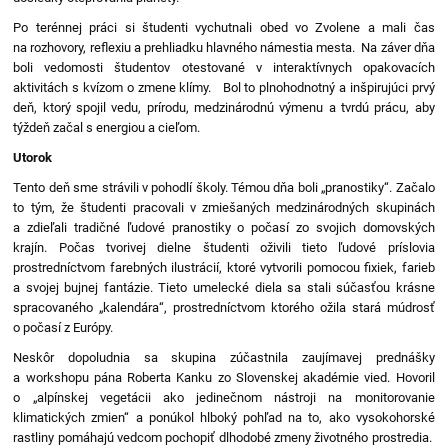
Po terénnej práci si študenti vychutnali obed vo Zvolene a mali čas
na rozhovory, reflexiu a prehliadku hlavného námestia mesta. Na záver dňa
boli vedomosti študentov otestované v interaktívnych opakovacích
aktivitách s kvízom o zmene klímy. Bol to plnohodnotný a inšpirujúci prvý
deň, ktorý spojil vedu, prírodu, medzinárodnú výmenu a tvrdú prácu, aby
týždeň začal s energiou a cieľom.
Utorok
Tento deň sme strávili v pohodlí školy. Témou dňa boli „pranostiky“. Začalo
to tým, že študenti pracovali v zmiešaných medzinárodných skupinách
a zdieľali tradičné ľudové pranostiky o počasí zo svojich domovských
krajín. Počas tvorivej dielne študenti oživili tieto ľudové príslovia
prostredníctvom farebných ilustrácií, ktoré vytvorili pomocou fixiek, farieb
a svojej bujnej fantázie. Tieto umelecké diela sa stali súčasťou krásne
spracovaného „kalendára“, prostredníctvom ktorého ožila stará múdrosť
o počasí z Európy.
Neskôr dopoludnia sa skupina zúčastnila zaujímavej prednášky
a workshopu pána Roberta Kanku zo Slovenskej akadémie vied. Hovoril
o „alpínskej vegetácii ako jedinečnom nástroji na monitorovanie
klimatických zmien“ a ponúkol hlboký pohľad na to, ako vysokohorské
rastliny pomáhajú vedcom pochopiť dlhodobé zmeny životného prostredia.