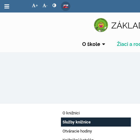
+
-
ZÁKLA
O škole
Žiaci a ro
Školská
O knižnici
knižnica
Služby knižnice
Otváracie hodiny