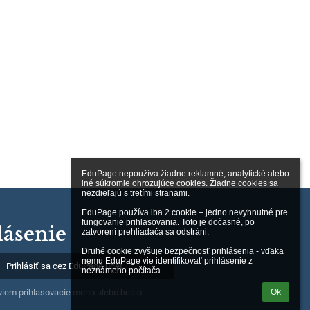
EduPage nepoužíva žiadne reklamné, analytické alebo 
iné súkromie ohrozujúce cookies. Žiadne cookies sa 
nezdieľajú s tretími stranami.

EduPage používa iba 2 cookie – jedno nevyhnutné pre 
fungovanie prihlasovania. Toto je dočasné, po 
lásenie
zatvorení prehliadača sa odstráni.

Druhé cookie zvyšuje bezpečnosť prihlásenia - vďaka 
nemu EduPage vie identifikovať prihlásenie z 
Prihlásiť sa cez EduPage účet
neznámeho počítača.
Ok
iem prihlasovacie meno alebo heslo