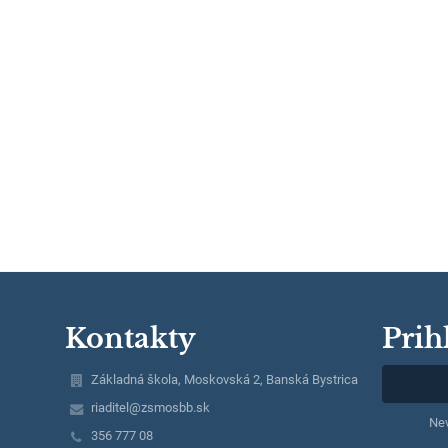
Kontakty
Prih
Základná škola, Moskovská 2, Banská Bystrica
riaditel@zsmosbb.sk
Nev
356 777 08