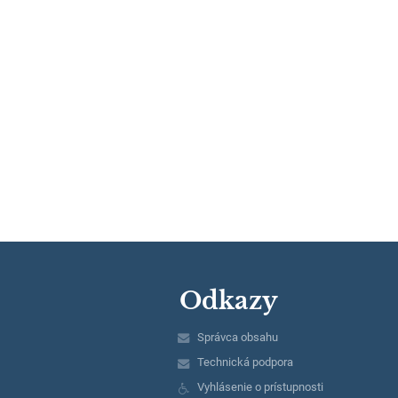
Odkazy
Správca obsahu
Technická podpora
Vyhlásenie o prístupnosti