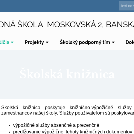
DNÁ ŠKOLA, MOSKOVSKÁ 2, BANSK
dičia
Projekty
Školský podporný tím
Do
Školská knižnica
Školská knižnica poskytuje knižnično-výpožičné služby
zamestnancov našej školy. Služby používateľom sú poskytova
výpožičné služby absenčné a prezenčné
predlžovanie výpožičnej lehoty knižničných dokumentov