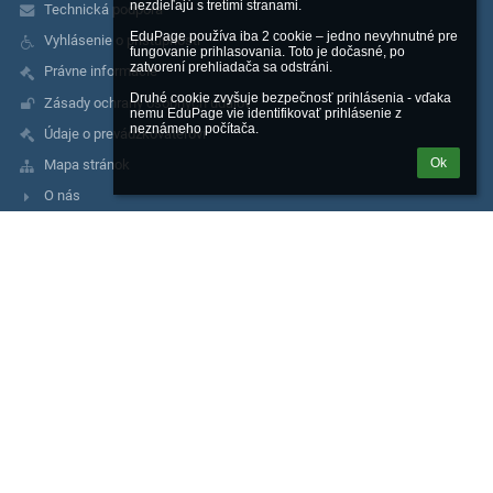
nezdieľajú s tretími stranami.

Technická podpora
EduPage používa iba 2 cookie – jedno nevyhnutné pre 
Vyhlásenie o prístupnosti
fungovanie prihlasovania. Toto je dočasné, po 
zatvorení prehliadača sa odstráni.

Právne informácie
Druhé cookie zvyšuje bezpečnosť prihlásenia - vďaka 
Zásady ochrany osobných údajov
nemu EduPage vie identifikovať prihlásenie z 
neznámeho počítača.
Údaje o prevádzkovateľovi
Ok
Mapa stránok
O nás
Kontakt
Kontakty
Základná škola, Moskovská 2, Banská Bystrica
riaditel@zsmosbb.sk
356 777 08
2020982040
Mgr. Marta Melicherová
riaditel@zsmosbb.sk
+ 421 903 657 550