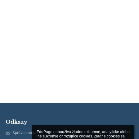
Odkazy
EduPage nepoužíva žiadne reklamné, analytické alebo 
Správca obsahu
iné súkromie ohrozujúce cookies. Žiadne cookies sa 