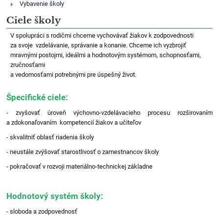
Vybavenie školy
Ciele školy
V spolupráci s rodičmi chceme vychovávať žiakov k zodpovednosti
za svoje vzdelávanie, správanie a konanie. Chceme ich vyzbrojiť
mravnými postojmi, ideálmi a hodnotovým systémom, schopnosťami,
zručnosťami
a vedomosťami potrebnými pre úspešný život.
Špecifické ciele:
-
zvyšovať úroveň výchovno-vzdelávacieho procesu rozširovaním
a zdokonaľovaním kompetencií žiakov
a učiteľov
- skvalitniť oblasť riadenia školy
- neustále zvýšovať starostlivosť o zamestnancov školy
- pokračovať v rozvoji materiálno-technickej základne
Hodnotový systém školy:
- sloboda a zodpovednosť