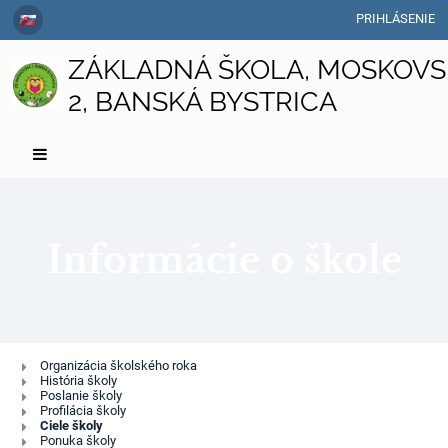
PRIHLÁSENIE
ZÁKLADNÁ ŠKOLA, MOSKOVS
2, BANSKÁ BYSTRICA
Informácie o škole
Informácie
Organizácia školského roka
História školy
o
Poslanie školy
Profilácia školy
škole
Ciele školy
Ponuka školy