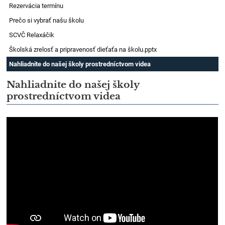
Rezervácia termínu
Prečo si vybrať našu školu
SCVČ Relaxáčik
Školská zrelosť a pripravenosť dieťaťa na školu.pptx
Nahliadnite do našej školy prostredníctvom videa
Nahliadnite do našej školy
prostredníctvom videa