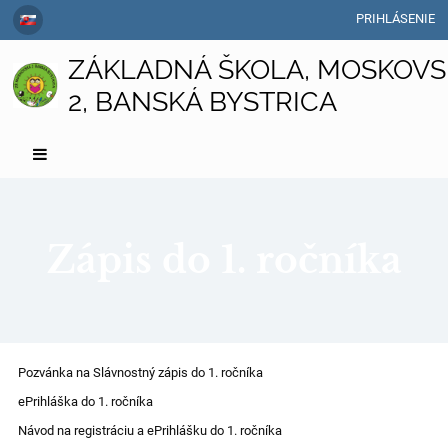
PRIHLÁSENIE
ZÁKLADNÁ ŠKOLA, MOSKOVS
2, BANSKÁ BYSTRICA
Zápis do 1. ročníka
Zápis
Pozvánka na Slávnostný zápis do 1. ročníka
do
ePrihláška do 1. ročníka
1.
Návod na registráciu a ePrihlášku do 1. ročníka
ročníka