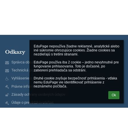
EduPage nepoužíva žiadne reklamné, analytické alebo 
iné súkromie ohrozujúce cookies. Žiadne cookies sa 
Odkazy
nezdieľajú s tretími stranami.

Správca obsahu
EduPage používa iba 2 cookie – jedno nevyhnutné pre 
fungovanie prihlasovania. Toto je dočasné, po 
Technická podpora
zatvorení prehliadača sa odstráni.

Vyhlásenie o prístupnosti
Druhé cookie zvyšuje bezpečnosť prihlásenia - vďaka 
nemu EduPage vie identifikovať prihlásenie z 
Právne informácie
neznámeho počítača.
Zásady ochrany osobných údajov
Ok
Údaje o prevádzkovateľovi
Mapa stránok
O nás
Kontakt