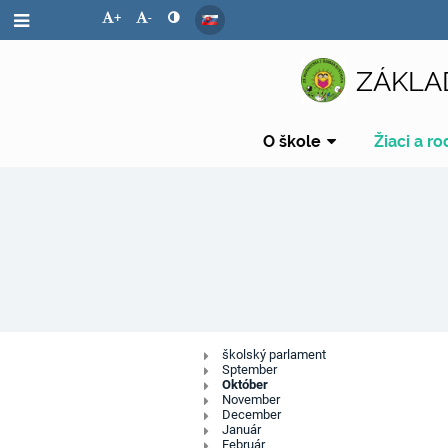
+
-
ZÁKLA
O škole
Žiaci a ro
Školský
školský parlament
Sptember
Október
parlament
November
December
Január
Február