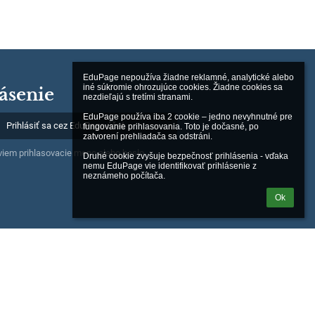
EduPage nepoužíva žiadne reklamné, analytické alebo 
iné súkromie ohrozujúce cookies. Žiadne cookies sa 
ásenie
nezdieľajú s tretími stranami.

EduPage používa iba 2 cookie – jedno nevyhnutné pre 
Prihlásiť sa cez EduPage účet
fungovanie prihlasovania. Toto je dočasné, po 
zatvorení prehliadača sa odstráni.

iem prihlasovacie meno alebo heslo
Druhé cookie zvyšuje bezpečnosť prihlásenia - vďaka 
nemu EduPage vie identifikovať prihlásenie z 
neznámeho počítača.
Ok