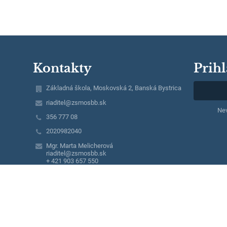
Kontakty
Prihl
Základná škola, Moskovská 2, Banská Bystrica
riaditel@zsmosbb.sk
Nev
356 777 08
2020982040
Mgr. Marta Melicherová
riaditel@zsmosbb.sk
+ 421 903 657 550
Mgr. Lucia Steinerová
lucia.steinerova@zsmosbb.sk
+ 421 903 657 550
Mgr. Ivana Masárová
ivana.masarova@zsmosbb.sk