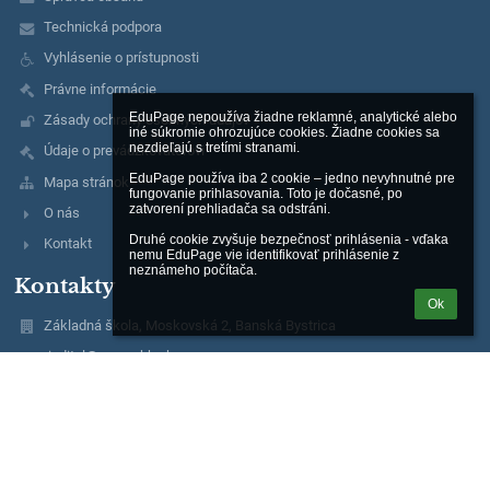
Technická podpora
Vyhlásenie o prístupnosti
Právne informácie
EduPage nepoužíva žiadne reklamné, analytické alebo 
Zásady ochrany osobných údajov
iné súkromie ohrozujúce cookies. Žiadne cookies sa 
nezdieľajú s tretími stranami.

Údaje o prevádzkovateľovi
EduPage používa iba 2 cookie – jedno nevyhnutné pre 
Mapa stránok
fungovanie prihlasovania. Toto je dočasné, po 
zatvorení prehliadača sa odstráni.

O nás
Druhé cookie zvyšuje bezpečnosť prihlásenia - vďaka 
Kontakt
nemu EduPage vie identifikovať prihlásenie z 
neznámeho počítača.
Kontakty
Ok
Základná škola, Moskovská 2, Banská Bystrica
riaditel@zsmosbb.sk
356 777 08
2020982040
Mgr. Marta Melicherová
riaditel@zsmosbb.sk
+ 421 903 657 550