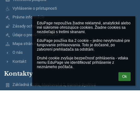
Vyhlásenie o prístupnosti
Právne informácie
EduPage nepoužíva žiadne reklamné, analytické alebo 
Zásady ochrany osobných údajov
iné súkromie ohrozujúce cookies. Žiadne cookies sa 
nezdieľajú s tretími stranami.

Údaje o prevádzkovateľovi
EduPage používa iba 2 cookie – jedno nevyhnutné pre 
Mapa stránok
fungovanie prihlasovania. Toto je dočasné, po 
zatvorení prehliadača sa odstráni.

O nás
Druhé cookie zvyšuje bezpečnosť prihlásenia - vďaka 
Kontakt
nemu EduPage vie identifikovať prihlásenie z 
neznámeho počítača.
Kontakty
Ok
Základná škola, Moskovská 2, Banská Bystrica
riaditel@zsmosbb.sk
356 777 08
2020982040
Mgr. Marta Melicherová
riaditel@zsmosbb.sk
+ 421 903 657 550
Mgr. Lucia Steinerová