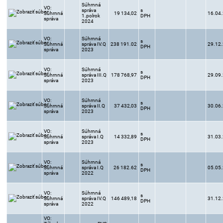
Súhrnná
VO:
správa
s
Súhrnná
19 134,02
16.04
1.polrok
DPH
správa
2024
VO:
Súhrnná
s
Súhrnná
správa IV.Q
238 191.02
29.12
DPH
správa
2023
VO:
Súhrnná
s
Súhrnná
správa III.Q
178 768,97
29.09
DPH
správa
2023
VO:
Súhrnná
s
Súhrnná
správa II.Q
37 432,03
30.06
DPH
správa
2023
VO:
Súhrnná
s
Súhrnná
správa I.Q
14 332,89
31.03
DPH
správa
2023
VO:
Súhrnná
s
Súhrnná
správa I.Q
26 182.62
05.05
DPH
správa
2022
VO:
Súhrnná
s
Súhrnná
správa IV.Q
146 489,18
31.12
DPH
správa
2022
VO: