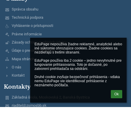
Správca obsahu
Technická podpora
Vyhlásenie o prístupnosti
Právne informácie
Zásady ochrany osobných údajov
EduPage nepoužíva žiadne reklamné, analytické alebo 
iné súkromie ohrozujúce cookies. Žiadne cookies sa 
Údaje o prevádzkovateľovi
nezdieľajú s tretími stranami.

Mapa stránok
EduPage používa iba 2 cookie – jedno nevyhnutné pre 
fungovanie prihlasovania. Toto je dočasné, po 
O nás
zatvorení prehliadača sa odstráni.

Kontakt
Druhé cookie zvyšuje bezpečnosť prihlásenia - vďaka 
nemu EduPage vie identifikovať prihlásenie z 
neznámeho počítača.
Kontakty
Ok
Základná škola, Moskovská 2, Banská Bystrica
riaditel@zsmosbb.sk
356 777 08
2020982040
Mgr. Marta Melicherová