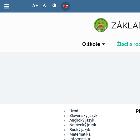
+
-
ZÁKLA
O škole
Žiaci a ro
Digitálny
Úvod
P
Slovenský jazyk
Anglický jazyk
obsah
Nemecký jazyk
Ruský jazyk
Matematika
Informatika