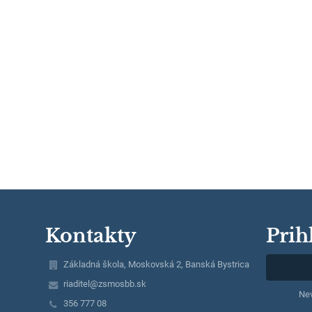
Kontakty
Prih
Základná škola, Moskovská 2, Banská Bystrica
riaditel@zsmosbb.sk
Nev
356 777 08