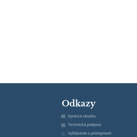
Odkazy
Správca obsahu
Technická podpora
Vyhlásenie o prístupnosti