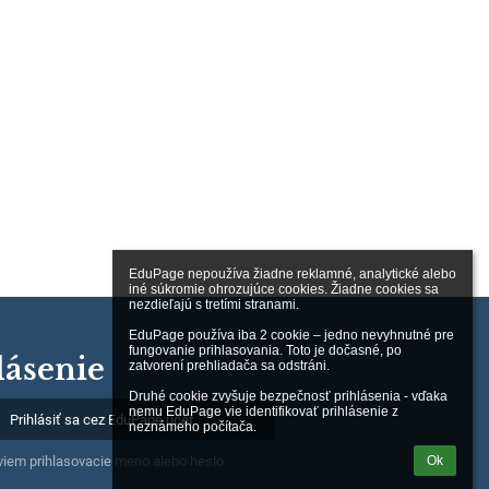
EduPage nepoužíva žiadne reklamné, analytické alebo 
iné súkromie ohrozujúce cookies. Žiadne cookies sa 
nezdieľajú s tretími stranami.

EduPage používa iba 2 cookie – jedno nevyhnutné pre 
fungovanie prihlasovania. Toto je dočasné, po 
lásenie
zatvorení prehliadača sa odstráni.

Druhé cookie zvyšuje bezpečnosť prihlásenia - vďaka 
nemu EduPage vie identifikovať prihlásenie z 
Prihlásiť sa cez EduPage účet
neznámeho počítača.
Ok
iem prihlasovacie meno alebo heslo