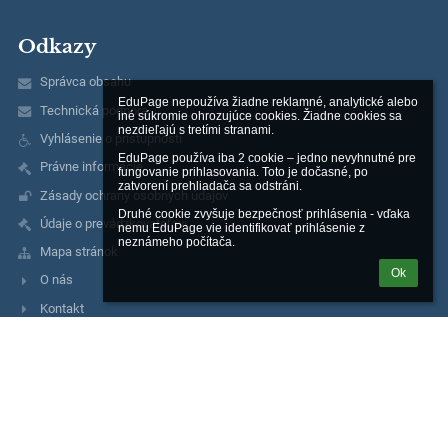
Odkazy
Správca obsahu
EduPage nepoužíva žiadne reklamné, analytické alebo 
Technická podpora
iné súkromie ohrozujúce cookies. Žiadne cookies sa 
nezdieľajú s tretími stranami.

Vyhlásenie o prístupnosti
EduPage používa iba 2 cookie – jedno nevyhnutné pre 
Právne informácie
fungovanie prihlasovania. Toto je dočasné, po 
zatvorení prehliadača sa odstráni.

Zásady ochrany osobných údajov
Druhé cookie zvyšuje bezpečnosť prihlásenia - vďaka 
Údaje o prevádzkovateľovi
nemu EduPage vie identifikovať prihlásenie z 
neznámeho počítača.
Mapa stránok
Ok
O nás
Kontakt
Kontakty
Základná škola, Moskovská 2, Banská Bystrica
riaditel@zsmosbb.sk
356 777 08