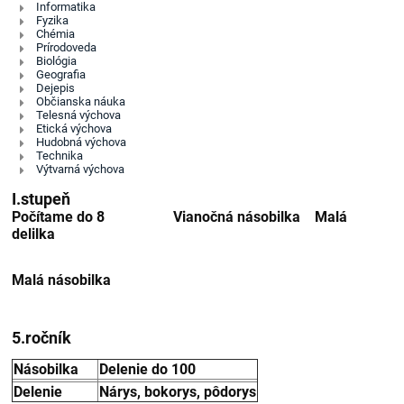
Informatika
Fyzika
Chémia
Prírodoveda
Biológia
Geografia
Dejepis
Občianska náuka
Telesná výchova
Etická výchova
Hudobná výchova
Technika
Výtvarná výchova
I.stupeň
Počítame do 8 Vianočná násobilka Malá
delilka
Malá násobilka
5.ročník
Násobilka
Delenie do 100
Delenie
Nárys, bokorys, pôdorys