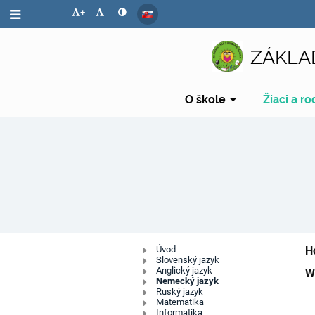
+
-
ZÁKLA
O škole
Žiaci a ro
Digitálny
Úvod
H
Slovenský jazyk
Anglický jazyk
W
obsah
Nemecký jazyk
Ruský jazyk
Matematika
Informatika