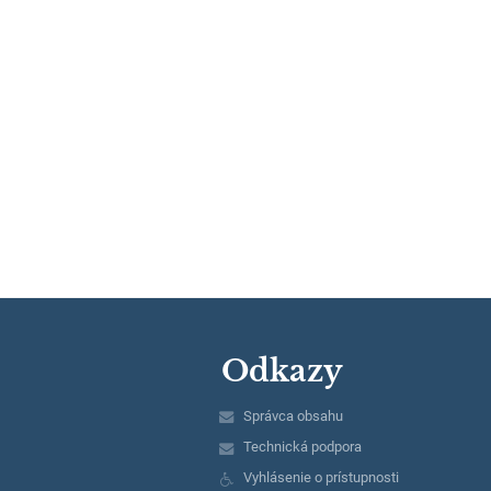
Odkazy
Správca obsahu
Technická podpora
Vyhlásenie o prístupnosti