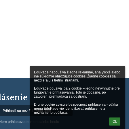
EduPage nepoužíva žiadne reklamné, analytické alebo 
iné súkromie ohrozujúce cookies. Žiadne cookies sa 
nezdieľajú s tretími stranami.

EduPage používa iba 2 cookie – jedno nevyhnutné pre 
fungovanie prihlasovania. Toto je dočasné, po 
lásenie
zatvorení prehliadača sa odstráni.

Druhé cookie zvyšuje bezpečnosť prihlásenia - vďaka 
nemu EduPage vie identifikovať prihlásenie z 
Prihlásiť sa cez EduPage účet
neznámeho počítača.
Ok
iem prihlasovacie meno alebo heslo