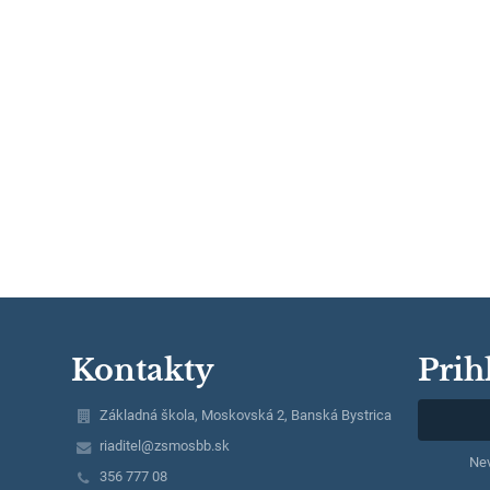
Kontakty
Prih
Základná škola, Moskovská 2, Banská Bystrica
riaditel@zsmosbb.sk
Nev
356 777 08