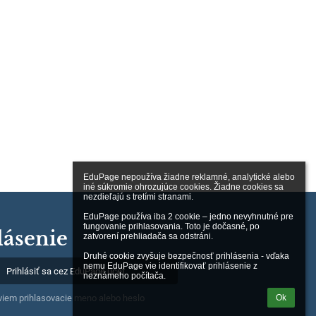
EduPage nepoužíva žiadne reklamné, analytické alebo 
iné súkromie ohrozujúce cookies. Žiadne cookies sa 
nezdieľajú s tretími stranami.

EduPage používa iba 2 cookie – jedno nevyhnutné pre 
fungovanie prihlasovania. Toto je dočasné, po 
lásenie
zatvorení prehliadača sa odstráni.

Druhé cookie zvyšuje bezpečnosť prihlásenia - vďaka 
nemu EduPage vie identifikovať prihlásenie z 
Prihlásiť sa cez EduPage účet
neznámeho počítača.
Ok
iem prihlasovacie meno alebo heslo