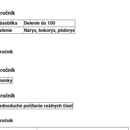
.ročník
ásobilka
Delenie do 100
elenie
Nárys, bokorys, pôdorys
.ročník
.ročník
lomky
.ročník
ednoduché počítanie reálnych čísel
.ročník