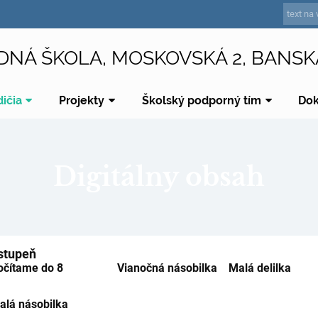
DNÁ ŠKOLA, MOSKOVSKÁ 2, BANSK
dičia
Projekty
Školský podporný tím
Do
Digitálny obsah
.stupeň
očítame do 8 Vianočná násobilka Malá delilka
alá násobilka