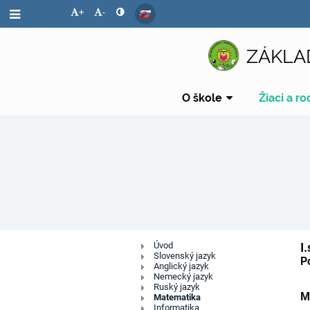
+
-
ZÁKLA
O škole
Žiaci a ro
Digitálny
Úvod
I
Slovenský jazyk
P
Anglický jazyk
obsah
Nemecký jazyk
Ruský jazyk
M
Matematika
Informatika