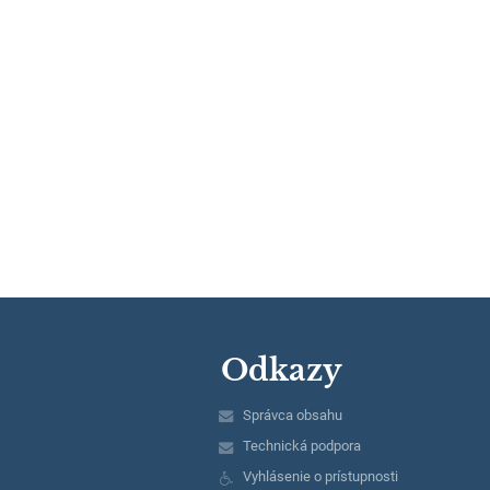
Odkazy
Správca obsahu
Technická podpora
Vyhlásenie o prístupnosti