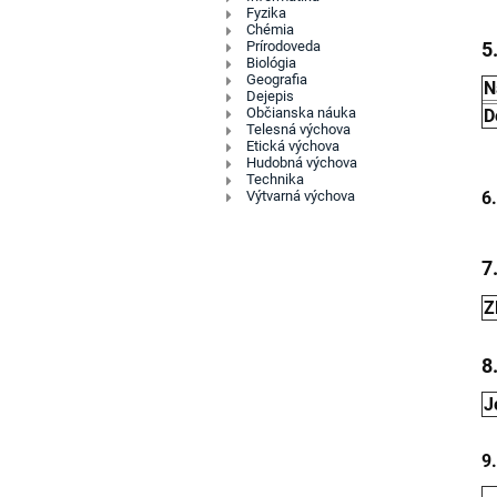
Fyzika
Chémia
5
Prírodoveda
Biológia
Geografia
N
Dejepis
Občianska náuka
D
Telesná výchova
Etická výchova
Hudobná výchova
Technika
6
Výtvarná výchova
7
Z
8
J
9