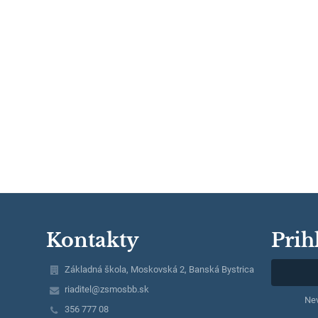
Kontakty
Prih
Základná škola, Moskovská 2, Banská Bystrica
riaditel@zsmosbb.sk
Nev
356 777 08