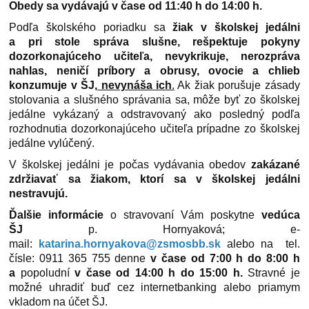
Obedy sa vydávajú v čase od 11:40 h do 14:00 h.
Podľa školského poriadku sa
žiak v školskej jedálni
a pri stole správa slušne, rešpektuje pokyny
dozorkonajúceho učiteľa, nevykrikuje, nerozpráva
nahlas, neničí príbory a obrusy, ovocie a chlieb
konzumuje v ŠJ,
nevynáša ich
.
Ak žiak porušuje zásady
stolovania a slušného správania sa, môže byť zo školskej
jedálne vykázaný a odstravovaný ako posledný podľa
rozhodnutia dozorkonajúceho učiteľa prípadne zo školskej
jedálne vylúčený.
V školskej jedálni je počas vydávania obedov
zakázané
zdržiavať sa žiakom, ktorí sa v školskej jedálni
nestravujú.
Ďalšie informácie
o stravovaní Vám poskytne
vedúca
ŠJ
p. Hornyaková; e-
mail:
katarina.hornyakova@zsmosbb.sk
alebo na tel.
čísle: 0911 365 755 denne
v čase od 7:00 h do 8:00 h
a
popoludní
v čase od 14:00 h do 15:00 h.
Stravné je
možné uhradiť buď cez internetbanking alebo priamym
vkladom na účet ŠJ.