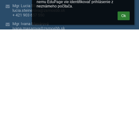
nemu EduPage vie identifikovať prihlásenie z 
Mgr. Lucia Steinerová
neznámeho počítača.
lucia.steinerova@zsmosbb.sk
+ 421 903 657 550
Ok
Mgr. Ivana Masárová
ivana.masarova@zsmosbb.sk
Mgr. Katarína Riečanová
katarina.riecanova@zsmosbb.sk
+ 421 903 657 550
Mgr. Alena Maľová, školský špeciálny pedagóg
+ 421 918 778 100
Mgr. Michaela Palková, školský psychológ
+ 421 918 779 381
Moskovská 2
974 04 Banská Bystrica
Slovakia
+ 421 903 657 550
Jaroslava Šulejová
jaroslava.sulejova@zsmosbb.sk
+ 421 903 657 550
Katarína Hornyaková
katarina.hornyakova@zsmosbb.sk
+ 421 911 365 755