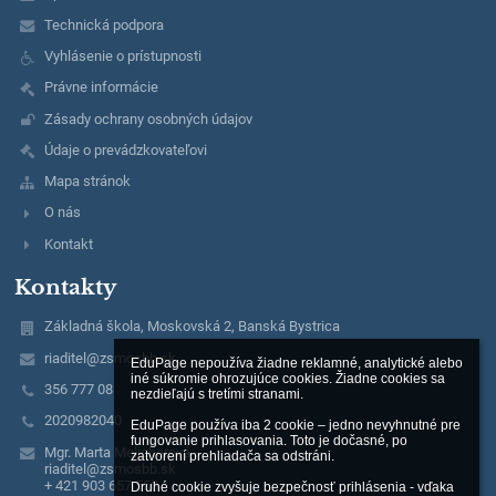
Technická podpora
Vyhlásenie o prístupnosti
Právne informácie
Zásady ochrany osobných údajov
Údaje o prevádzkovateľovi
Mapa stránok
O nás
Kontakt
Kontakty
Základná škola, Moskovská 2, Banská Bystrica
riaditel@zsmosbb.sk
EduPage nepoužíva žiadne reklamné, analytické alebo 
iné súkromie ohrozujúce cookies. Žiadne cookies sa 
356 777 08
nezdieľajú s tretími stranami.

2020982040
EduPage používa iba 2 cookie – jedno nevyhnutné pre 
fungovanie prihlasovania. Toto je dočasné, po 
Mgr. Marta Melicherová
zatvorení prehliadača sa odstráni.

riaditel@zsmosbb.sk
+ 421 903 657 550
Druhé cookie zvyšuje bezpečnosť prihlásenia - vďaka 