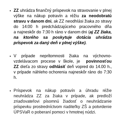
ZZ
uhrádza finančný príspevok na stravovanie v plnej
výške na nákup potravín a réžiu
za neodobratú
stravu v danom dni
, ak ZZ neodhlási žiaka zo stravy
do 14:00 h predchádzajúceho pracovného dňa
a najneskôr do 7:30 h ráno v danom dni (
aj ZZ žiaka,
na ktorého sa poskytuje dotácia uhrádza
príspevok za daný deň v plnej výške).
V prípade neprítomnosti žiaka na výchovno-
vzdelávacom procese v škole, je
povinnosťou
ZZ
dieťa zo stravy
odhlásiť
deň vopred do 14.00 h.,
v prípade náhleho ochorenia najneskôr ráno do 7:30
h.
Príspevok na nákup potravín a úhradu réžie
neuhrádza ZZ za žiaka v prípade, ak predloží
zriaďovateľovi písomnú žiadosť o neuhrádzanie
príspevku prostredníctvom riaditeľky ZŠ a potvrdenie
ÚPSVaR o poberaní pomoci v hmotnej núdzi.