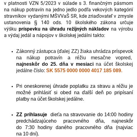
v platnosti VZN 5/2023 v súlade s 3. finančným pásmom
na nákup potravín na jedno jedlo podľa vekových kategórií
stravníkov vydanými MŠVVaŠ SR, kde zriaďovateľ v zmysle
ustanovenia § 140 ods. 10 školského zákona určuje
výšku
príspevku na úhradu režijných nákladov
na výrobu
a výdaj jedál a nápojov v školskej jedálni takto:
Zákonný zástupca (ďalej ZZ) žiaka uhrádza príspevok
na nákup potravín a réžiu mesačne vopred,
najneskôr do 25.
dňa v mesiaci
na účet školskej
jedálne číslo:
SK 5575 0000 0000 4017 185 089.
Pri oneskorenej úhrade poplatku za stravu a réžiu je
možné prihlásiť si obed na ďalší deň po pripísaní
platby na účet školskej jedálne.
ZZ prihlasuje
dieťa na stravovanie do 14:00 hodiny
predchádzajúceho pracovného dňa, najneskôr
do 7:30 hodiny daného pracovného dňa (najviac
na 10 dní).