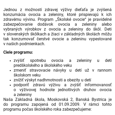
Jednou z možností zdravej výživy dieťaťa je zvýšená
konzumácia ovocia a zeleniny, ktoré prispievajú k ich
zdravému vývinu. Program „Školské ovocie“ je pravidelné
zabezpečovanie dodávok ovocia a zeleniny alebo
vybraných výrobkov z ovocia a zeleniny do škôl. Deti
v slovenských škôlkach a žiaci v základných školách môžu
tak konzumovať čerstvé ovocie a zeleninu vypestované
v našich podmienkach.
Ciele programu:
zvýšiť spotrebu ovocia a zeleniny u detí
predškolského a školského veku
zmeniť stravovacie návyky u detí už v rannom
školskom veku
znížiť výskyt nadhmotnosti a obezity u detí
podporiť zdravú výživu a zvýšiť informovanosť
o výživovej hodnote jednotlivých druhov ovocia
a zeleniny
Naša Základná škola, Moskovská 2, Banská Bystrica je
do programu zapojená od 01.09.2009. V rámci tohto
programu počas školského roka zabezpečujeme: