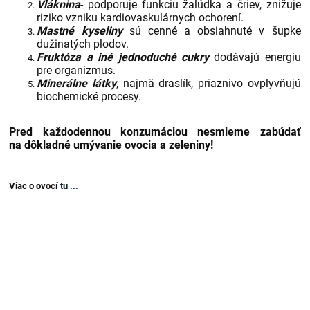
Vláknina
- podporuje funkciu žalúdka a čriev, znižuje
riziko vzniku kardiovaskulárnych ochorení.
Mastné kyseliny
sú cenné a obsiahnuté v šupke
dužinatých plodov.
Fruktóza a iné jednoduché cukry
dodávajú energiu
pre organizmus.
Minerálne látky
, najmä draslík, priaznivo ovplyvňujú
biochemické procesy.
Pred každodennou konzumáciou nesmieme zabúdať
na dôkladné umývanie ovocia a zeleniny!
Viac o ovocí
tu ...