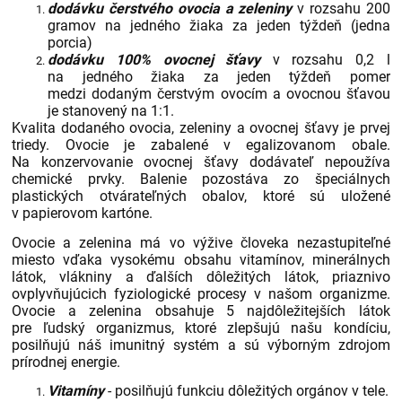
dodávku čerstvého ovocia a zeleniny
v rozsahu 200
gramov na jedného žiaka za jeden týždeň (jedna
porcia)
dodávku 100% ovocnej šťavy
v rozsahu 0,2 l
na jedného žiaka za jeden týždeň pomer
medzi dodaným čerstvým ovocím a ovocnou šťavou
je stanovený na 1:1.
Kvalita dodaného ovocia, zeleniny a ovocnej šťavy je prvej
triedy. Ovocie je zabalené v egalizovanom obale.
Na konzervovanie ovocnej šťavy dodávateľ nepoužíva
chemické prvky. Balenie pozostáva zo špeciálnych
plastických otvárateľných obalov, ktoré sú uložené
v papierovom kartóne.
Ovocie a zelenina má vo výžive človeka nezastupiteľné
miesto vďaka vysokému obsahu vitamínov, minerálnych
látok, vlákniny a ďalších dôležitých látok, priaznivo
ovplyvňujúcich fyziologické procesy v našom organizme.
Ovocie a zelenina obsahuje 5 najdôležitejších látok
pre ľudský organizmus, ktoré zlepšujú našu kondíciu,
posilňujú náš imunitný systém a sú výborným zdrojom
prírodnej energie.
Vitamíny
- posilňujú funkciu dôležitých orgánov v tele.