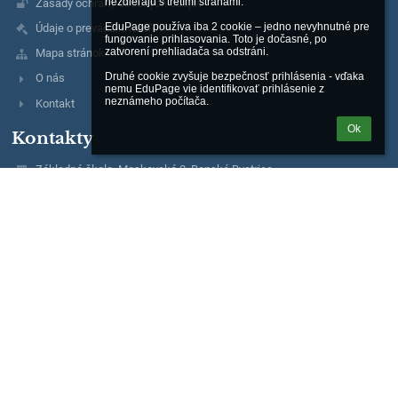
nezdieľajú s tretími stranami.

Zásady ochrany osobných údajov
EduPage používa iba 2 cookie – jedno nevyhnutné pre 
Údaje o prevádzkovateľovi
fungovanie prihlasovania. Toto je dočasné, po 
zatvorení prehliadača sa odstráni.

Mapa stránok
Druhé cookie zvyšuje bezpečnosť prihlásenia - vďaka 
O nás
nemu EduPage vie identifikovať prihlásenie z 
neznámeho počítača.
Kontakt
Ok
Kontakty
Základná škola, Moskovská 2, Banská Bystrica
riaditel@zsmosbb.sk
356 777 08
2020982040
Mgr. Marta Melicherová
riaditel@zsmosbb.sk
+ 421 903 657 550
Mgr. Lucia Steinerová
lucia.steinerova@zsmosbb.sk
+ 421 903 657 550
Mgr. Ivana Masárová
ivana.masarova@zsmosbb.sk