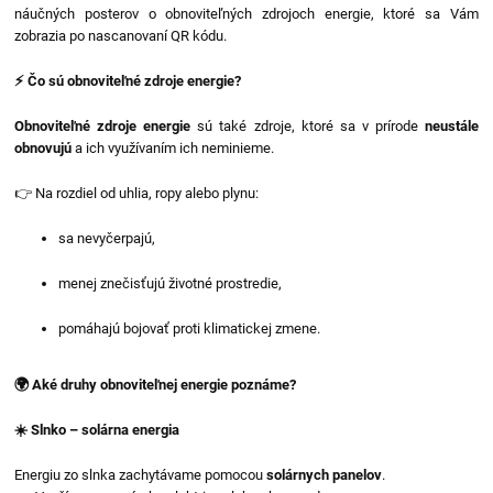
náučných posterov o obnoviteľných zdrojoch energie, ktoré sa Vám
zobrazia po nascanovaní QR kódu.
⚡ Čo sú obnoviteľné zdroje energie?
Obnoviteľné zdroje energie
sú také zdroje, ktoré sa v prírode
neustále
obnovujú
a ich využívaním ich neminieme.
👉 Na rozdiel od uhlia, ropy alebo plynu:
sa nevyčerpajú,
menej znečisťujú životné prostredie,
pomáhajú bojovať proti klimatickej zmene.
🌍 Aké druhy obnoviteľnej energie poznáme?
☀️ Slnko – solárna energia
Energiu zo slnka zachytávame pomocou
solárnych panelov
.