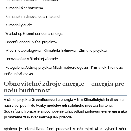
Klimatická sebazmena
Klimatickí hrdinovia učia mladších
Klimatický audit
Workshop Greenfluenceri a energia
Greenfluenceri - víťazi projektov
Mladí meteorológovia - Klimatickí hrdinovia - Zhrnutie projektu
Hmyzia oáza v školskej záhrade
Fotogaléria: Aktivity projektu Mladí meteorológovia - Klimatickí hrdinovia
Počet návštev: 49
Obnoviteľné zdroje energie – energia pre
našu budúcnosť
V rámci projektu
Greenfluenceri a energia – tím Klimatických hrdinov
sa
naši žiaci pustili do tvorby
modelov udržateľného mesta
z kartónu.
Súčasťou ich práce je aj pochopenie toho,
odkiaľ získavame energiu a ako
ju môžeme získavať šetrnejšie k prírode
.
Výstava je interaktívna, žiaci pracovali s nástrojmi AI a vytvorili sériu