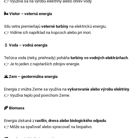
👉 Využíva sa na výrobu elektriny alebo ohrev vody.
🌬️ Vietor – veterná energia
Silu vetra premieňajú
veterné turbíny
na elektrickú energiu.
👉 Vidíme ich napríklad na kopcoch alebo pri mori.
💧 Voda – vodná energia
Tečúca voda (rieky, priehrady) poháňa
turbíny vo vodných elektrárňach
.
👉 Je to jeden z najstarších zdrojov energie.
🌋 Zem – geotermálna energia
Energia z vnútra Zeme sa využíva na
vykurovanie alebo výrobu elektriny
.
👉 Využíva teplo pod povrchom Zeme.
🌾 Biomasa
Energia získaná z
rastlín, dreva alebo biologického odpadu
.
👉 Môže sa spaľovať alebo spracovať na biopalivo.