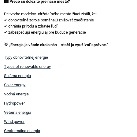
🏙️ Prečo sú dôležité pre naše mesto?
Pri tvorbe modelov udržateľného mesta žiaci zistili, že:
✔ obnoviteľné zdroje pomáhajú znižovať znečistenie
✔ chránia prírodu a zdravie ľudí
✔ zabezpečujú energiu aj pre budúce generácie
💡 „Energia je všade okolo nás – stačí ju využívať správne.“
Typy obnoviteľnej energie
Types of renewable energy
Solárna energia
Solar energy
Vodná energia
Hydropower
Veterná energia
Wind power
Geotermálna energia