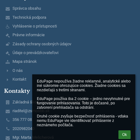
Správca obsahu
Technická podpora
Vyhlásenie o prístupnosti
Právne informácie
Zásady ochrany osobných údajov
Údaje o prevádzkovateľovi
Mapa stránok
O nás
Kontakt
EduPage nepoužíva žiadne reklamné, analytické alebo 
iné súkromie ohrozujúce cookies. Žiadne cookies sa 
Kontakty
nezdieľajú s tretími stranami.

EduPage používa iba 2 cookie – jedno nevyhnutné pre 
Základná škola, Moskovská 2, Banská Bystrica
fungovanie prihlasovania. Toto je dočasné, po 
zatvorení prehliadača sa odstráni.

riaditel@zsmosbb.sk
Druhé cookie zvyšuje bezpečnosť prihlásenia - vďaka 
356 777 08
nemu EduPage vie identifikovať prihlásenie z 
neznámeho počítača.
2020982040
Ok
Mgr. Marta Melicherová