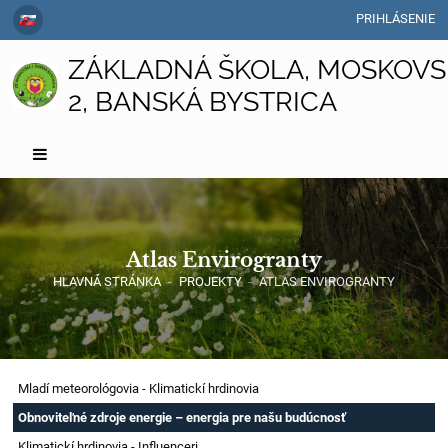
PRIHLÁSENIE
ZÁKLADNÁ ŠKOLA, MOSKOVS
2, BANSKÁ BYSTRICA
Atlas Envirogranty
HLAVNÁ STRÁNKA
-
PROJEKTY
-
ATLAS ENVIROGRANTY
Mladí meteorológovia - Klimatickí hrdinovia
Obnoviteľné zdroje energie – energia pre našu budúcnosť
Klimatickí hrdinovia - Influenceri