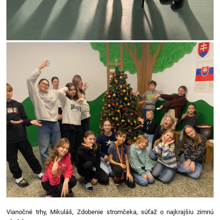
Vianočné trhy, Mikuláš, Zdobenie stromčeka, súťaž o najkrajšiu zimnú