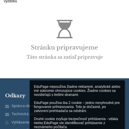
výzdobu
Stránku pripravujeme
Táto stránka sa zatiaľ pripravuje
EduPage nepoužíva žiadne reklamné, analytické alebo 
iné súkromie ohrozujúce cookies. Žiadne cookies sa 
Odkazy
nezdieľajú s tretími stranami.

EduPage používa iba 2 cookie – jedno nevyhnutné pre 
Správca obsahu
fungovanie prihlasovania. Toto je dočasné, po 
zatvorení prehliadača sa odstráni.

Technická podpora
Druhé cookie zvyšuje bezpečnosť prihlásenia - vďaka 
Vyhlásenie o prístupnosti
nemu EduPage vie identifikovať prihlásenie z 
neznámeho počítača.