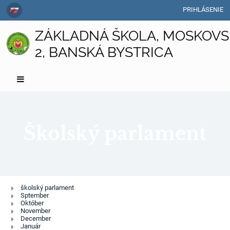
PRIHLÁSENIE
ZÁKLADNÁ ŠKOLA, MOSKOVS
2, BANSKÁ BYSTRICA
Školský parlament
Školský
školský parlament
Sptember
parlament
Október
November
December
Január