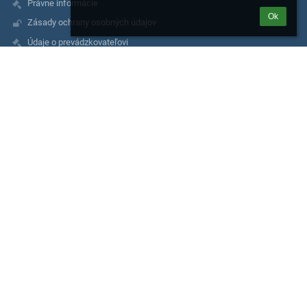
Právne informácie
Ok
Zásady ochrany osobných údajov
Údaje o prevádzkovateľovi
Mapa stránok
O nás
Kontakt
Kontakty
Základná škola, Moskovská 2, Banská Bystrica
riaditel@zsmosbb.sk
356 777 08
2020982040
Mgr. Marta Melicherová
riaditel@zsmosbb.sk
+ 421 903 657 550
Mgr. Lucia Steinerová
lucia.steinerova@zsmosbb.sk
+ 421 903 657 550