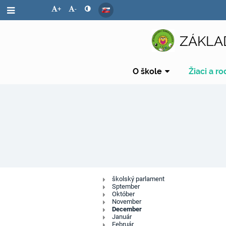
+
-
ZÁKLA
O škole
Žiaci a ro
Školský
školský parlament
Sptember
Október
parlament
November
December
Január
Február