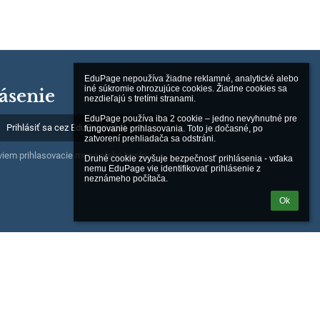
EduPage nepoužíva žiadne reklamné, analytické alebo 
iné súkromie ohrozujúce cookies. Žiadne cookies sa 
ásenie
nezdieľajú s tretími stranami.

EduPage používa iba 2 cookie – jedno nevyhnutné pre 
Prihlásiť sa cez EduPage účet
fungovanie prihlasovania. Toto je dočasné, po 
zatvorení prehliadača sa odstráni.

iem prihlasovacie meno alebo heslo
Druhé cookie zvyšuje bezpečnosť prihlásenia - vďaka 
nemu EduPage vie identifikovať prihlásenie z 
neznámeho počítača.
Ok