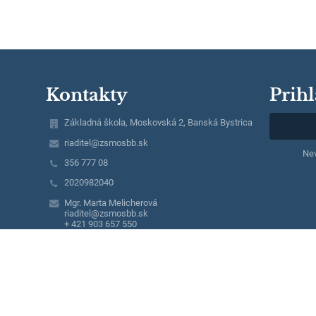
Kontakty
Prihl
Základná škola, Moskovská 2, Banská Bystrica
riaditel@zsmosbb.sk
Nev
356 777 08
2020982040
Mgr. Marta Melicherová
riaditel@zsmosbb.sk
+ 421 903 657 550
Mgr. Lucia Steinerová
lucia.steinerova@zsmosbb.sk
+ 421 903 657 550
Mgr. Ivana Masárová
ivana.masarova@zsmosbb.sk