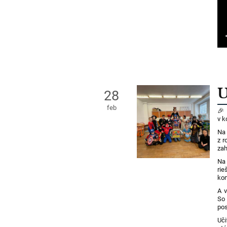
U
28
feb
🎉
v 
Na 
z r
zah
Na 
rie
kom
A v
So 
pos
Uči