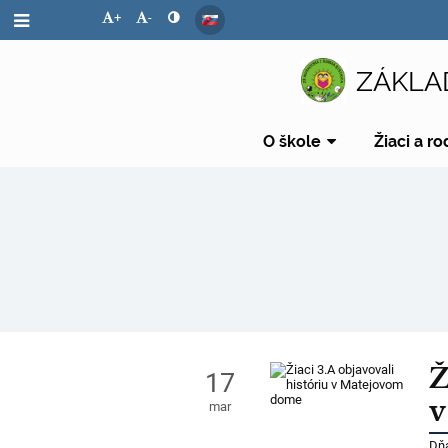
+
-
ZÁKLA
O škole
Žiaci a ro
Novinky
Ž
17
v
mar
Dňa