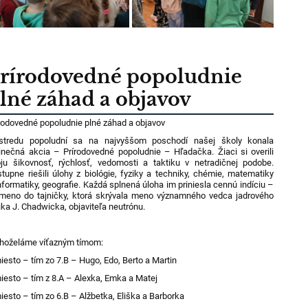
rírodovedné popoludnie
lné záhad a objavov
rodovedné popoludnie plné záhad a objavov
stredu popoludní sa na najvyššom poschodí našej školy konala
inečná akcia – Prírodovedné popoludnie – Hľadačka. Žiaci si overili
ju šikovnosť, rýchlosť, vedomosti a taktiku v netradičnej podobe.
tupne riešili úlohy z biológie, fyziky a techniky, chémie, matematiky
nformatiky, geografie. Každá splnená úloha im priniesla cennú indíciu –
meno do tajničky, ktorá skrývala meno významného vedca jadrového
ika J. Chadwicka, objaviteľa neutrónu.
ahoželáme víťazným tímom:
iesto – tím zo 7.B – Hugo, Edo, Berto a Martin
iesto – tím z 8.A – Alexka, Emka a Matej
iesto – tím zo 6.B – Alžbetka, Eliška a Barborka