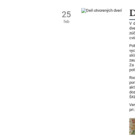
D
25
feb
V d
dve
zúč
cvi
Pot
vy
skl
zau
Za 
pot
Ro
po
akt
doz
ŠKD
Ver
pri