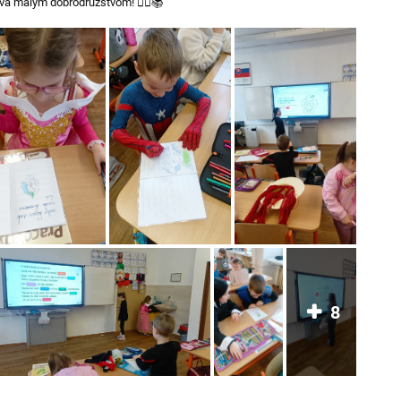
va malým dobrodružstvom! 🦸‍♀️📚
8