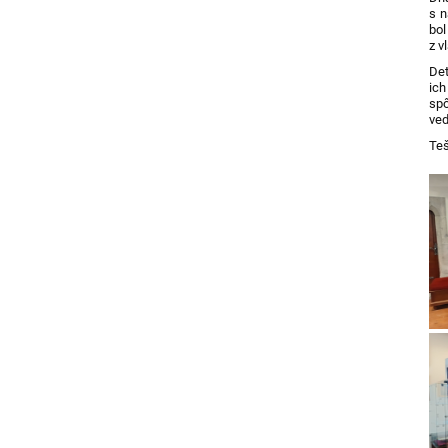
s n
bo
z v
Det
ich
spô
ved
Teš