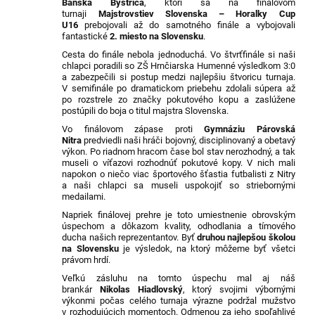
Banská Bystrica
, ktorí sa na finálovom
turnaji
Majstrovstiev Slovenska – Horalky Cup
U16
prebojovali až do samotného finále a vybojovali
fantastické
2. miesto na Slovensku
.
Cesta do finále nebola jednoduchá. Vo štvrťfinále si naši
chlapci poradili so ZŠ Hrnčiarska Humenné výsledkom 3:0
a zabezpečili si postup medzi najlepšiu štvoricu turnaja.
V semifinále po dramatickom priebehu zdolali súpera až
po rozstrele zo značky pokutového kopu a zaslúžene
postúpili do boja o titul majstra Slovenska.
Vo finálovom zápase proti
Gymnáziu Párovská
Nitra
predviedli naši hráči bojovný, disciplinovaný a obetavý
výkon. Po riadnom hracom čase bol stav nerozhodný, a tak
museli o víťazovi rozhodnúť pokutové kopy. V nich mali
napokon o niečo viac športového šťastia futbalisti z Nitry
a naši chlapci sa museli uspokojiť so striebornými
medailami.
Napriek finálovej prehre je toto umiestnenie obrovským
úspechom a dôkazom kvality, odhodlania a tímového
ducha našich reprezentantov. Byť
druhou najlepšou školou
na Slovensku
je výsledok, na ktorý môžeme byť všetci
právom hrdí.
Veľkú zásluhu na tomto úspechu mal aj náš
brankár
Nikolas Hiadlovský
, ktorý svojimi výbornými
výkonmi počas celého turnaja výrazne podržal mužstvo
v rozhodujúcich momentoch. Odmenou za jeho spoľahlivé