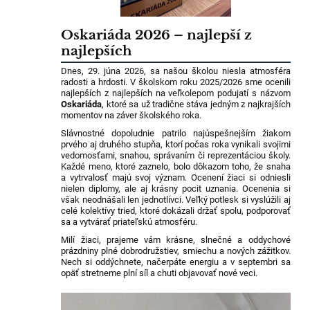
Oskariáda 2026 – najlepší z
najlepších
Dnes, 29. júna 2026, sa našou školou niesla atmosféra
radosti a hrdosti. V školskom roku 2025/2026 sme ocenili
najlepších z najlepších na veľkolepom podujatí s názvom
Oskariáda
, ktoré sa už tradične stáva jedným z najkrajších
momentov na záver školského roka.
Slávnostné dopoludnie patrilo najúspešnejším žiakom
prvého aj druhého stupňa, ktorí počas roka vynikali svojimi
vedomosťami, snahou, správaním či reprezentáciou školy.
Každé meno, ktoré zaznelo, bolo dôkazom toho, že snaha
a vytrvalosť majú svoj význam. Ocenení žiaci si odniesli
nielen diplomy, ale aj krásny pocit uznania. Ocenenia si
však neodnášali len jednotlivci. Veľký potlesk si vyslúžili aj
celé kolektívy tried, ktoré dokázali držať spolu, podporovať
sa a vytvárať priateľskú atmosféru.
Milí žiaci, prajeme vám krásne, slnečné a oddychové
prázdniny plné dobrodružstiev, smiechu a nových zážitkov.
Nech si oddýchnete, načerpáte energiu a v septembri sa
opäť stretneme plní síl a chuti objavovať nové veci.