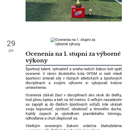
29
jún
Ocenenia na 1. stupni za výborné
výkony
Športový talent, vytrvalosť a snaha našich žiakov boli opäť
ocenené. V rámci školského kola OFDM si naši mladí
športovci zmerali sily v rôznych atletických a športových
disciplínach a svojimi výkonmi si vybojovali krásne
umiestnenia.
Ocenenia získali žiaci v disciplínach ako skok do diaľky,
hod plnou loptou a beh na 60 metrov. S veľkým nasadením
sa zapojili aj do ďalších športových súťaží, kde ukázali
svoju bojovnosť, rýchlosť, obratnosť a tímového ducha.
Každý úspech je výsledkom pravidelného tréningu,
odhodlania a chuti zlepšovať sa.
Všetkým oceneným žiakom srdečne blahoželáme