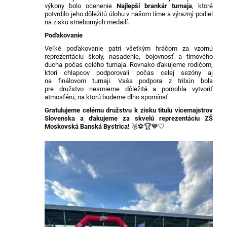
výkony bolo ocenenie
Najlepší brankár turnaja
, ktoré
potvrdilo jeho dôležitú úlohu v našom tíme a výrazný podiel
na zisku strieborných medailí.
Poďakovanie
Veľké poďakovanie patrí všetkým hráčom za vzornú
reprezentáciu školy, nasadenie, bojovnosť a tímového
ducha počas celého turnaja. Rovnako ďakujeme rodičom,
ktorí chlapcov podporovali počas celej sezóny aj
na finálovom turnaji. Vaša podpora z tribún bola
pre družstvo nesmierne dôležitá a pomohla vytvoriť
atmosféru, na ktorú budeme dlho spomínať.
Gratulujeme celému družstvu k zisku titulu vicemajstrov
Slovenska a ďakujeme za skvelú reprezentáciu ZŠ
Moskovská Banská Bystrica!
🥈⚽🏆💙🤍