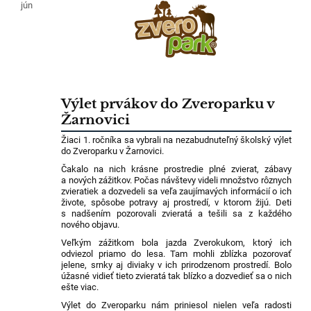
jún
Výlet prvákov do Zveroparku v
Žarnovici
Žiaci 1. ročníka sa vybrali na nezabudnuteľný školský výlet
do Zveroparku v Žarnovici.
Čakalo na nich krásne prostredie plné zvierat, zábavy
a nových zážitkov. Počas návštevy videli množstvo rôznych
zvieratiek a dozvedeli sa veľa zaujímavých informácií o ich
živote, spôsobe potravy aj prostredí, v ktorom žijú. Deti
s nadšením pozorovali zvieratá a tešili sa z každého
nového objavu.
Veľkým zážitkom bola jazda Zverokukom, ktorý ich
odviezol priamo do lesa. Tam mohli zblízka pozorovať
jelene, srnky aj diviaky v ich prirodzenom prostredí. Bolo
úžasné vidieť tieto zvieratá tak blízko a dozvedieť sa o nich
ešte viac.
Výlet do Zveroparku nám priniesol nielen veľa radosti