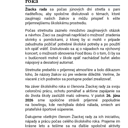
roka
Žiacka rada
sa počas júnových dní stretla s pani
riaditeľkou, aby spoločne diskutovali o témach, ktoré
zaujímajú našich žiakov a môžu prispieť k ešte
príjemnejšiemu školskému prostrediu.
Počas stretnutia zaznelo množstvo zaujímavých otázok
a návrhov. Žiaci sa zaujímali napríklad o možnosť zriadenia
skrinky s pomôckami, z ktorej by si mohli v prípade
zabudnutia požičať potrebné školské potreby a po použití
ich opäť vrátiť. Diskutovalo sa aj o nápadoch na výchovný
koncert, o možnosti obnovenia Food Boxu či o tom, či by sa
v budúcnosti mohol v škole opäť nachádzať bufet alebo
nápojový a desiatový automat.
Stretnutie prebehlo v príjemnej atmosfére a bolo dôkazom
toho, že názory žiakov sú pre vedenie dôležité. Veríme, že
viaceré z ich podnetov sa postupne podarí zrealizovať.
Na záver školského roka si členovia Žiackej rady za svoju
celoročnú prácu, ochotu pomáhať a aktívne zapájanie sa
do života školy zaslúžili malú odmenu. V piatok
26. júna
2026
sme spoločne strávili príjemné popoludnie
na bowlingu, kde nechýbala dobrá nálada, smiech ani
priateľské športové súperenie.
Ďakujeme všetkým členom Žiackej rady za ich iniciatívu,
nápady a prácu počas celého školského roka. Prajeme im
krásne leto a tešíme sa na ďalšie spoločné aktivity