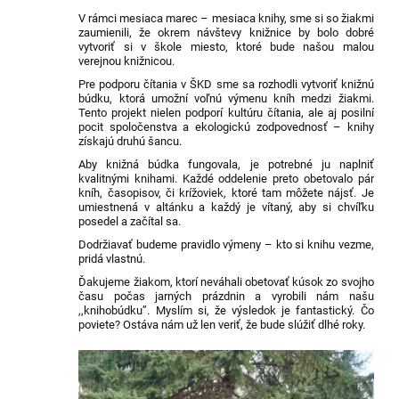
V rámci mesiaca marec – mesiaca knihy, sme si so žiakmi
zaumienili, že okrem návštevy knižnice by bolo dobré
vytvoriť si v škole miesto, ktoré bude našou malou
verejnou knižnicou.
Pre podporu čítania v ŠKD sme sa rozhodli vytvoriť knižnú
búdku, ktorá umožní voľnú výmenu kníh medzi žiakmi.
Tento projekt nielen podporí kultúru čítania, ale aj posilní
pocit spoločenstva a ekologickú zodpovednosť – knihy
získajú druhú šancu.
Aby knižná búdka fungovala, je potrebné ju naplniť
kvalitnými knihami. Každé oddelenie preto obetovalo pár
kníh, časopisov, či krížoviek, ktoré tam môžete nájsť. Je
umiestnená v altánku a každý je vítaný, aby si chvíľku
posedel a začítal sa.
Dodržiavať budeme pravidlo výmeny – kto si knihu vezme,
pridá vlastnú.
Ďakujeme žiakom, ktorí neváhali obetovať kúsok zo svojho
času počas jarných prázdnin a vyrobili nám našu
,,knihobúdkuʼʼ. Myslím si, že výsledok je fantastický. Čo
poviete? Ostáva nám už len veriť, že bude slúžiť dlhé roky.