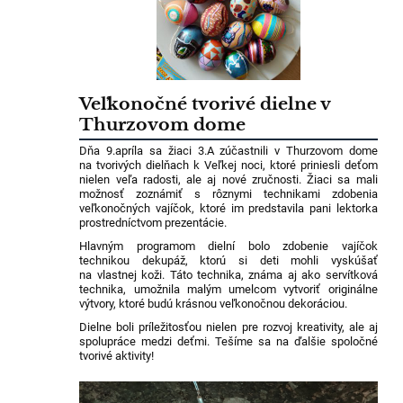
Veľkonočné tvorivé dielne v
Thurzovom dome
Dňa 9.apríla sa žiaci 3.A zúčastnili v Thurzovom dome
na tvorivých dielňach k Veľkej noci, ktoré priniesli deťom
nielen veľa radosti, ale aj nové zručnosti. Žiaci sa mali
možnosť zoznámiť s rôznymi technikami zdobenia
veľkonočných vajíčok, ktoré im predstavila pani lektorka
prostredníctvom prezentácie.
Hlavným programom dielní bolo zdobenie vajíčok
technikou dekupáž, ktorú si deti mohli vyskúšať
na vlastnej koži. Táto technika, známa aj ako servítková
technika, umožnila malým umelcom vytvoriť originálne
výtvory, ktoré budú krásnou veľkonočnou dekoráciou.
Dielne boli príležitosťou nielen pre rozvoj kreativity, ale aj
spolupráce medzi deťmi. Tešíme sa na ďalšie spoločné
tvorivé aktivity!