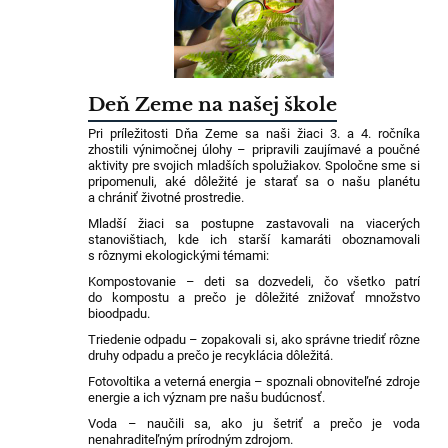
Deň Zeme na našej škole
Pri príležitosti Dňa Zeme sa naši žiaci 3. a 4. ročníka
zhostili výnimočnej úlohy – pripravili zaujímavé a poučné
aktivity pre svojich mladších spolužiakov. Spoločne sme si
pripomenuli, aké dôležité je starať sa o našu planétu
a chrániť životné prostredie.
Mladší žiaci sa postupne zastavovali na viacerých
stanovištiach, kde ich starší kamaráti oboznamovali
s rôznymi ekologickými témami:
Kompostovanie – deti sa dozvedeli, čo všetko patrí
do kompostu a prečo je dôležité znižovať množstvo
bioodpadu.
Triedenie odpadu – zopakovali si, ako správne triediť rôzne
druhy odpadu a prečo je recyklácia dôležitá.
Fotovoltika a veterná energia – spoznali obnoviteľné zdroje
energie a ich význam pre našu budúcnosť.
Voda – naučili sa, ako ju šetriť a prečo je voda
nenahraditeľným prírodným zdrojom.