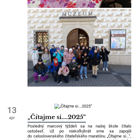
13
„Čítajme si....2025“
apr
Posledný marcový týždeň sa na našej škole čítalo
ostošesť. Už po niekoľkýkrát sme sa zapojili
do celoslovenského čitateľského maratónu „Čítajme si...“,