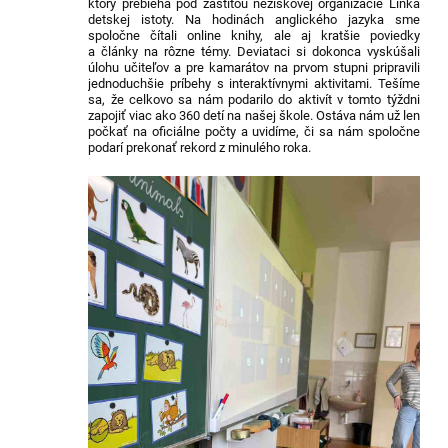
ktorý prebieha pod záštitou neziskovej organizácie Linka
detskej istoty. Na hodinách anglického jazyka sme
spoločne čítali online knihy, ale aj kratšie poviedky
a články na rôzne témy. Deviataci si dokonca vyskúšali
úlohu učiteľov a pre kamarátov na prvom stupni pripravili
jednoduchšie príbehy s interaktívnymi aktivitami. Tešíme
sa, že celkovo sa nám podarilo do aktivít v tomto týždni
zapojiť viac ako 360 detí na našej škole. Ostáva nám už len
počkať na oficiálne počty a uvidíme, či sa nám spoločne
podarí prekonať rekord z minulého roka.