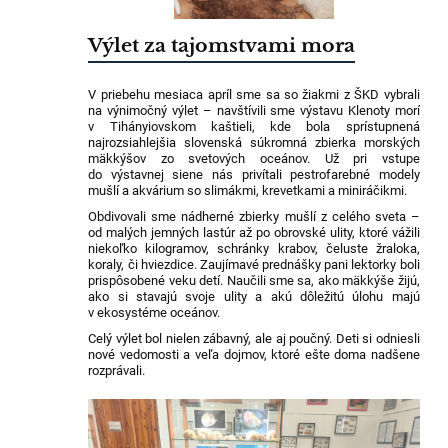
Výlet za tajomstvami mora
V priebehu mesiaca apríl sme sa so žiakmi z ŠKD vybrali
na výnimočný výlet – navštívili sme výstavu Klenoty morí
v Tihányiovskom kaštieli, kde bola sprístupnená
najrozsiahlejšia slovenská súkromná zbierka morských
mäkkýšov zo svetových oceánov. Už pri vstupe
do výstavnej siene nás privítali pestrofarebné modely
mušlí a akvárium so slimákmi, krevetkami a miniráčikmi.
Obdivovali sme nádherné zbierky mušlí z celého sveta –
od malých jemných lastúr až po obrovské ulity, ktoré vážili
niekoľko kilogramov, schránky krabov, čeluste žraloka,
koraly, či hviezdice. Zaujímavé prednášky pani lektorky boli
prispôsobené veku detí. Naučili sme sa, ako mäkkýše žijú,
ako si stavajú svoje ulity a akú dôležitú úlohu majú
v ekosystéme oceánov.
Celý výlet bol nielen zábavný, ale aj poučný. Deti si odniesli
nové vedomosti a veľa dojmov, ktoré ešte doma nadšene
rozprávali.