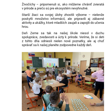
Živočíchy – pripomenuli si, ako môžeme chrániť zvieratá
v prírode a prečo sú pre ekosystém nevyhnutné.
Starší žiaci sa svojej úlohy zhostili výborne – nielenže
poskytli množstvo informácií, ale pripravili aj zábavné
aktivity a ukážky, ktoré mladších zaujali a zapojili do učenia
hrou.
Deň Zeme sa tak na našej škole niesol v duchu
spolupráce, zvedavosti a úcty k prírode. Veríme, že si deti
z tohto dňa odniesli nielen nové poznatky, ale aj chuť
správať sa k našej planéte zodpovedne každý deň.