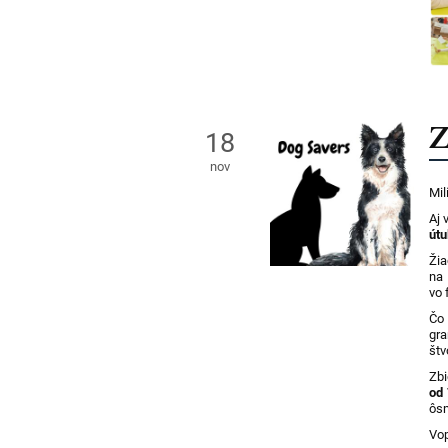
Z
18
nov
Mil
Aj 
útu
Ži
na
vo 
Čo 
gr
štv
Zb
od 
ôs
Vo