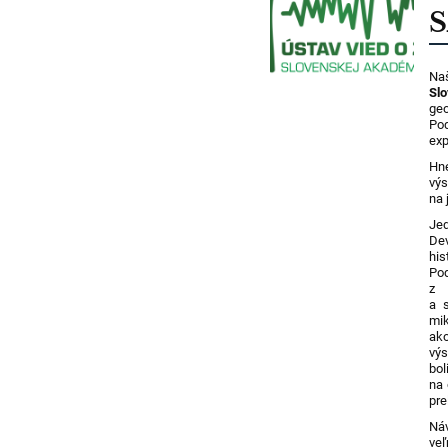
Naš
Sl
geo
Pod
exp
Hne
výs
na 
Jed
Dev
his
Pod
z 
a s
mik
ako
výs
bol
na 
pre
Náv
veľ