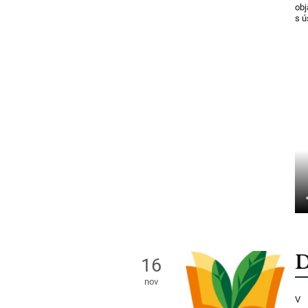
ob
s ú
D
16
nov
V 