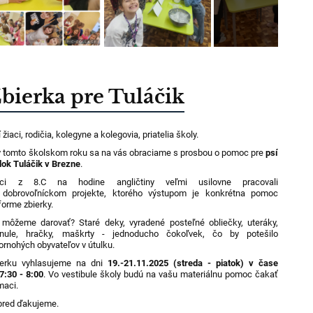
bierka pre Tuláčik
í žiaci, rodičia, kolegyne a kolegovia, priatelia školy.
v tomto školskom roku sa na vás obraciame s prosbou o pomoc pre
psí
lok Tuláčik v Brezne
.
aci z 8.C na hodine angličtiny veľmi usilovne pracovali
 dobrovoľníckom projekte, ktorého výstupom je konkrétna pomoc
forme zbierky.
môžeme darovať? Staré deky, vyradené posteľné obliečky, uteráky,
anule, hračky, maškrty - jednoducho čokoľvek, čo by potešilo
ornohých obyvateľov v útulku.
ierku vyhlasujeme na dni
19.-21.11.2025 (streda - piatok) v čase
7:30 - 8:00
. Vo vestibule školy budú na vašu materiálnu pomoc čakať
maci.
pred ďakujeme.