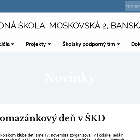
DNÁ ŠKOLA, MOSKOVSKÁ 2, BANSK
dičia
Projekty
Školský podporný tím
Do
Novinky
omazánkový deň v ŠKD
kolskom klube detí sme 17. novembra zorganizovali v školskej jedálni