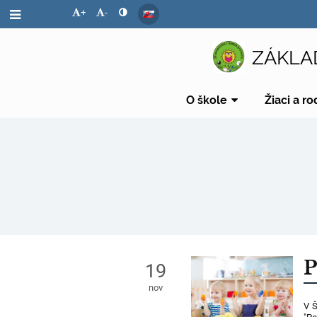
+
-
ZÁKLA
O škole
Žiaci a ro
Novinky
P
19
nov
V Š