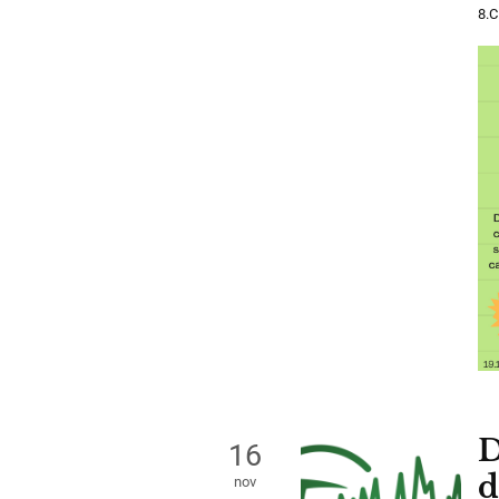
8.C
D
16
d
nov