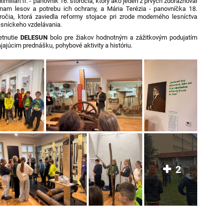
imilián II. - panovník 16. storočia, ktorý ako jeden z prvých zdôrazňoval
nam lesov a potrebu ich ochrany, a Mária Terézia - panovníčka 18.
ročia, ktorá zaviedla reformy stojace pri zrode moderného lesníctva
esníckeho vzdelávania.
etnutie
DELESUN
bolo pre žiakov hodnotným a zážitkovým podujatím
jajúcim prednášku, pohybové aktivity a históriu.
2