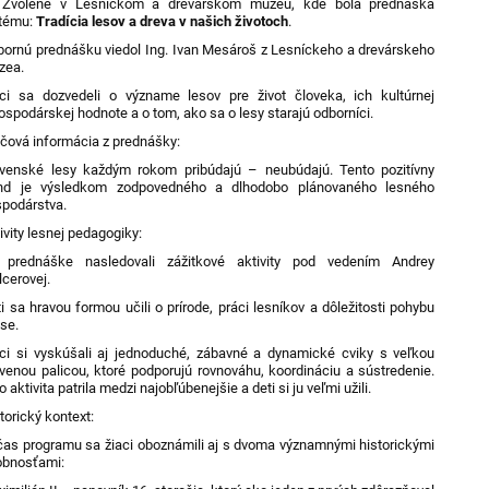
 Zvolene v Lesníckom a drevárskom múzeu, kde bola prednáška
 tému:
Tradícia lesov a dreva v našich životoch
.
ornú prednášku viedol Ing. Ivan Mesároš z Lesníckeho a drevárskeho
zea.
ci sa dozvedeli o význame lesov pre život človeka, ich kultúrnej
ospodárskej hodnote a o tom, ako sa o lesy starajú odborníci.
čová informácia z prednášky:
ovenské lesy každým rokom pribúdajú – neubúdajú. Tento pozitívny
end je výsledkom zodpovedného a dlhodobo plánovaného lesného
podárstva.
ivity lesnej pedagogiky:
 prednáške nasledovali zážitkové aktivity pod vedením Andrey
cerovej.
i sa hravou formou učili o prírode, práci lesníkov a dôležitosti pohybu
ese.
ci si vyskúšali aj jednoduché, zábavné a dynamické cviky s veľkou
venou palicou, ktoré podporujú rovnováhu, koordináciu a sústredenie.
o aktivita patrila medzi najobľúbenejšie a deti si ju veľmi užili.
torický kontext:
as programu sa žiaci oboznámili aj s dvoma významnými historickými
obnosťami: