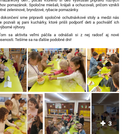
mazánkový deň", počas ktorého si deti vyskúšali prípravu rôznych
hov pomazánok. Spoločne miešali, krájali a ochucovali, pričom vznikli
tné zeleninové, bryndzové, rybacie pomazánky.
dokončení sme pripravili spoločné ochutnávkové stoly a medzi nás
 pozvali aj pani kuchárky, ktoré prišli podporiť deti a pochváliť ich
výborné výtvory.
ťom sa aktivita veľmi páčila a odnášali si z nej radosť aj nové
senosti. Tešíme sa na ďalšie podobné dni!
3