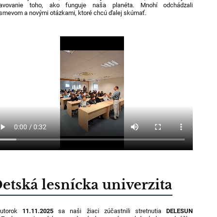
javovanie toho, ako funguje naša planéta. Mnohí odchádzali
smevom a novými otázkami, ktoré chcú ďalej skúmať.
etská lesnícka univerzita
utorok
11.11.2025
sa naši žiaci zúčastnili stretnutia
DELESUN