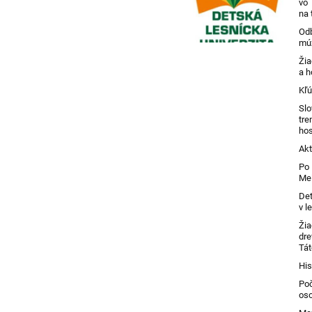
vo
na
Odb
mú
Žia
a h
Kľú
Sl
tr
hos
Akt
Po
Mel
Det
v l
Žia
dre
Tát
His
Poč
os