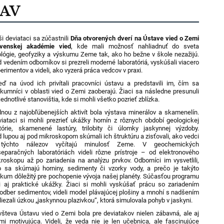
SAV
i deviataci sa zúčastnili
Dňa otvorených dverí na Ústave vied o Zemi
ovenskej akadémie vied
, kde mali možnosť nahliadnuť do sveta
lógie, geofyziky a výskumu Zeme tak, ako ho bežne v škole nezažijú.
 vedením odborníkov si prezreli moderné laboratóriá, vyskúšali viacero
erimentov a videli, ako vyzerá práca vedcov v praxi.
ď na úvod ich privítali pracovníci ústavu a predstavili im, čím sa
kumníci v oblasti vied o Zemi zaoberajú. Žiaci sa následne presunuli
jednotlivé stanovištia, kde si mohli všetko pozrieť zblízka.
nou z najobľúbenejších aktivít bola výstava minerálov a skamenelín.
iataci si mohli prezrieť ukážky hornín z rôznych období geologickej
tórie, skamenené lastúry, trilobity či úlomky jaskynnej výzdoby.
 lupou aj pod mikroskopom skúmali ich štruktúru a zisťovali, ako vedci
týchto nálezov vyčítajú minulosť Zeme. V geochemických
eparačných laboratóriách videli rôzne prístroje – od elektronového
roskopu až po zariadenia na analýzu prvkov. Odborníci im vysvetlili,
 sa skúmajú horniny, sedimenty či vzorky vody, a prečo je takýto
kum dôležitý pre pochopenie vývoja našej planéty. Súčasťou programu
i aj praktické ukážky. Žiaci si mohli vyskúšať prácu so zariadením
odber sedimentov, videli model plávajúcej plošiny a mnohí s nadšením
liezali úzkou „jaskynnou plazivkou“, ktorá simulovala pohyb v jaskyni.
števa Ústavu vied o Zemi bola pre deviatakov nielen zábavná, ale aj
mi motivujúca. Videli, že veda nie je len učebnica, ale fascinujúce