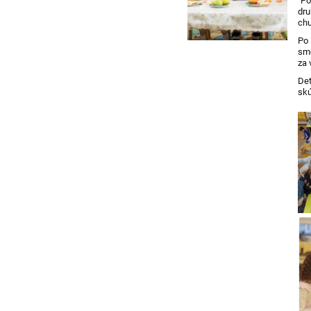
"Po
dru
chu
Po 
sme
za 
De
skú