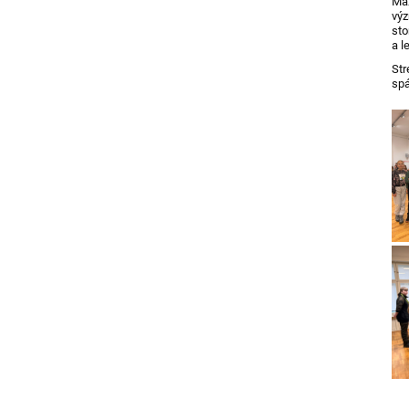
Max
výz
sto
a l
Str
spá