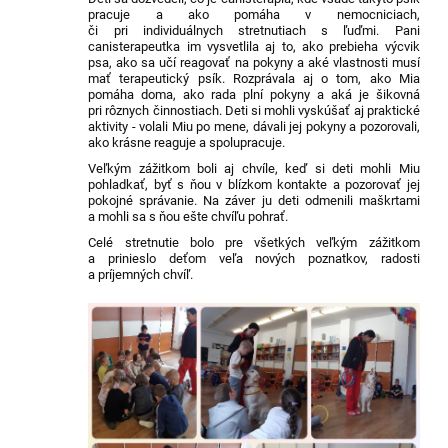
pracuje a ako pomáha v nemocniciach,
či pri individuálnych stretnutiach s ľuďmi. Pani
canisterapeutka im vysvetlila aj to, ako prebieha výcvik
psa, ako sa učí reagovať na pokyny a aké vlastnosti musí
mať terapeutický psík. Rozprávala aj o tom, ako Mia
pomáha doma, ako rada plní pokyny a aká je šikovná
pri rôznych činnostiach.
Deti si mohli vyskúšať aj praktické
aktivity - volali Miu po mene, dávali jej pokyny a pozorovali,
ako krásne reaguje a spolupracuje.
Veľkým zážitkom boli aj chvíle, keď si deti mohli Miu
pohladkať, byť s ňou v blízkom kontakte a pozorovať jej
pokojné správanie. Na záver ju deti odmenili maškrtami
a mohli sa s ňou ešte chvíľu pohrať.
Celé stretnutie bolo pre všetkých veľkým zážitkom
a prinieslo deťom veľa nových poznatkov, radosti
a príjemných chvíľ.