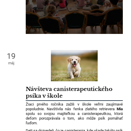
19
máj
Návšteva canisterapeutického
psíka v škole
Žiaci prvého ročníka zažili v škole veľmi zaujímavé
popoludnie. Navštívila nás fenka zlatého retrievera
Mia
spolu so svojou majiteľkou a canisterapeutkou, ktorá
deťom porozprávala o tom, ako môže psík pomáhať
ľuďom.
Deti sa dozvedeli, čo je canisterapia, kde všade takýto psík