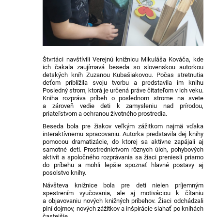
Štvrtáci navštívili Verejnú knižnicu Mikuláša Kováča, kde
ich čakala zaujímavá beseda so slovenskou autorkou
detských kníh Zuzanou Kubašiakovou. Počas stretnutia
deťom priblížila svoju tvorbu a predstavila im knihu
Posledný strom, ktorá je určená práve čitateľom v ich veku.
Kniha rozpráva príbeh o poslednom strome na svete
a zároveň vedie deti k zamysleniu nad prírodou,
priateľstvom a ochranou životného prostredia.
Beseda bola pre žiakov veľkým zážitkom najmä vďaka
interaktívnemu spracovaniu. Autorka predstavila dej knihy
pomocou dramatizácie, do ktorej sa aktívne zapájali aj
samotné deti. Prostredníctvom rôznych úloh, pohybových
aktivít a spoločného rozprávania sa žiaci preniesli priamo
do príbehu a mohli lepšie spoznať hlavné postavy aj
posolstvo knihy.
Návšteva knižnice bola pre deti nielen príjemným
spestrením vyučovania, ale aj motiváciou k čítaniu
a objavovaniu nových knižných príbehov. Žiaci odchádzali
plní dojmov, nových zážitkov a inšpirácie siahať po knihách
častejšie.