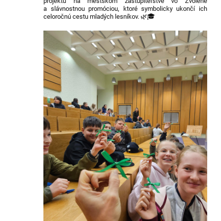
projektu na mestskom zastupiteľstve vo Zvolene
a slávnostnou promóciou, ktoré symbolicky ukončí ich
celoročnú cestu mladých lesníkov. 🌿🎓