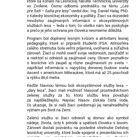
ktoré sa konalo na Lesníckej fakulte Technickej univerzity
vo Zvolene. Ôsmu odbornú prednášku na tému
„Les
pre ľudí – ľudia pre lesy“
viedol doc. Ing. Daniel Halaj, PhD.
z Katedry lesníckej ekonomiky a politiky. Žiaci sa dozvedeli
množstvo zaujímavých informácií o ekosystémových
službách lesa – teda o tom, čo všetko nám les poskytuje
a prečo je jeho ochrana pre človeka nesmierne dôležitá.
Program bol doplnený lesným kvízom a aktivitami lesnej
pedagogiky, ktoré si pripravili študenti IFSA. Atmosféra
celého stretnutia bola veľmi príjemná, uvoľnená a súťaživá
zároveň. Žiaci si mohli overiť svoje vedomosti, zasúťažiť si
a niektorí si odniesli aj zaujímavé ceny. Okrem poznatkov
o lesníctve ich zaujali aj rôzne zaujímavosti zo sveta –
napríklad informácia o najvyššej drevenej budove sveta
Ascent v americkom Milwaukee, ktorá má až 25 poschodí
a výšku 86,6 metra.
Keďže hlavnou témou boli ekosystémové služby lesa –
„dary lesa“, žiaci mali možnosť hlasovať prostredníctvom
zelenej stužky za to, ktorú službu lesa považujú
za najdôležitejšiu. Najviac hlasov získala čistá voda,
čo ukazuje, že si naši žiaci uvedomujú jej nenahraditeľný
význam pre život na Zemi.
Zelenú stužku si žiaci odniesli aj domov ako symbol
nádeje, života, úcty k prírode a spätosti človeka s lesom.
Zároveň dostali pozvánku na posledné stretnutie Detskej
lesníckej univerzity, ktoré bude spojené s prezentáciou ich