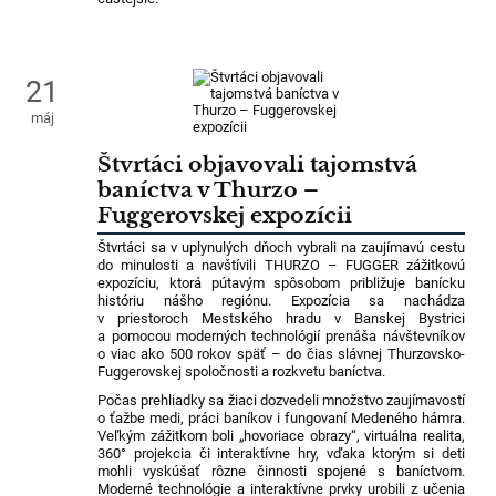
21
máj
Štvrtáci objavovali tajomstvá
baníctva v Thurzo –
Fuggerovskej expozícii
Štvrtáci sa v uplynulých dňoch vybrali na zaujímavú cestu
do minulosti a navštívili THURZO – FUGGER zážitkovú
expozíciu, ktorá pútavým spôsobom približuje banícku
históriu nášho regiónu. Expozícia sa nachádza
v priestoroch Mestského hradu v Banskej Bystrici
a pomocou moderných technológií prenáša návštevníkov
o viac ako 500 rokov späť – do čias slávnej Thurzovsko-
Fuggerovskej spoločnosti a rozkvetu baníctva.
Počas prehliadky sa žiaci dozvedeli množstvo zaujímavostí
o ťažbe medi, práci baníkov i fungovaní Medeného hámra.
Veľkým zážitkom boli „hovoriace obrazy“, virtuálna realita,
360° projekcia či interaktívne hry, vďaka ktorým si deti
mohli vyskúšať rôzne činnosti spojené s baníctvom.
Moderné technológie a interaktívne prvky urobili z učenia