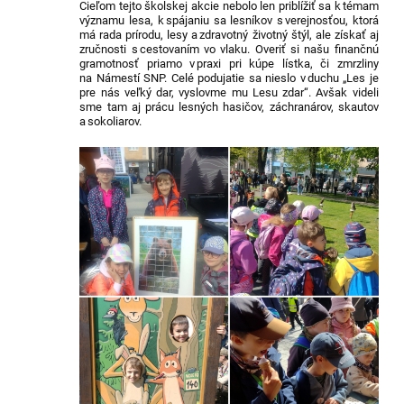
Cieľom tejto školskej akcie nebolo len priblížiť sa k témam
významu lesa
,
k spájaniu sa lesníkov s verejnosťou, ktorá
má rada prírodu, lesy a zdravotný životný štýl, ale získať aj
zručnosti s cestovaním vo vlaku. Overiť si našu finančnú
gramotnosť priamo v praxi pri kúpe lístka, či zmrzliny
na Námestí SNP. Celé podujatie sa nieslo v duchu
„Les je
pre nás veľký dar, vyslovme mu Lesu zdar“.
Avšak videli
sme tam aj prácu lesných hasičov,
záchranárov
, skautov
a
sokoliarov.