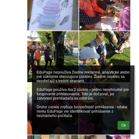
EduPage nepoužíva žiadne reklamné, analytické alebo 
iné súkromie ohrozujúce cookies. Žiadne cookies sa 
nezdieľajú s tretími stranami.

EduPage používa iba 2 cookie – jedno nevyhnutné pre 
fungovanie prihlasovania. Toto je dočasné, po 
zatvorení prehliadača sa odstráni.

Druhé cookie zvyšuje bezpečnosť prihlásenia - vďaka 
nemu EduPage vie identifikovať prihlásenie z 
neznámeho počítača.
Ok