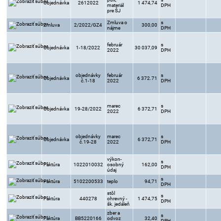
Objednávka
2612022
1 474,74
materiál
DPH
pre ŠJ
Zmluva o
s
Zmluva
2/2022/GZ4
300,00
nájme
DPH
február
s
Objednávka
1-18/2022
30 037,09
2022
DPH
objednávky
február
s
Objednávka
6 372.71
č.1-18
2022
DPH
marec
s
Objednávka
19-28/2022
6 372,71
2022
DPH
objednávky
marec
s
Objednávka
6 372,71
č.19-28
2022
DPH
výkon-
s
Faktúra
1022010032
osobný
162,00
DPH
údaj
s
Faktúra
5102200533
teplo
94,71
DPH
stôl
s
Faktúra
440278
ohrevný -
1 474,75
DPH
šk. jedáleň
zber a
s
Faktúra
BB5220166
odvoz
32,40
DPH