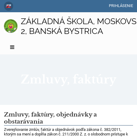
PRIHLÁSENIE
ZÁKLADNÁ ŠKOLA, MOSKOVS
2, BANSKÁ BYSTRICA
Zmluvy, faktúry
Zmluvy,
Zmluvy, faktúry, objednávky a
obstarávania
faktúry
Zverejňovanie zmlúv, faktúr a objednávok podľa zákona č. 382/2011,
ktorým sa mení a dopĺňa zákon č. 211/2000 Z. z. o slobodnom prístupe k