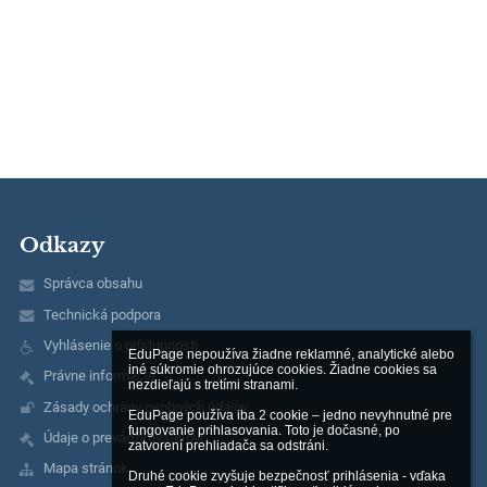
Odkazy
Správca obsahu
Technická podpora
Vyhlásenie o prístupnosti
EduPage nepoužíva žiadne reklamné, analytické alebo 
iné súkromie ohrozujúce cookies. Žiadne cookies sa 
Právne informácie
nezdieľajú s tretími stranami.

Zásady ochrany osobných údajov
EduPage používa iba 2 cookie – jedno nevyhnutné pre 
fungovanie prihlasovania. Toto je dočasné, po 
Údaje o prevádzkovateľovi
zatvorení prehliadača sa odstráni.

Mapa stránok
Druhé cookie zvyšuje bezpečnosť prihlásenia - vďaka 