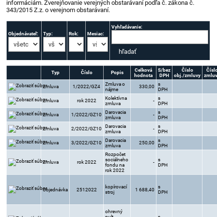
informáciám. Zverejňovanie verejných obstarávaní podľa č. zákona č.
343/2015 Z.z. o verejnom obstarávaní.
Vyhľadávanie:
Objednávateľ:
Typ:
Rok:
Mesiac:
Celková
S/bez
Číslo
Čísl
Typ
Číslo
Popis
hodnota
DPH
obj./zmluvy
zmlu
Zmluva o
s
Zmluva
1/2022/GZ4
330,00
nájme
DPH
Kolektívna
s
Zmluva
rok 2022
-
zmluva
DPH
Darovacia
s
Zmluva
1/2022/GZ10
-
zmluva
DPH
Darovacia
s
Zmluva
2/2022/GZ10
-
zmluva
DPH
Darovacia
s
Zmluva
3/2022/GZ10
250,00
zmluva
DPH
Rozpočet
sociálneho
s
Zmluva
rok 2022
-
fondu na
DPH
rok 2022
kopírovací
s
Objednávka
2512022
1 688,40
stroj
DPH
ohrevný
pult,
s