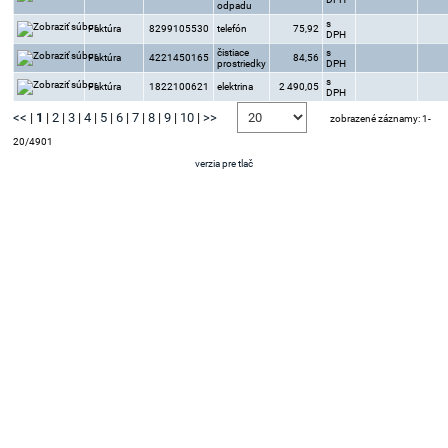
odpadu
s
Faktúra
8299105530
telefón
75,92
DPH
čistiace
s
Faktúra
4221450165
84,56
prostriedky
DPH
s
Faktúra
1822100621
elektrina
2 490,05
DPH
<<
|
1
|
2
|
3
|
4
|
5
|
6
|
7
|
8
|
9
|
10
|
>>
zobrazené záznamy: 1-
20/4901
verzia pre tlač