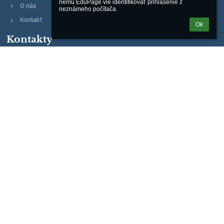
nemu EduPage vie identifikovať prihlásenie z 
O nás
neznámeho počítača.
Kontakt
Ok
Kontakty
Základná škola, Moskovská 2, Banská Bystrica
riaditel@zsmosbb.sk
356 777 08
2020982040
Mgr. Marta Melicherová
riaditel@zsmosbb.sk
+ 421 903 657 550
Mgr. Lucia Steinerová
lucia.steinerova@zsmosbb.sk
+ 421 903 657 550
Mgr. Ivana Masárová
ivana.masarova@zsmosbb.sk
Mgr. Katarína Riečanová
katarina.riecanova@zsmosbb.sk
+ 421 903 657 550