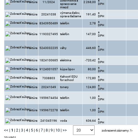
účtovníctva a
s
Faktúra
11/2024
2 268,00
spracovanie
DPH
miezd
výmena dielov,
s
Faktúra
20241038
191,40
oprava tlačiarne
DPH
s
Faktúra
8343950489
telefón
2,78
DPH
s
Faktúra
1193327495
telefón
147,00
DPH
s
Faktúra
5243032235
váhy
446,60
DPH
s
Faktúra
1824100685
elektrina
-720,42
DPH
s
Faktúra
9124001057
kúpa čipov
80,00
DPH
Kahoot! EDU
s
Faktúra
7338803
172,80
for school
DPH
s
Faktúra
20241049
tonery
124,80
DPH
s
Faktúra
1959674454
telefón
1,00
DPH
s
Faktúra
1959672278
telefón
1,00
DPH
s
Faktúra
241045196
voda
636,64
DPH
<<
|
1
|
2
|
3
|
4
|
5
|
6
|
7
|
8
|
9
|
10
|
>>
zobrazené záznamy: 1-
20/4901