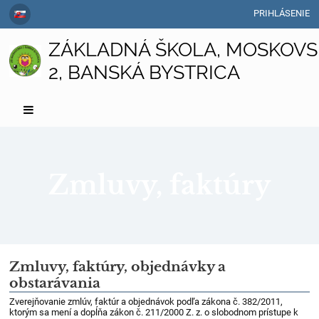
PRIHLÁSENIE
ZÁKLADNÁ ŠKOLA, MOSKOVS
2, BANSKÁ BYSTRICA
Zmluvy, faktúry
Zmluvy,
Zmluvy, faktúry, objednávky a
obstarávania
faktúry
Zverejňovanie zmlúv, faktúr a objednávok podľa zákona č. 382/2011,
ktorým sa mení a dopĺňa zákon č. 211/2000 Z. z. o slobodnom prístupe k