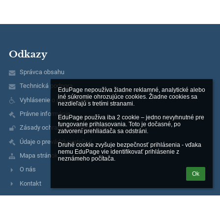
Odkazy
Správca obsahu
Technická podpora
EduPage nepoužíva žiadne reklamné, analytické alebo 
iné súkromie ohrozujúce cookies. Žiadne cookies sa 
Vyhlásenie o prístupnosti
nezdieľajú s tretími stranami.

Právne informácie
EduPage používa iba 2 cookie – jedno nevyhnutné pre 
fungovanie prihlasovania. Toto je dočasné, po 
Zásady ochrany osobných údajov
zatvorení prehliadača sa odstráni.

Údaje o prevádzkovateľovi
Druhé cookie zvyšuje bezpečnosť prihlásenia - vďaka 
nemu EduPage vie identifikovať prihlásenie z 
Mapa stránok
neznámeho počítača.
O nás
Ok
Kontakt
Kontakty
Základná škola, Moskovská 2, Banská Bystrica