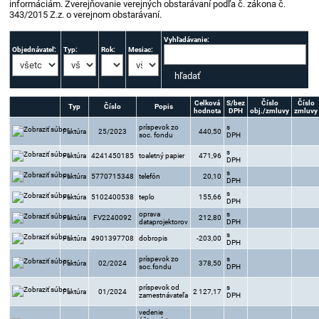
informáciám. Zverejňovanie verejných obstarávaní podľa č. zákona č.
343/2015 Z.z. o verejnom obstarávaní.
Vyhľadávanie:
Objednávateľ:
Typ:
Rok:
Mesiac:
Celková
S/bez
Číslo
Číslo
Typ
Číslo
Popis
hodnota
DPH
obj./zmluvy
zmluvy
príspevok zo
s
Faktúra
25/2023
440,50
soc. fondu
DPH
s
Faktúra
4241450185
toaletný papier
471,96
DPH
s
Faktúra
5770715348
telefón
20,10
DPH
s
Faktúra
5102400538
teplo
155,66
DPH
oprava
s
Faktúra
FV2240092
212,80
dataprojektorov
DPH
s
Faktúra
4901397708
dobropis
-203,00
DPH
príspevok zo
s
Faktúra
02/2024
378,50
soc.fondu
DPH
príspevok od
s
Faktúra
01/2024
2 127,17
zamestnávateľa
DPH
vedenie