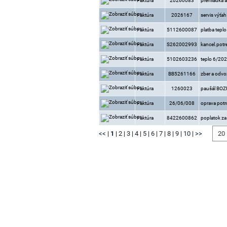
Faktúra
20260083
prehliadka 
Faktúra
2026167
servis výťah
Faktúra
5112600087
platba tepl
Faktúra
S262002993
kancel.potr
Faktúra
5102603236
teplo 6/20
Faktúra
BB5261166
zber a odv
Faktúra
1260023
paušál BOZ
Faktúra
26/06/008
oprava potr
Faktúra
8422600862
poplatok za
<<
|
1
|
2
|
3
|
4
|
5
|
6
|
7
|
8
|
9
|
10
|
>>