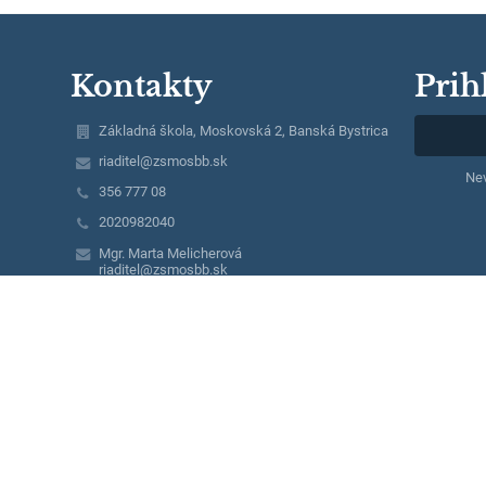
Kontakty
Prih
Základná škola, Moskovská 2, Banská Bystrica
riaditel@zsmosbb.sk
Nev
356 777 08
2020982040
Mgr. Marta Melicherová
riaditel@zsmosbb.sk
+ 421 903 657 550
Mgr. Lucia Steinerová
lucia.steinerova@zsmosbb.sk
+ 421 903 657 550
Mgr. Ivana Masárová
ivana.masarova@zsmosbb.sk
Mgr. Katarína Riečanová
katarina.riecanova@zsmosbb.sk
+ 421 903 657 550