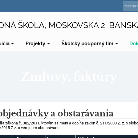
DNÁ ŠKOLA, MOSKOVSKÁ 2, BANSK
dičia
Projekty
Školský podporný tím
Do
Zmluvy, faktúry
objednávky a obstarávania
dľa zákona č. 382/2011, ktorým sa mení a dopĺňa zákon č. 211/2000 Z. z. o slo
/2015 Z.z. o verejnom obstarávaní.