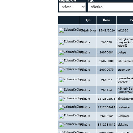
Objednávateľ:
Typ:
Typ
Číslo
P
Objednávka
35-43/2026
júl 2026
prípojka pr
Faktúra
266028
umývačku r
kabeláž
Faktúra
26070081
polepy
Faktúra
26070080
tabuľa mete
Faktúra
26070079
erasmus+
oprava havá
Faktúra
266027
osvetlení
náhradné di
Faktúra
260154
upratovacie 
Faktúra
8412602076
aktuálna ve
Faktúra
1212604692
učebnice
Faktúra
2600252
učebnice
Faktúra
8412581812
elektrina