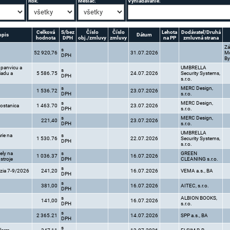
Rok:
Mesiac:
Vyhľadávanie:
Celková
S/bez
Číslo
Číslo
Lehota
Dodávateľ/Druhá
opis
Dátum
hodnota
DPH
obj./zmluvy
zmluvy
na PP
zmluvná strana
Zá
s
52 920,76
31.07.2026
Mo
DPH
By
e panvicu a
UMBRELLA
s
iadu a
5 586.75
24.07.2026
Security Systems,
DPH
s.r.o.
s
MERC Design,
1 536.72
23.07.2026
DPH
s.r.o.
s
MERC Design,
ostanica
1 463.70
23.07.2026
DPH
s.r.o.
s
MERC Design,
221,40
23.07.2026
DPH
s.r.o.
UMBRELLA
rie na
s
1 530.76
22.07.2026
Security Systems,
DPH
s.r.o.
ely na
s
GREEN
1 036.37
16.07.2026
stroje
DPH
CLEANING s.r.o.
s
rzia 7-9/2026
241,20
16.07.2026
VEMA a.s., BA
DPH
s
381,00
16.07.2026
AITEC, s.r.o.
DPH
s
ALBION BOOKS,
141,00
16.07.2026
DPH
s.r.o.
s
2 365.21
14.07.2026
SPP a.s., BA
DPH
s