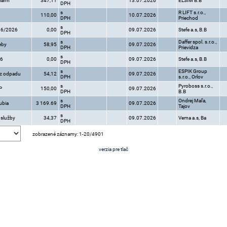
alarm
347,11
13.07.2026
ELSIM B.B
DPH
s
R LIFT s.r.o.,
110,00
10.07.2026
DPH
Priechod
s
o 6/2026
0,00
09.07.2026
Stefe a.s, B.B
DPH
s
Daffer spol. s.r.o.,
eby
58,95
09.07.2026
DPH
Prievidza
s
26
0,00
09.07.2026
Stefe a.s, B.B
DPH
s
ESPIK Group
oz odpadu
54,12
09.07.2026
DPH
s.r.o., Orlov
s
Pyroboss s.r.o.,
P
150,00
09.07.2026
DPH
B.B
s
Ondrej Maľa,
ubia
3 169.69
09.07.2026
DPH
Tajov
s
 služby
34,37
09.07.2026
Vema a.s, Ba
DPH
zobrazené záznamy: 1-20/4901
verzia pre tlač