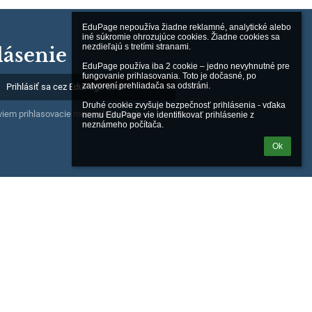
EduPage nepoužíva žiadne reklamné, analytické alebo 
iné súkromie ohrozujúce cookies. Žiadne cookies sa 
nezdieľajú s tretími stranami.

lásenie
EduPage používa iba 2 cookie – jedno nevyhnutné pre 
fungovanie prihlasovania. Toto je dočasné, po 
zatvorení prehliadača sa odstráni.

Prihlásiť sa cez EduPage účet
Druhé cookie zvyšuje bezpečnosť prihlásenia - vďaka 
iem prihlasovacie meno alebo heslo
nemu EduPage vie identifikovať prihlásenie z 
neznámeho počítača.
Ok