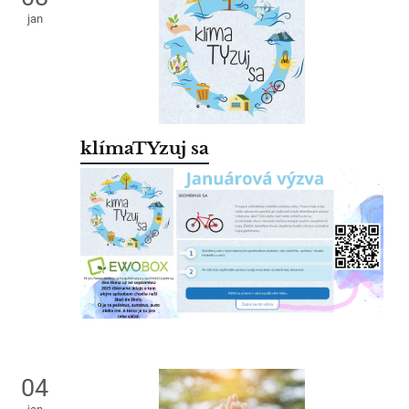
jan
klímaTYzuj sa
04