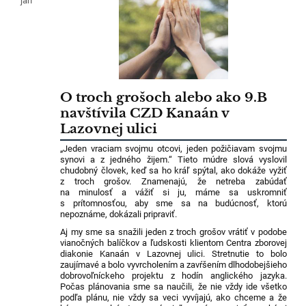
jan
O troch grošoch alebo ako 9.B
navštívila CZD Kanaán v
Lazovnej ulici
„Jeden vraciam svojmu otcovi, jeden požičiavam svojmu
synovi a z jedného žijem.“ Tieto múdre slová vyslovil
chudobný človek, keď sa ho kráľ spýtal, ako dokáže vyžiť
z troch grošov. Znamenajú, že netreba zabúdať
na minulosť a vážiť si ju, máme sa uskromniť
s prítomnosťou, aby sme sa na budúcnosť, ktorú
nepoznáme, dokázali pripraviť.
Aj my sme sa snažili jeden z troch grošov vrátiť v podobe
vianočných balíčkov a ľudskosti klientom Centra zborovej
diakonie Kanaán v Lazovnej ulici. Stretnutie to bolo
zaujímavé a bolo vyvrcholením a zavŕšením dlhodobejšieho
dobrovoľníckeho projektu z hodín anglického jazyka.
Počas plánovania sme sa naučili, že nie vždy ide všetko
podľa plánu, nie vždy sa veci vyvíjajú, ako chceme a že