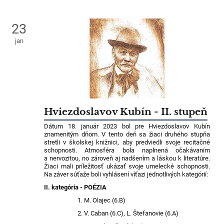
23
jan
Hviezdoslavov Kubín - II. stupeň
Dátum 18. január 2023 bol pre Hviezdoslavov Kubín
znamenitým dňom. V tento deň sa žiaci druhého stupňa
stretli v školskej knižnici, aby predviedli svoje recitačné
schopnosti. Atmosféra bola naplnená očakávaním
a nervozitou, no zároveň aj nadšením a láskou k literatúre.
Žiaci mali príležitosť ukázať svoje umelecké schopnosti.
Na záver súťaže boli vyhlásení víťazi jednotlivých kategórií:
II. kategória - POÉZIA
M. Olajec (6.B)
V. Caban (6.C), L. Štefanovie (6.A)