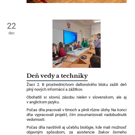
22
dec
Deň vedy a techniky
Žiaci 2. B prostredníctvom daltonského bloku zažili deň
plný nových informácií a zážitkov.
Obohatili si slovnú zásobu nielen v slovenskom, ale aj
v anglickom jazyku.
Počas dňa pracovali v tímoch a plnili rôzne úlohy. Na konci
dňa vypracovali projekt, čím zosumarizovali nadobudnuté
vedomosti.
Počas dňa navštívili aj učebňu biológie, kde mali možnosť
objavným spôsobom, za asistencie žiakov ôsmeho