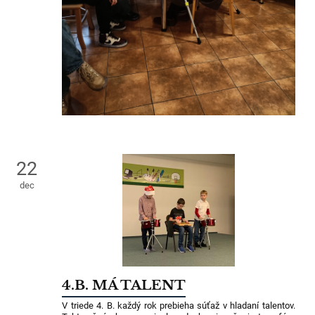
22
dec
4.B. MÁ TALENT
V triede 4. B. každý rok prebieha súťaž v hladaní talentov.