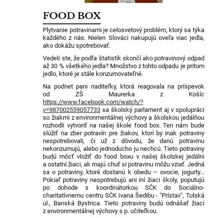
FOOD BOX
Plytvanie potravinami je celosvetový problém, ktorý sa týka
každého z nás. Nielen Slováci nakupujú oveľa viac jedla,
ako dokážu spotrebovať.
Vedeli ste, že podľa štatistík skončí ako potravinový odpad
až 30 % všetkého jedla? Množstvo z tohto odpadu je pritom
jedlo, ktoré je stále konzumovateľné.
Na podnet pani riaditeľky, ktorá reagovala na príspevok
od ZŠ Maurerka z Košíc
https://www.facebook.com/watch/?
v=987002559057733
sa školský parlament aj v spolupráci
so žiakmi z environmentálnej výchovy a školskou jedálňou
rozhodli vytvoriť na našej škole food box. Ten nám bude
slúžiť na zber potravín pre žiakov, ktorí by inak potraviny
nespotrebovali, či už z dôvodu, že danú potravinu
nekonzumujú, alebo jednoducho ju nechcú. Tieto potraviny
budú môcť vložiť do food boxu v našej školskej jedálni
a ostatní žiaci, ak majú chuť si potravinu môžu vziať. Jedná
sa o potraviny, ktoré dostanú k obedu – ovocie, jogurty...
Pokiaľ potraviny nespotrebujú ani iní žiaci školy, poputujú
po dohode s koordinátorkou SČK do Sociálno-
charitatívnemu centru SČK Ivana Šedibu - "Prístav", Tulská
ul., Banská Bystrica. Tieto potraviny budú odnášať žiaci
z environmentálnej výchovy s p. učiteľkou.