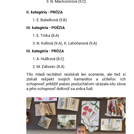
N. Mackovičová (5.C)
II. kategória - PRÓZA
1. E. Bubelková (5.B)
III. kategória - POÉZIA
1. E. Trnka (8.A)
3. N. Kollová (9.A), K. Lehoťanová (9.A)
III. kategória - PRÓZA
1. A. Hulíková (8.C)
2. M. Záhorec (8.A)
Títo mladí recitátori nezískali len ocenenie, ale tiež si
získali rešpekt svojich kamarátov a učiteľov. Ich
schopnosť priblížiť poéziu poslucháčom ukázala silu slova
a jeho schopnosť dotknúť sa srdca ľudí.