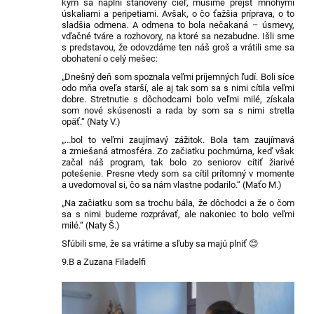
kým sa naplní stanovený cieľ, musíme prejsť mnohými
úskaliami a peripetiami. Avšak, o čo ťažšia príprava, o to
sladšia odmena. A odmena to bola nečakaná – úsmevy,
vďačné tváre a rozhovory, na ktoré sa nezabudne. Išli sme
s predstavou, že odovzdáme ten náš groš a vrátili sme sa
obohatení o celý mešec:
„Dnešný deň som spoznala veľmi príjemných ľudí. Boli síce
odo mňa oveľa starší, ale aj tak som sa s nimi cítila veľmi
dobre. Stretnutie s dôchodcami bolo veľmi milé, získala
som nové skúsenosti a rada by som sa s nimi stretla
opäť.“ (Naty V.)
„...bol to veľmi zaujímavý zážitok. Bola tam zaujímavá
a zmiešaná atmosféra. Zo začiatku pochmúrna, keď však
začal náš program, tak bolo zo seniorov cítiť žiarivé
potešenie. Presne vtedy som sa cítil prítomný v momente
a uvedomoval si, čo sa nám vlastne podarilo.“ (Maťo M.)
„Na začiatku som sa trochu bála, že dôchodci a že o čom
sa s nimi budeme rozprávať, ale nakoniec to bolo veľmi
milé.“ (Naty Š.)
Sľúbili sme, že sa vrátime a sľuby sa majú plniť 😊
9.B a Zuzana Filadelfi