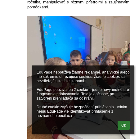
ročníka, manipulovať s rôznymi prístrojmi a zaujímavými
pomôckami.
EduPage nepoužíva žiadne reklamné, analytické alebo 
iné súkromie ohrozujúce cookies. Žiadne cookies sa 
nezdieľajú s tretími stranami.

EduPage používa iba 2 cookie – jedno nevyhnutné pre 
fungovanie prihlasovania. Toto je dočasné, po 
zatvorení prehliadača sa odstráni.

Druhé cookie zvyšuje bezpečnosť prihlásenia - vďaka 
nemu EduPage vie identifikovať prihlásenie z 
neznámeho počítača.
Ok