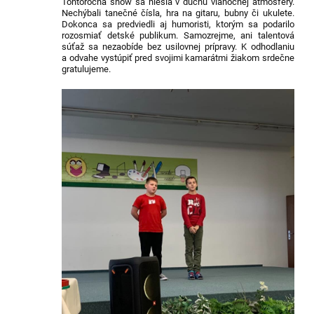
Tohtoročná show sa niesla v duchu vianočnej atmosféry.
Nechýbali tanečné čísla, hra na gitaru, bubny či ukulete.
Dokonca sa predviedli aj humoristi, ktorým sa podarilo
rozosmiať detské publikum. Samozrejme, ani talentová
súťaž sa nezaobíde bez usilovnej prípravy. K odhodlaniu
a odvahe vystúpiť pred svojimi kamarátmi žiakom srdečne
gratulujeme.